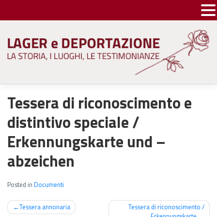
Skip
to
content
Tessera di riconoscimento e
distintivo speciale /
Erkennungskarte und –
abzeichen
Posted in
Documenti
Navigazione
Tessera annonaria
Tessera di riconoscimento /
Erkennungskarte