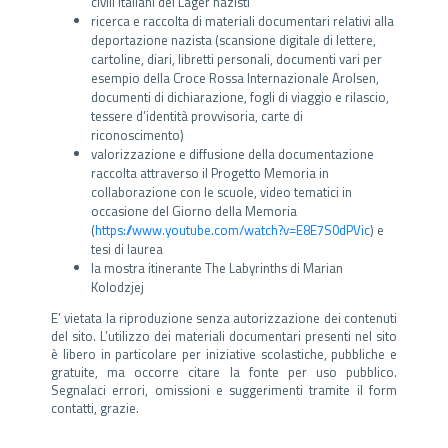
civili italiani dei Lager nazisti
ricerca e raccolta di materiali documentari relativi alla
deportazione nazista (scansione digitale di lettere,
cartoline, diari, libretti personali, documenti vari per
esempio della Croce Rossa Internazionale Arolsen,
documenti di dichiarazione, fogli di viaggio e rilascio,
tessere d’identità provvisoria, carte di
riconoscimento)
valorizzazione e diffusione della documentazione
raccolta attraverso il Progetto Memoria in
collaborazione con le scuole, video tematici in
occasione del Giorno della Memoria
(
https://www.youtube.com/watch?v=E8E7S0dPVic
) e
tesi di laurea
la mostra itinerante The Labyrinths di Marian
Kolodzjej
E’ vietata la riproduzione senza autorizzazione dei contenuti
del sito. L’utilizzo dei materiali documentari presenti nel sito
è libero in particolare per iniziative scolastiche, pubbliche e
gratuite, ma occorre citare la fonte per uso pubblico.
Segnalaci errori, omissioni e suggerimenti tramite il form
contatti, grazie.