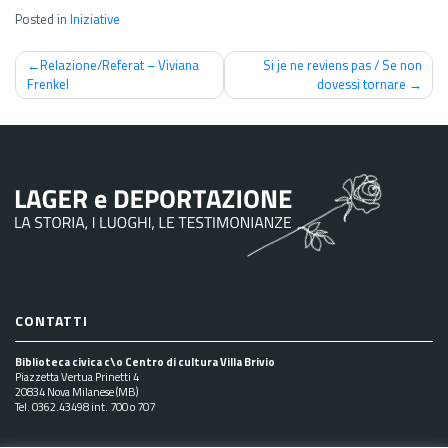
Posted in
Iniziative
Navigazione
Relazione/Referat – Viviana
Si je ne reviens pas / Se non
Frenkel
dovessi tornare
articoli
CONTATTI
Biblioteca civica c\o Centro di cultura Villa Brivio
Piazzetta Vertua Prinetti 4
20834 Nova Milanese (MB)
Tel. 0362.43498 int. 700 o 707