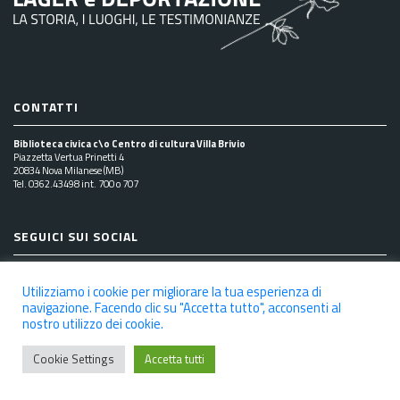
CONTATTI
Biblioteca civica c\o Centro di cultura Villa Brivio
Piazzetta Vertua Prinetti 4
20834 Nova Milanese (MB)
Tel. 0362.43498 int. 700 o 707
SEGUICI SUI SOCIAL
Utilizziamo i cookie per migliorare la tua esperienza di
navigazione. Facendo clic su "Accetta tutto", acconsenti al
nostro utilizzo dei cookie.
NOTE LEGALI
PRIVACY POLICY
COOKIE POLICY
DICHIARAZIONE DI ACCESSIBILITÀ
CREDITS
Cookie Settings
Accetta tutti