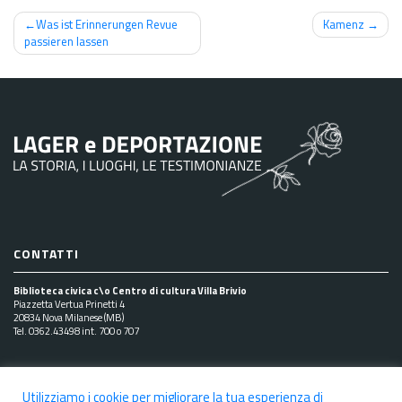
Navigazione
Was ist Erinnerungen Revue
Kamenz
passieren lassen
articoli
CONTATTI
Biblioteca civica c\o Centro di cultura Villa Brivio
Piazzetta Vertua Prinetti 4
20834 Nova Milanese (MB)
Tel. 0362.43498 int. 700 o 707
SEGUICI SUI SOCIAL
Utilizziamo i cookie per migliorare la tua esperienza di