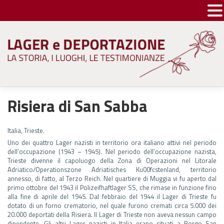
Skip
to
content
Risiera di San Sabba
Italia, Trieste.
Uno dei quattro Lager nazisti in territorio ora italiano attivi nel periodo
dell’occupazione (1943 – 1945). Nel periodo dell’occupazione nazista,
Trieste divenne il capoluogo della Zona di Operazioni nel Litorale
Adriatico/Operationszone Adriatisches Ku00fcstenland, territorio
annesso, di fatto, al Terzo Reich. Nel quartiere di Muggia vi fu aperto dal
primo ottobre del 1943 il Polizeifhaftlager SS, che rimase in funzione fino
alla fine di aprile del 1945. Dal febbraio del 1944 il Lager di Trieste fu
dotato di un forno crematorio, nel quale furono cremati circa 5.000 dei
20.000 deportati della Risiera. Il Lager di Trieste non aveva nessun campo
dipendente. Gli altri Lager nazisti in Italia erano situati a Borgo San