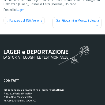
Dalmazzo (Cuneo), Fossoli di Carpi (Modena), Bolzano.
Posted in
Lager
Navigazione
Palazzo dell’INA, Verona
San Giovanni in Monte, Bologna
articoli
CONTATTI
Biblioteca civica c\o Centro di cultura Villa Brivio
Piazzetta Vertua Prinetti 4
20834 Nova Milanese (MB)
Tel. 0362.43498 int. 700 o 707