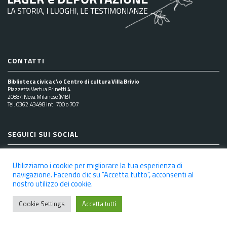
CONTATTI
Biblioteca civica c\o Centro di cultura Villa Brivio
Piazzetta Vertua Prinetti 4
20834 Nova Milanese (MB)
Tel. 0362.43498 int. 700 o 707
SEGUICI SUI SOCIAL
Utilizziamo i cookie per migliorare la tua esperienza di
navigazione. Facendo clic su "Accetta tutto", acconsenti al
nostro utilizzo dei cookie.
NOTE LEGALI
PRIVACY POLICY
COOKIE POLICY
DICHIARAZIONE DI ACCESSIBILITÀ
CREDITS
Cookie Settings
Accetta tutti