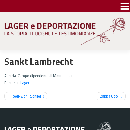
Skip
to
content
Sankt Lambrecht
Austria. Campo dipendente di Mauthausen.
Posted in
Lager
Navigazione
Redl-Zipf (“Schlier“)
Zappa Ugo
articoli