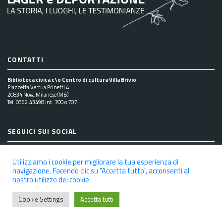
CONTATTI
Biblioteca civica c\o Centro di cultura Villa Brivio
Piazzetta Vertua Prinetti 4
20834 Nova Milanese (MB)
Tel. 0362.43498 int. 700 o 707
SEGUICI SUI SOCIAL
Utilizziamo i cookie per migliorare la tua esperienza di
navigazione. Facendo clic su "Accetta tutto", acconsenti al
nostro utilizzo dei cookie.
NOTE LEGALI
PRIVACY POLICY
COOKIE POLICY
DICHIARAZIONE DI ACCESSIBILITÀ
CREDITS
Cookie Settings
Accetta tutti