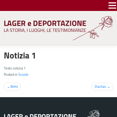
Skip
to
content
Notizia 1
Testo notizia 1
Posted in
Scuole
Navigazione
Wels
Dachau
articoli