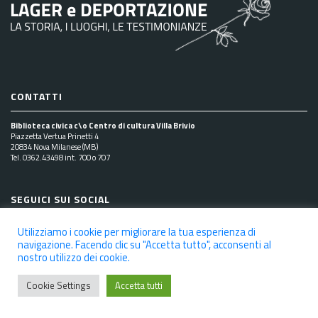
CONTATTI
Biblioteca civica c\o Centro di cultura Villa Brivio
Piazzetta Vertua Prinetti 4
20834 Nova Milanese (MB)
Tel. 0362.43498 int. 700 o 707
SEGUICI SUI SOCIAL
Utilizziamo i cookie per migliorare la tua esperienza di
navigazione. Facendo clic su "Accetta tutto", acconsenti al
nostro utilizzo dei cookie.
NOTE LEGALI
PRIVACY POLICY
COOKIE POLICY
DICHIARAZIONE DI ACCESSIBILITÀ
CREDITS
Cookie Settings
Accetta tutti