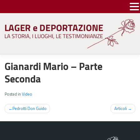
Skip
to
content
Gianardi Mario – Parte
Seconda
Posted in
Video
Navigazione
Pedrotti Don Guido
Articoli
articoli