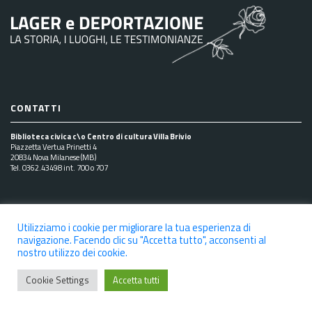
CONTATTI
Biblioteca civica c\o Centro di cultura Villa Brivio
Piazzetta Vertua Prinetti 4
20834 Nova Milanese (MB)
Tel. 0362.43498 int. 700 o 707
SEGUICI SUI SOCIAL
Utilizziamo i cookie per migliorare la tua esperienza di
navigazione. Facendo clic su "Accetta tutto", acconsenti al
nostro utilizzo dei cookie.
NOTE LEGALI
PRIVACY POLICY
COOKIE POLICY
Cookie Settings
Accetta tutti
DICHIARAZIONE DI ACCESSIBILITÀ
CREDITS