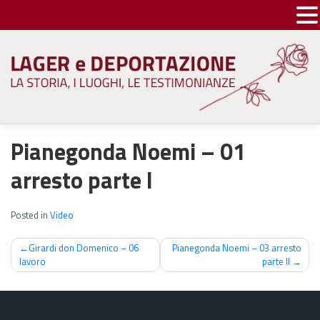
Skip
to
content
Pianegonda Noemi – 01
arresto parte I
Posted in
Video
Navigazione
Girardi don Domenico – 06
Pianegonda Noemi – 03 arresto
lavoro
parte II
articoli