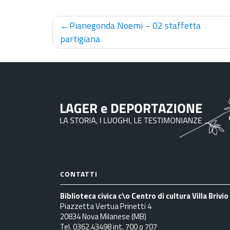
Navigazione
Pianegonda Noemi – 02 staffetta
partigiana
articoli
CONTATTI
Biblioteca civica c\o Centro di cultura Villa Brivio
Piazzetta Vertua Prinetti 4
20834 Nova Milanese (MB)
Tel. 0362.43498 int. 700 o 707