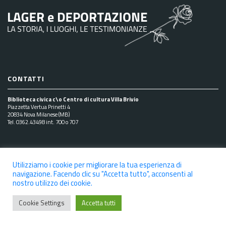
CONTATTI
Biblioteca civica c\o Centro di cultura Villa Brivio
Piazzetta Vertua Prinetti 4
20834 Nova Milanese (MB)
Tel. 0362.43498 int. 700 o 707
SEGUICI SUI SOCIAL
Utilizziamo i cookie per migliorare la tua esperienza di
navigazione. Facendo clic su "Accetta tutto", acconsenti al
nostro utilizzo dei cookie.
NOTE LEGALI
PRIVACY POLICY
COOKIE POLICY
Cookie Settings
Accetta tutti
DICHIARAZIONE DI ACCESSIBILITÀ
CREDITS