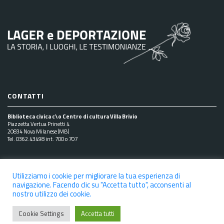
CONTATTI
Biblioteca civica c\o Centro di cultura Villa Brivio
Piazzetta Vertua Prinetti 4
20834 Nova Milanese (MB)
Tel. 0362.43498 int. 700 o 707
SEGUICI SUI SOCIAL
Utilizziamo i cookie per migliorare la tua esperienza di
navigazione. Facendo clic su "Accetta tutto", acconsenti al
nostro utilizzo dei cookie.
Cookie Settings
Accetta tutti
NOTE LEGALI
PRIVACY POLICY
COOKIE POLICY