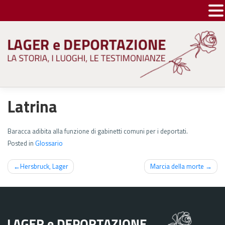
Skip
to
content
Latrina
Baracca adibita alla funzione di gabinetti comuni per i deportati.
Posted in
Glossario
Navigazione
Hersbruck, Lager
Marcia della morte
articoli