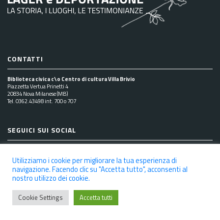
CONTATTI
Biblioteca civica c\o Centro di cultura Villa Brivio
Piazzetta Vertua Prinetti 4
20834 Nova Milanese (MB)
Tel. 0362.43498 int. 700 o 707
SEGUICI SUI SOCIAL
Utilizziamo i cookie per migliorare la tua esperienza di
navigazione. Facendo clic su "Accetta tutto", acconsenti al
nostro utilizzo dei cookie.
NOTE LEGALI
PRIVACY POLICY
COOKIE POLICY
DICHIARAZIONE DI ACCESSIBILITÀ
CREDITS
Cookie Settings
Accetta tutti