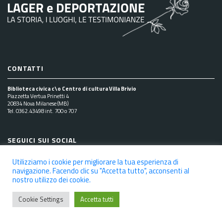
CONTATTI
Biblioteca civica c\o Centro di cultura Villa Brivio
Piazzetta Vertua Prinetti 4
20834 Nova Milanese (MB)
Tel. 0362.43498 int. 700 o 707
SEGUICI SUI SOCIAL
Utilizziamo i cookie per migliorare la tua esperienza di
navigazione. Facendo clic su "Accetta tutto", acconsenti al
nostro utilizzo dei cookie.
NOTE LEGALI
PRIVACY POLICY
COOKIE POLICY
DICHIARAZIONE DI ACCESSIBILITÀ
CREDITS
Cookie Settings
Accetta tutti