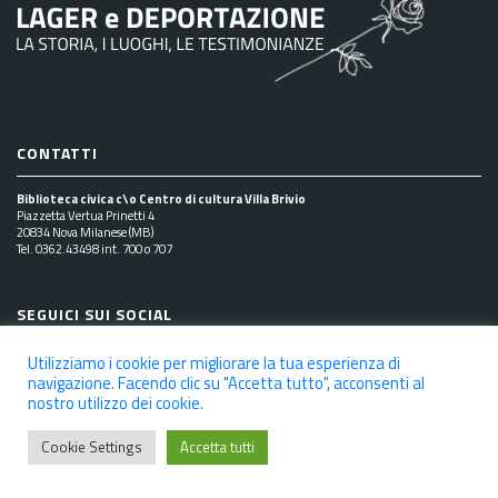
CONTATTI
Biblioteca civica c\o Centro di cultura Villa Brivio
Piazzetta Vertua Prinetti 4
20834 Nova Milanese (MB)
Tel. 0362.43498 int. 700 o 707
SEGUICI SUI SOCIAL
Utilizziamo i cookie per migliorare la tua esperienza di
navigazione. Facendo clic su "Accetta tutto", acconsenti al
nostro utilizzo dei cookie.
NOTE LEGALI
PRIVACY POLICY
COOKIE POLICY
DICHIARAZIONE DI ACCESSIBILITÀ
CREDITS
Cookie Settings
Accetta tutti