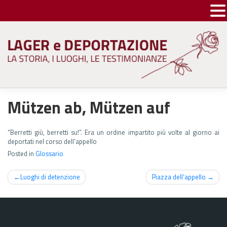
Skip
to
content
Mützen ab, Mützen auf
“Berretti giù, berretti su!”. Era un ordine impartito più volte al giorno ai
deportati nel corso dell’appello
Posted in
Glossario
Navigazione
Luoghi di detenzione
Piazza dell’appello
articoli