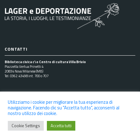
CONTATTI
Biblioteca civica c\o Centro di cultura Villa Brivio
Piazzetta Vertua Prinetti 4
20834 Nova Milanese (MB)
Tel. 0362.43498 int. 700 o 707
SEGUICI SUI SOCIAL
Utilizziamo i cookie per migliorare la tua esperienza di
navigazione. Facendo clic su "Accetta tutto", acconsenti al
nostro utilizzo dei cookie.
Cookie Settings
Accetta tutti
NOTE LEGALI
PRIVACY POLICY
COOKIE POLICY
DICHIARAZIONE DI ACCESSIBILITÀ
CREDITS