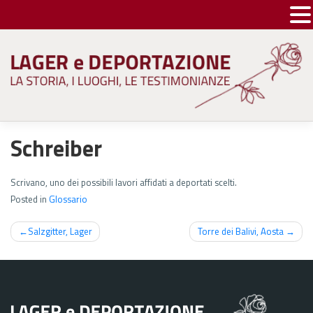
Skip
to
content
Schreiber
Scrivano, uno dei possibili lavori affidati a deportati scelti.
Posted in
Glossario
Navigazione
Salzgitter, Lager
Torre dei Balivi, Aosta
articoli