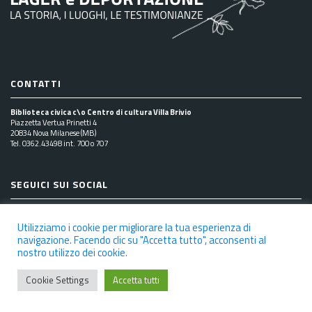
CONTATTI
Biblioteca civica c\o Centro di cultura Villa Brivio
Piazzetta Vertua Prinetti 4
20834 Nova Milanese (MB)
Tel. 0362.43498 int. 700 o 707
SEGUICI SUI SOCIAL
Utilizziamo i cookie per migliorare la tua esperienza di
navigazione. Facendo clic su "Accetta tutto", acconsenti al
nostro utilizzo dei cookie.
NOTE LEGALI
PRIVACY POLICY
COOKIE POLICY
DICHIARAZIONE DI ACCESSIBILITÀ
CREDITS
Cookie Settings
Accetta tutti