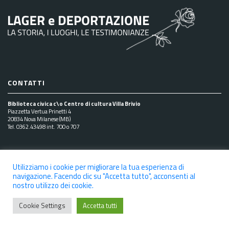
CONTATTI
Biblioteca civica c\o Centro di cultura Villa Brivio
Piazzetta Vertua Prinetti 4
20834 Nova Milanese (MB)
Tel. 0362.43498 int. 700 o 707
SEGUICI SUI SOCIAL
Utilizziamo i cookie per migliorare la tua esperienza di
navigazione. Facendo clic su "Accetta tutto", acconsenti al
nostro utilizzo dei cookie.
Cookie Settings
Accetta tutti
NOTE LEGALI
PRIVACY POLICY
COOKIE POLICY
DICHIARAZIONE DI ACCESSIBILITÀ
CREDITS