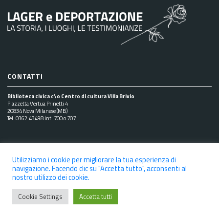
CONTATTI
Biblioteca civica c\o Centro di cultura Villa Brivio
Piazzetta Vertua Prinetti 4
20834 Nova Milanese (MB)
Tel. 0362.43498 int. 700 o 707
SEGUICI SUI SOCIAL
Utilizziamo i cookie per migliorare la tua esperienza di
navigazione. Facendo clic su "Accetta tutto", acconsenti al
nostro utilizzo dei cookie.
NOTE LEGALI
PRIVACY POLICY
COOKIE POLICY
Cookie Settings
Accetta tutti
DICHIARAZIONE DI ACCESSIBILITÀ
CREDITS