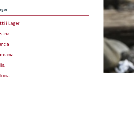
Lager
tti i Lager
stria
ancia
rmania
lia
lonia