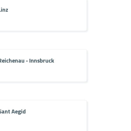
Linz
Reichenau - Innsbruck
Sant Aegid