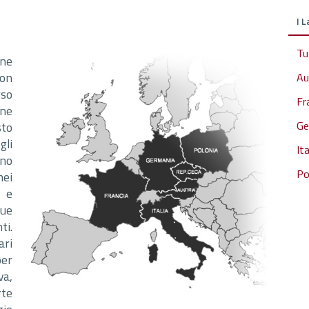
I 
Tu
one
con
Au
rso
Fr
one
Ge
to
li
Ita
ano
Po
nei
k e
due
ti.
ari
er
a,
rte