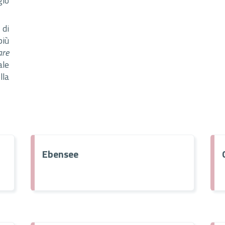
gio
 di
più
are
le
la
Ebensee