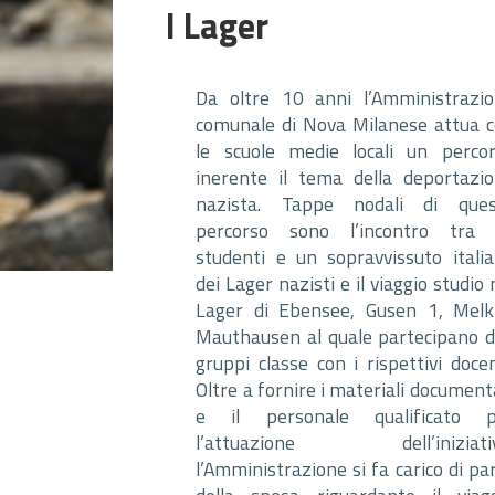
I Lager
Da oltre 10 anni l’Amministrazi
comunale di Nova Milanese attua 
le scuole medie locali un perco
inerente il tema della deportazi
nazista. Tappe nodali di ques
percorso sono l’incontro tra g
studenti e un sopravvissuto itali
dei Lager nazisti e il viaggio studio 
Lager di Ebensee, Gusen 1, Mel
Mauthausen al quale partecipano 
gruppi classe con i rispettivi docen
Oltre a fornire i materiali document
e il personale qualificato p
l’attuazione dell’iniziativ
l’Amministrazione si fa carico di pa