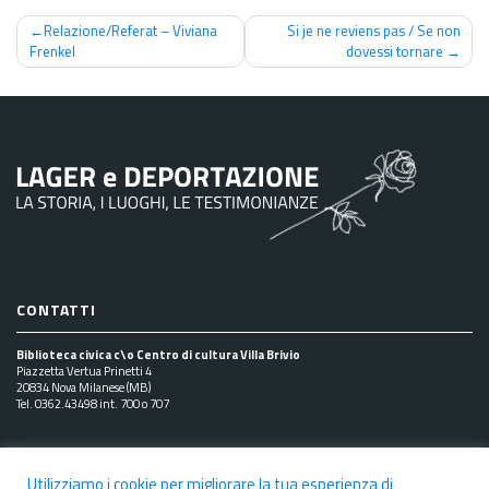
Navigazione
Relazione/Referat – Viviana
Si je ne reviens pas / Se non
Frenkel
dovessi tornare
articoli
CONTATTI
Biblioteca civica c\o Centro di cultura Villa Brivio
Piazzetta Vertua Prinetti 4
20834 Nova Milanese (MB)
Tel. 0362.43498 int. 700 o 707
SEGUICI SUI SOCIAL
Utilizziamo i cookie per migliorare la tua esperienza di