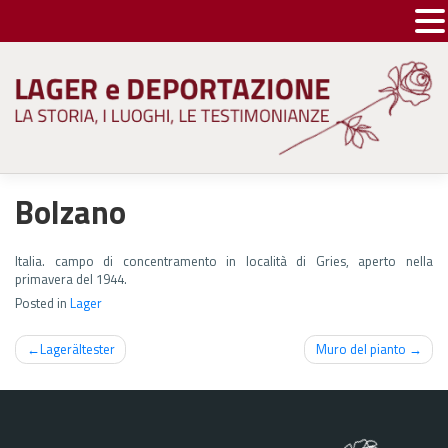
Skip
to
content
Bolzano
Italia. campo di concentramento in località di Gries, aperto nella
primavera del 1944.
Posted in
Lager
Navigazione
Lagerältester
Muro del pianto
articoli