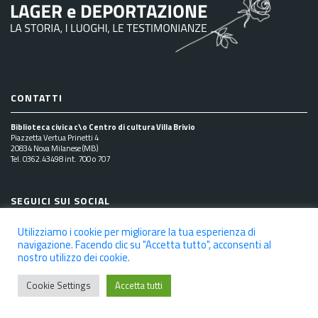
CONTATTI
Biblioteca civica c\o Centro di cultura Villa Brivio
Piazzetta Vertua Prinetti 4
20834 Nova Milanese (MB)
Tel. 0362.43498 int. 700 o 707
SEGUICI SUI SOCIAL
Utilizziamo i cookie per migliorare la tua esperienza di
navigazione. Facendo clic su "Accetta tutto", acconsenti al
nostro utilizzo dei cookie.
NOTE LEGALI
PRIVACY POLICY
COOKIE POLICY
DICHIARAZIONE DI ACCESSIBILITÀ
CREDITS
Cookie Settings
Accetta tutti