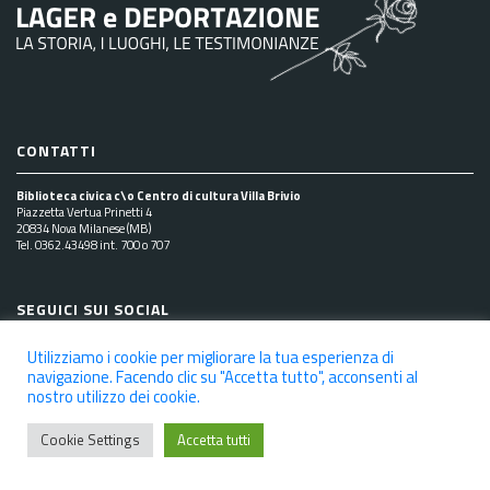
CONTATTI
Biblioteca civica c\o Centro di cultura Villa Brivio
Piazzetta Vertua Prinetti 4
20834 Nova Milanese (MB)
Tel. 0362.43498 int. 700 o 707
SEGUICI SUI SOCIAL
Utilizziamo i cookie per migliorare la tua esperienza di
navigazione. Facendo clic su "Accetta tutto", acconsenti al
nostro utilizzo dei cookie.
NOTE LEGALI
PRIVACY POLICY
COOKIE POLICY
DICHIARAZIONE DI ACCESSIBILITÀ
CREDITS
Cookie Settings
Accetta tutti