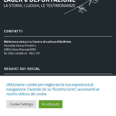
CONTATTI
Biblioteca civica c\o Centro di cultura Villa Brivio
Piazzetta Vertua Prinetti 4
20834 Nova Milanese (MB)
Tel. 0362.43498 int. 700 o 707
SEGUICI SUI SOCIAL
Utilizziamo i cookie per migliorare la tua esperienza di
navigazione. Facendo clic su "Accetta tutto", acconsenti al
nostro utilizzo dei cookie.
NOTE LEGALI
PRIVACY POLICY
COOKIE POLICY
DICHIARAZIONE DI ACCESSIBILITÀ
CREDITS
Cookie Settings
Accetta tutti