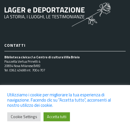
CONTATTI
Biblioteca civica c\o Centro di cultura Villa Brivio
Piazzetta Vertua Prinetti 4
20834 Nova Milanese (MB)
Tel. 0362.43498 int. 700 o 707
SEGUICI SUI SOCIAL
Utilizziamo i cookie per migliorare la tua esperienza di
navigazione. Facendo clic su "Accetta tutto", acconsenti al
nostro utilizzo dei cookie.
NOTE LEGALI
PRIVACY POLICY
COOKIE POLICY
Cookie Settings
Accetta tutti
DICHIARAZIONE DI ACCESSIBILITÀ
CREDITS