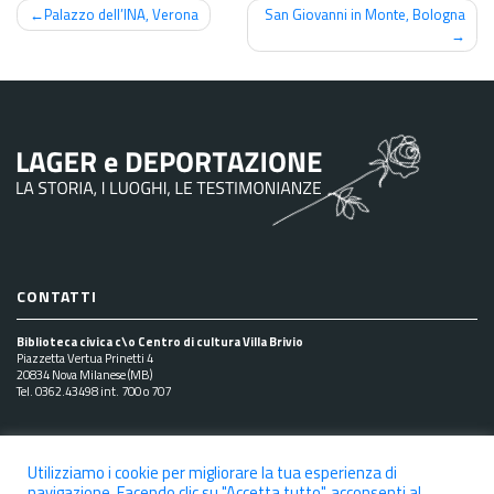
Navigazione
Palazzo dell’INA, Verona
San Giovanni in Monte, Bologna
articoli
CONTATTI
Biblioteca civica c\o Centro di cultura Villa Brivio
Piazzetta Vertua Prinetti 4
20834 Nova Milanese (MB)
Tel. 0362.43498 int. 700 o 707
SEGUICI SUI SOCIAL
Utilizziamo i cookie per migliorare la tua esperienza di
navigazione. Facendo clic su "Accetta tutto", acconsenti al