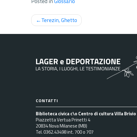
Posted in
Glossario
Navigazione
Terezin, Ghetto
articoli
CONTATTI
Biblioteca civica c\o Centro di cultura Villa Brivio
Piazzetta Vertua Prinetti 4
20834 Nova Milanese (MB)
Tel. 0362.43498 int. 700 o 707