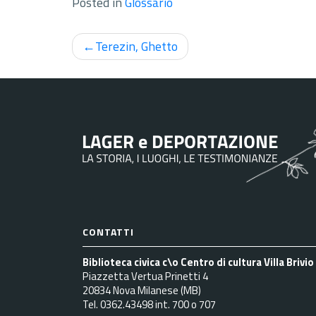
Posted in
Glossario
Navigazione
Terezin, Ghetto
articoli
CONTATTI
Biblioteca civica c\o Centro di cultura Villa Brivio
Piazzetta Vertua Prinetti 4
20834 Nova Milanese (MB)
Tel. 0362.43498 int. 700 o 707