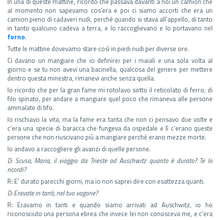
In una di queste mattine, ricordo che passava davanti a noi un camion che
al momento non sapevamo cos’era e poi ci siamo accorti che era un
camion pieno di cadaveri nudi, perché quando si stava all’appello, di tanto
in tanto qualcuno cadeva a terra, e lo raccoglievano e lo portavano nel
forno
.
Tutte le mattine dovevamo stare così in piedi nudi per diverse ore.
Ci davano un mangiare che io definirei per i maiali e una sola volta al
giorno e se tu non avevi una bacinella, qualcosa del genere per mettere
dentro questa minestra, rimanevi anche senza quella.
Io ricordo che per la gran fame mi rotolavo sotto il reticolato di ferro, di
filo spinato, per andare a mangiare quel poco che rimaneva alle persone
ammalate di tifo.
Io rischiavo la vita, ma la fame era tanta che non ci pensavo due volte e
c’era una specie di baracca che fungeva da ospedale e lì c’erano queste
persone che non riuscivano più a mangiare perché erano mezze morte.
Io andavo a raccogliere gli avanzi di quelle persone.
D: Scusa, Maria, il viaggio da Trieste ad Auschwitz quanto è durato? Te lo
ricordi?
R: E’ durato parecchi giorni, ma io non saprei dire con esattezza quanti.
D: Eravate in tanti, nel tuo vagone?
R: Eravamo in tanti e quando siamo arrivati ad Auschwitz, io ho
riconosciuto una persona ebrea che invece lei non conosceva me, e c’era