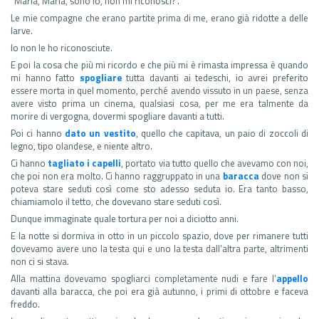
“Maria, Maria, sono io, non mi riconosci?”.
Le mie compagne che erano partite prima di me, erano già ridotte a delle
larve.
Io non le ho riconosciute.
E poi la cosa che più mi ricordo e che più mi è rimasta impressa è quando
mi hanno fatto
spogliare
tutta davanti ai tedeschi, io avrei preferito
essere morta in quel momento, perché avendo vissuto in un paese, senza
avere visto prima un cinema, qualsiasi cosa, per me era talmente da
morire di vergogna, dovermi spogliare davanti a tutti.
Poi ci hanno
dato un vestito
, quello che capitava, un paio di zoccoli di
legno, tipo olandese, e niente altro.
Ci hanno
tagliato i capelli
, portato via tutto quello che avevamo con noi,
che poi non era molto. Ci hanno raggruppato in una
baracca
dove non si
poteva stare seduti così come sto adesso seduta io. Era tanto basso,
chiamiamolo il tetto, che dovevano stare seduti così.
Dunque immaginate quale tortura per noi a diciotto anni.
E la notte si dormiva in otto in un piccolo spazio, dove per rimanere tutti
dovevamo avere uno la testa qui e uno la testa dall’altra parte, altrimenti
non ci si stava.
Alla mattina dovevamo spogliarci completamente nudi e fare l’
appello
davanti alla baracca, che poi era già autunno, i primi di ottobre e faceva
freddo.