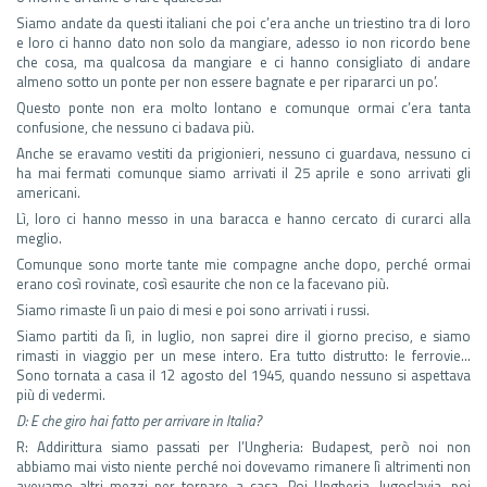
Siamo andate da questi italiani che poi c’era anche un triestino tra di loro
e loro ci hanno dato non solo da mangiare, adesso io non ricordo bene
che cosa, ma qualcosa da mangiare e ci hanno consigliato di andare
almeno sotto un ponte per non essere bagnate e per ripararci un po’.
Questo ponte non era molto lontano e comunque ormai c’era tanta
confusione, che nessuno ci badava più.
Anche se eravamo vestiti da prigionieri, nessuno ci guardava, nessuno ci
ha mai fermati comunque siamo arrivati il 25 aprile e sono arrivati gli
americani.
Lì, loro ci hanno messo in una baracca e hanno cercato di curarci alla
meglio.
Comunque sono morte tante mie compagne anche dopo, perché ormai
erano così rovinate, così esaurite che non ce la facevano più.
Siamo rimaste lì un paio di mesi e poi sono arrivati i russi.
Siamo partiti da lì, in luglio, non saprei dire il giorno preciso, e siamo
rimasti in viaggio per un mese intero. Era tutto distrutto: le ferrovie…
Sono tornata a casa il 12 agosto del 1945, quando nessuno si aspettava
più di vedermi.
D: E che giro hai fatto per arrivare in Italia?
R: Addirittura siamo passati per l’Ungheria: Budapest, però noi non
abbiamo mai visto niente perché noi dovevamo rimanere lì altrimenti non
avevamo altri mezzi per tornare a casa. Poi Ungheria, Iugoslavia, poi