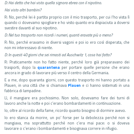
D: Hai detto che hai visto quella signora ebrea con il nipotino.
Hai visto altri bambini?
R: No, perché lei è partita proprio con il mio trasporto, per cui l’ho vista lì
quando ci dovevamo spogliare e ho visto quanto era dispiaciuta a doversi
svestire davanti al suo nipotino.
D: Nel tuo trasporto non ricordi i numeri, quanti eravate più o meno?
R: No, perché eravamo in diversi vagoni e poi io ero così disperata, che
non mi interessavo di niente.
D: In questi 40 giorni che sei rimasti ad Auschwitz 1, cosa hai fatto?
R: Praticamente non ho fatto niente, perché loro già preparavano dei
trasporti, dopo la
quarantena
per portare quelle persone che erano
ancora in grado di lavorare più verso il centro della Germania.
E a me, dopo quaranta giorni, con questo trasporto mi hanno portato a
Plauen, in una città che si chiamava
Plauen
e ci hanno sistemati in una
fabbrica di lampadine.
Lì, il mangiare era pochissimo. Non solo, dovevamo fare dei turni di
lavoro anche la notte e poi c’erano bombardamenti in continuazione.
Io, oltre al ricordo della fame, ricordo quanto bisogno di dormire avevo.
Io ero stanca da morire, un po’ forse per la debolezza perché non si
mangiava, ma soprattutto perché non c’era mai pace: o si doveva
lavorare o c’erano i bombardamenti e bisognava correre in rifugio.