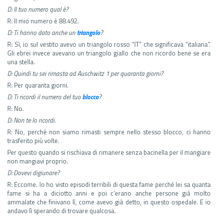
D: Il tuo numero qual è?
R: Il mio numero è 88.492.
D: Ti hanno dato anche un
triangolo
?
R: Sì, io sul vestito avevo un triangolo rosso “IT” che significava “italiana”.
Gli ebrei invece avevano un triangolo giallo che non ricordo bene se era
una stella.
D: Quindi tu sei rimasta ad Auschwitz 1 per quaranta giorni?
R: Per quaranta giorni.
D: Ti ricordi il numero del tuo
blocco
?
R: No.
D: Non te lo ricordi.
R: No, perché non siamo rimasti sempre nello stesso blocco, ci hanno
trasferito più volte.
Per questo quando si rischiava di rimanere senza bacinella per il mangiare
non mangiavi proprio.
D: Dovevi digiunare?
R: Eccome. Io ho visto episodi terribili di questa fame perché lei sa quanta
fame si ha a diciotto anni e poi c’erano anche persone già molto
ammalate che finivano lì, come avevo già detto, in questo ospedale. E io
andavo lì sperando di trovare qualcosa.