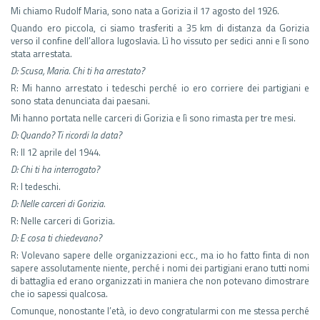
Mi chiamo Rudolf Maria, sono nata a Gorizia il 17 agosto del 1926.
Quando ero piccola, ci siamo trasferiti a 35 km di distanza da Gorizia
verso il confine dell’allora Iugoslavia. Lì ho vissuto per sedici anni e lì sono
stata arrestata.
D: Scusa, Maria. Chi ti ha arrestato?
R: Mi hanno arrestato i tedeschi perché io ero corriere dei partigiani e
sono stata denunciata dai paesani.
Mi hanno portata nelle carceri di Gorizia e lì sono rimasta per tre mesi.
D: Quando? Ti ricordi la data?
R: Il 12 aprile del 1944.
D: Chi ti ha interrogato?
R: I tedeschi.
D: Nelle carceri di Gorizia.
R: Nelle carceri di Gorizia.
D: E cosa ti chiedevano?
R: Volevano sapere delle organizzazioni ecc., ma io ho fatto finta di non
sapere assolutamente niente, perché i nomi dei partigiani erano tutti nomi
di battaglia ed erano organizzati in maniera che non potevano dimostrare
che io sapessi qualcosa.
Comunque, nonostante l’età, io devo congratularmi con me stessa perché