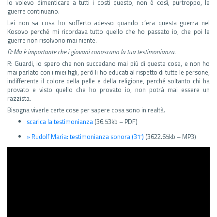
Io volevo dimenticare a tutti i costi questo, non è così, purtroppo, le
guerre continuano.
Lei non sa cosa ho sofferto adesso quando c’era questa guerra nel
Kosovo perché mi ricordava tutto quello che ho passato io, che poi le
guerre non risolvono mai niente.
D: Ma è importante che i giovani conoscano la tua testimonianza.
R: Guardi, io spero che non succedano mai più di queste cose, e non ho
mai parlato con i miei figli, però li ho educati al rispetto di tutte le persone,
indifferente il colore della pelle e della religione, perché soltanto chi ha
provato e visto quello che ho provato io, non potrà mai essere un
razzista.
Bisogna viverle certe cose per sapere cosa sono in realtà.
scarica la testimonianza
(36.53kb – PDF)
» Rudolf Maria: testimonianza sonora (31′)
(3622.65kb – MP3)