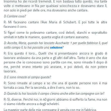
Insomma ho dei ricordi tremendi. E non bastava tutto questo, ma tante
volte ci mettevano in fila per qualsiasi sciocchezza e dovevamo stare lì,
non solo in piedi per delle ore, ma dovevamo anche cantare.
D: Cantare cosa?
R: Mi facevano cantare l’Ave Maria di Schubert. E poi tutte le altre
facevano il coro.
Si figuri come lo potevamo cantare, così deboli, stanchi e soprattutto
umiliati in tutte le maniere, quanta voglia di cantare avevamo.
D: Ascolta, Maria, quando hai lasciato Auschwitz 1 per quella fabbrica lì, quel
sotto campo lì, tu hai passato una
selezione
?
R: Era questo il loro… Quelli che si presentavano ancora in grado di
lavorare andavano da una parte e gli altri dall’altra. Tanto è vero che due
persone che io conoscevo sono partite con me, sono rimaste lì dopo di
me, perché erano intanto più anziane, e poi deboli, da non potere
lavorare.
D: E sono rimaste al campo queste?
R: Sono rimaste al campo e so che una di queste persone non è mai
tornata a casa. Per la seconda, a dire il vero, non lo so.
D: Quando tu hai lasciato il campo c’erano anche altre tue compagne con te?
R: Sì, diverse. Perché noi, in 40 giorni abbiamo sì sofferto la fame, ma non
ci siamo ridotte ancora a degli scheletri.
La maggior parte delle mie compagne è venuta con me in fabbrica.