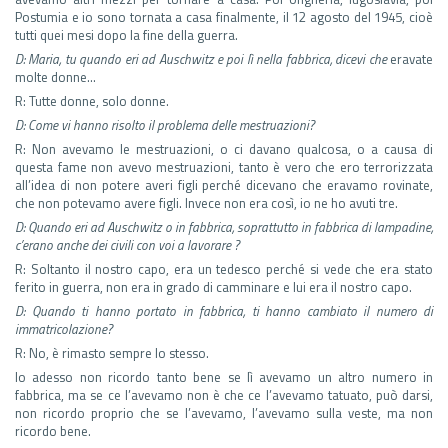
Postumia e io sono tornata a casa finalmente, il 12 agosto del 1945, cioè
tutti quei mesi dopo la fine della guerra.
D: Maria, tu quando eri ad Auschwitz e poi lì nella fabbrica, dicevi che
eravate
molte donne…
R: Tutte donne, solo donne.
D: Come vi hanno risolto il problema delle mestruazioni?
R: Non avevamo le mestruazioni, o ci davano qualcosa, o a causa di
questa fame non avevo mestruazioni, tanto è vero che ero terrorizzata
all’idea di non potere averi figli perché dicevano che eravamo rovinate,
che non potevamo avere figli. Invece non era così, io ne ho avuti tre.
D: Quando eri ad Auschwitz o in fabbrica, soprattutto in fabbrica di lampadine,
c’erano anche dei civili con voi a lavorare ?
R: Soltanto il nostro capo, era un tedesco perché si vede che era stato
ferito in guerra, non era in grado di camminare e lui era il nostro capo.
D: Quando ti hanno portato in fabbrica, ti hanno cambiato il numero di
immatricolazione?
R: No, è rimasto sempre lo stesso.
Io adesso non ricordo tanto bene se lì avevamo un altro numero in
fabbrica, ma se ce l’avevamo non è che ce l’avevamo tatuato, può darsi,
non ricordo proprio che se l’avevamo, l’avevamo sulla veste, ma non
ricordo bene.