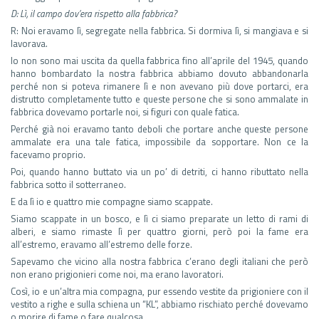
D: Lì, il campo dov’era rispetto alla fabbrica?
R: Noi eravamo lì, segregate nella fabbrica. Si dormiva lì, si mangiava e si
lavorava.
Io non sono mai uscita da quella fabbrica fino all’aprile del 1945, quando
hanno bombardato la nostra fabbrica abbiamo dovuto abbandonarla
perché non si poteva rimanere lì e non avevano più dove portarci, era
distrutto completamente tutto e queste persone che si sono ammalate in
fabbrica dovevamo portarle noi, si figuri con quale fatica.
Perché già noi eravamo tanto deboli che portare anche queste persone
ammalate era una tale fatica, impossibile da sopportare. Non ce la
facevamo proprio.
Poi, quando hanno buttato via un po’ di detriti, ci hanno ributtato nella
fabbrica sotto il sotterraneo.
E da lì io e quattro mie compagne siamo scappate.
Siamo scappate in un bosco, e lì ci siamo preparate un letto di rami di
alberi, e siamo rimaste lì per quattro giorni, però poi la fame era
all’estremo, eravamo all’estremo delle forze.
Sapevamo che vicino alla nostra fabbrica c’erano degli italiani che però
non erano prigionieri come noi, ma erano lavoratori.
Così, io e un’altra mia compagna, pur essendo vestite da prigioniere con il
vestito a righe e sulla schiena un “KL”, abbiamo rischiato perché dovevamo
o morire di fame o fare qualcosa.