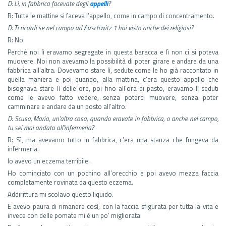
D: Lì, in fabbrica facevate degli
appelli
?
R: Tutte le mattine si faceva l’appello, come in campo di concentramento.
D: Ti ricordi se nel campo ad Auschwitz 1 hai visto anche dei religiosi?
R: No.
Perché noi lì eravamo segregate in questa baracca e lì non ci si poteva
muovere. Noi non avevamo la possibilità di poter girare e andare da una
fabbrica all’altra. Dovevamo stare lì, sedute come le ho già raccontato in
quella maniera e poi quando, alla mattina, c’era questo appello che
bisognava stare lì delle ore, poi fino all’ora di pasto, eravamo lì seduti
come le avevo fatto vedere, senza poterci muovere, senza poter
camminare e andare da un posto all’altro.
D: Scusa, Maria, un’altra cosa, quando eravate in fabbrica, o anche nel campo,
tu sei mai andata all’infermeria?
R: Sì, ma avevamo tutto in fabbrica, c’era una stanza che fungeva da
infermeria.
Io avevo un eczema terribile.
Ho cominciato con un pochino all’orecchio e poi avevo mezza faccia
completamente rovinata da questo eczema.
Addirittura mi scolavo questo liquido.
E avevo paura di rimanere così, con la faccia sfigurata per tutta la vita e
invece con delle pomate mi è un po’ migliorata.