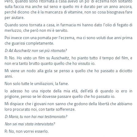
Però, quando sono ritornata a casa avevo un po’ di eczema non soltanto
sulla faccia ma anche sul seno e quello mi è durato per un anno ancora,
perché dicono che è la mancanza di vitamine, non so cosa bisognava fare
per aiutare.
Quando sono tornata a casa, in farmacia mi hanno dato l’olio di fegato di
merluzzo, che però non mi è servito.
Poi invece con una pomata per l’eczema, ma ci sono voluti due anni prima
che guarissi completamente.
D: Ad Auschwitz non sei più ritornata?
R: No. Ho visto un film su Auschwitz, ho pianto tutto il tempo del film, e
non era tanto brutto quanto quello che ho vissuto io.
Mi viene un nodo alla gola se penso a quello che ho passato a diciotto
anni.
Non solo tutte le umiliazioni, la fame.
Io adesso ho una nipote della mia età, dell’età di quando io ero in
prigione, penso se lei dovesse passare quello che ho passato io.
Mi dispiace che i giovani non sanno che godono della libertà che abbiamo
loro procurato noi, con tante sofferenze.
D: Maria, tu non hai mai testimoniato?
Non sei mai stata intervistata?
R: No, non vorrei esserlo.