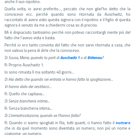
anche il suo nipotino.
Quella volta, io avrei preferito…, peccato che non gliel’ho detto che la
conoscevo ecc. perché quando sono ritornata da Auschwitz, ho
raccontato di avere visto questa signora con il nipotino e il figlio di questa
signora è venuto da me a chiedermi cosa so di preciso.
Mi è dispiaciuto tantissimo perché non potevo raccontargli niente più del
fatto che l’avevo vista e basta.
Perché io ero tanto convinta del fatto che non sarei ritornata a casa, che
non valeva la pena di dirle che la conoscevo.
D: Scusa, Maria, quando tu parli di
Auschwitz 1
o di
Birkenau
?
R: Proprio Auschwitz 1.
Io sono rimasta lì ma soltanto 40 giorni…
D: Hai detto che quando sei entrata vi hanno fatto la spogliazione…
Vi hanno dato dei vestitacci…
R: Quello che capitava…
D: Senza biancheria intima…
R: Senza biancheria intima…
D: L’immatricolazione, quando ve l’hanno fatta?
R: Quando ci siamo spogliati in fila, tutti quanti, ci hanno fatto il
numero
che io da quel momento sono diventata un numero, non più un nome e
cognome, un numero.