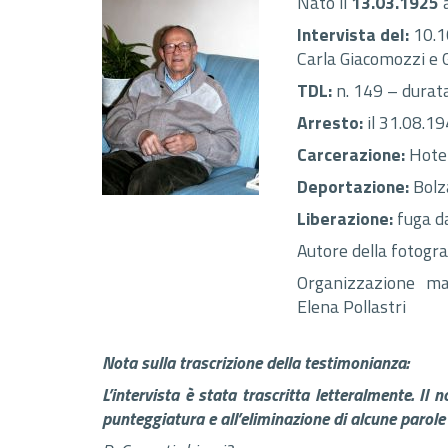
Nato il
13.03.1925
Intervista del:
10.10
Carla Giacomozzi e 
TDL:
n. 149 – durata
Arresto:
il 31.08.1
Carcerazione:
Hotel
Deportazione:
Bolz
Liberazione:
fuga d
Autore della fotogra
Organizzazione mat
Elena Pollastri
Nota sulla trascrizione della testimonianza:
L’intervista è stata trascritta letteralmente. Il 
punteggiatura e all’eliminazione di alcune parole 