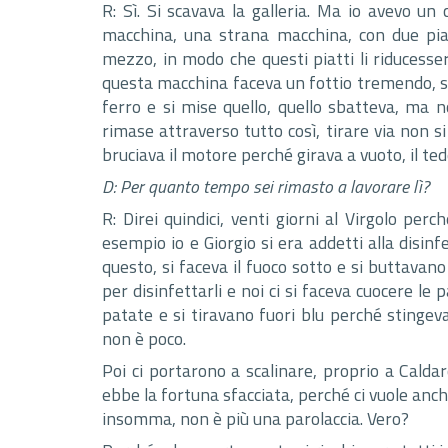
R: Sì. Si scavava la galleria. Ma io avevo 
macchina, una strana macchina, con due piat
mezzo, in modo che questi piatti li riducess
questa macchina faceva un fottio tremendo, se c
ferro e si mise quello, quello sbatteva, ma
rimase attraverso tutto così, tirare via non 
bruciava il motore perché girava a vuoto, il te
D: Per quanto tempo sei rimasto a lavorare lì?
R: Direi quindici, venti giorni al Virgolo perc
esempio io e Giorgio si era addetti alla disin
questo, si faceva il fuoco sotto e si buttavan
per disinfettarli e noi ci si faceva cuocere le
patate e si tiravano fuori blu perché stinge
non è poco.
Poi ci portarono a scalinare, proprio a Calda
ebbe la fortuna sfacciata, perché ci vuole anch
insomma, non è più una parolaccia. Vero?