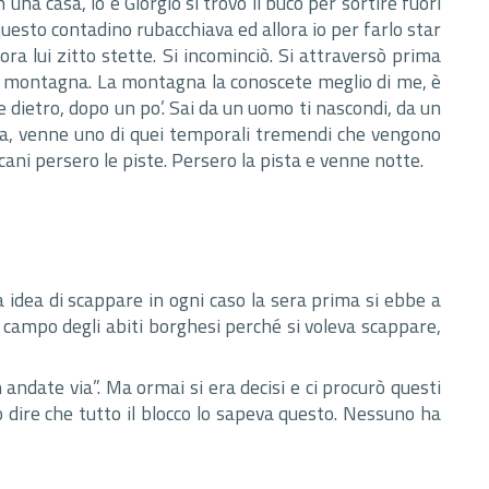
 una casa, io e Giorgio si trovò il buco per sortire fuori
questo contadino rubacchiava ed allora io per farlo star
llora lui zitto stette. Si incominciò. Si attraversò prima
ccò la montagna. La montagna la conoscete meglio di me, è
e dietro, dopo un po’. Sai da un uomo ti nascondi, da un
ata, venne uno di quei temporali tremendi che vengono
ani persero le piste. Persero la pista e venne notte.
a idea di scappare in ogni caso la sera prima si ebbe a
 campo degli abiti borghesi perché si voleva scappare,
on andate via”. Ma ormai si era decisi e ci procurò questi
 dire che tutto il blocco lo sapeva questo. Nessuno ha