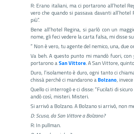
R: Erano italiani, ma ci portarono all’hotel R
vero che quando si passava davanti all’hotel Re
più”.
Bene all’hotel Regina, si parlò con un maggio
nome, gli feci vedere la carta falsa, mi disse s
” Non è vero, tu agente del nemico, una, due or
Va beh. A questo punto mi mandò fuori, con g
portarono a
San Vittore
. A San Vittore, quint
Duro, l’isolamento è duro, ogni tanto ci chiama
chissà perché ci mandarono a
Bolzano
, invec
Quello ci interrogò e ci disse: “Fucilati di sicur
andò così, misteri. Misteri.
Si arrivò a Bolzano. A Bolzano si arrivò, non me
D: Scusa, da San Vittore a Bolzano?
R: In pullman.