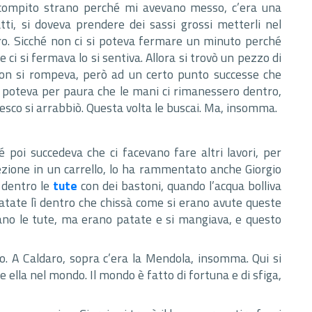
un compito strano perché mi avevano messo, c’era una
ti, si doveva prendere dei sassi grossi metterli nel
ero. Sicché non ci si poteva fermare un minuto perché
i si fermava lo si sentiva. Allora si trovò un pezzo di
 non si rompeva, però ad un certo punto successe che
si poteva per paura che le mani ci rimanessero dentro,
desco si arrabbiò. Questa volta le buscai. Ma, insomma.
hé poi succedeva che ci facevano fare altri lavori, per
fezione in un carrello, lo ha rammentato anche Giorgio
o dentro le
tute
con dei bastoni, quando l’acqua bolliva
 patate lì dentro che chissà come si erano avute queste
vano le tute, ma erano patate e si mangiava, e questo
ro. A Caldaro, sopra c’era la Mendola, insomma. Qui si
e ella nel mondo. Il mondo è fatto di fortuna e di sfiga,