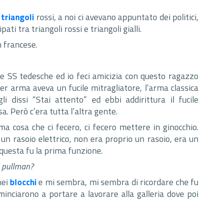
i
triangoli
rossi, a noi ci avevano appuntato dei politici,
ipati tra triangoli rossi e triangoli gialli.
n francese.
le SS tedesche ed io feci amicizia con questo ragazzo
 per arma aveva un fucile mitragliatore, l’arma classica
li dissi “Stai attento” ed ebbi addirittura il fucile
a. Però c’era tutta l’altra gente.
ima cosa che ci fecero, ci fecero mettere in ginocchio.
un rasoio elettrico, non era proprio un rasoio, era un
 questa fu la prima funzione.
l pullman?
nei
blocchi
e mi sembra, mi sembra di ricordare che fu
cominciarono a portare a lavorare alla galleria dove poi