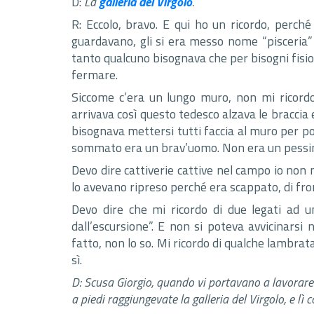
D:
La
galleria del Virgolo
.
R: Eccolo, bravo. E qui ho un ricordo, perché v
guardavano, gli si era messo nome “pisceria” e
tanto qualcuno bisognava che per bisogni fisiolo
fermare.
Siccome c’era un lungo muro, non mi ricordo,
arrivava così questo tedesco alzava le braccia 
bisognava mettersi tutti faccia al muro per po
sommato era un brav’uomo. Non era un pessi
Devo dire cattiverie cattive nel campo io non
lo avevano ripreso perché era scappato, di fron
Devo dire che mi ricordo di due legati ad un
dall’escursione”. E non si poteva avvicinarsi
fatto, non lo so. Mi ricordo di qualche lambra
sì.
D: Scusa Giorgio, quando vi portavano a lavorare a
a piedi raggiungevate la galleria del Virgolo, e lì 