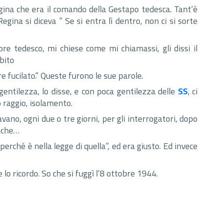
egina che era il comando della Gestapo tedesca. Tant’è
gina si diceva ” Se si entra lì dentro, non ci si sorte
re tedesco, mi chiese come mi chiamassi, gli dissi il
ubito
e fucilato.” Queste furono le sue parole.
entilezza, lo disse, e con poca gentilezza delle
SS
, ci
o raggio, isolamento.
vano, ogni due o tre giorni, per gli interrogatori, dopo
e che…
o perché è nella legge di quella”, ed era giusto. Ed invece
 lo ricordo. So che si fuggì l’8 ottobre 1944.