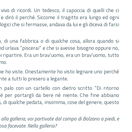
ivo di ricordi. Un tedesco, il capoccia di quelli che ci
 dirò il perché. Siccome il tragitto era lungo ed ogni
gici che si fermasse, andava da lui e gli diceva di farsi
 di una fabbrica o di qualche cosa, allora quando si
ed urlava “piscerai” e che si avesse bisogno oppure no,
i ripartire. Era un brav’uomo, era un brav’uomo, tutto
mo.
 ne ho viste. Onestamente ho visto legnare uno perché
te a tutti lo presero a legante.
 palo con un cartello con dietro scritto “Di ritorno
 né per portargli da bere né niente. Che fine abbiano
ta, di qualche pedata, insomma, cose del genere, questo
lla galleria, voi partivate dal campo di Bolzano a piedi, e
cosa facevate. Nella galleria?