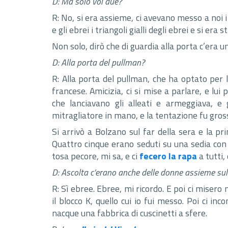
D: Ma solo voi due?
R: No, si era assieme, ci avevano messo a noi 
e gli ebrei i triangoli gialli degli ebrei e si era st
Non solo, dirò che di guardia alla porta c’era u
D: Alla porta del pullman?
R: Alla porta del pullman, che ha optato per 
francese. Amicizia, ci si mise a parlare, e lui
che lanciavano gli alleati e armeggiava, e g
mitragliatore in mano, e la tentazione fu gross
Si arrivò a Bolzano sul far della sera e la pr
Quattro cinque erano seduti su una sedia con 
tosa pecore, mi sa, e ci
fecero la rapa
a tutti,
D: Ascolta c’erano anche delle donne assieme su
R: Sì ebree. Ebree, mi ricordo. E poi ci misero 
il blocco K, quello cui io fui messo. Poi ci in
nacque una fabbrica di cuscinetti a sfere.