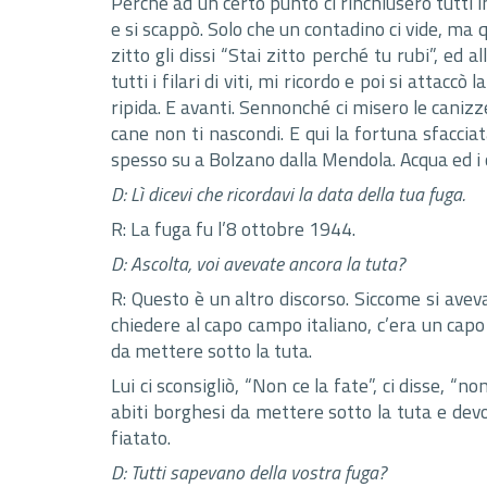
Perché ad un certo punto ci rinchiusero tutti in
e si scappò. Solo che un contadino ci vide, ma 
zitto gli dissi “Stai zitto perché tu rubi”, ed a
tutti i filari di viti, mi ricordo e poi si atta
ripida. E avanti. Sennonché ci misero le canizz
cane non ti nascondi. E qui la fortuna sfacci
spesso su a Bolzano dalla Mendola. Acqua ed i c
D: Lì dicevi che ricordavi la data della tua fuga.
R: La fuga fu l’8 ottobre 1944.
D: Ascolta, voi avevate ancora la tuta?
R: Questo è un altro discorso. Siccome si avev
chiedere al capo campo italiano, c’era un capo
da mettere sotto la tuta.
Lui ci sconsigliò, “Non ce la fate”, ci disse, “n
abiti borghesi da mettere sotto la tuta e devo
fiatato.
D: Tutti sapevano della vostra fuga?