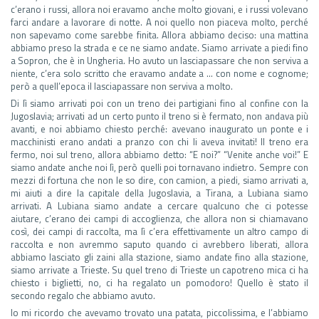
c’erano i russi, allora noi eravamo anche molto giovani, e i russi volevano
farci andare a lavorare di notte. A noi quello non piaceva molto, perché
non sapevamo come sarebbe finita. Allora abbiamo deciso: una mattina
abbiamo preso la strada e ce ne siamo andate. Siamo arrivate a piedi fino
a Sopron, che è in Ungheria. Ho avuto un lasciapassare che non serviva a
niente, c’era solo scritto che eravamo andate a … con nome e cognome;
però a quell’epoca il lasciapassare non serviva a molto.
Di lì siamo arrivati poi con un treno dei partigiani fino al confine con la
Jugoslavia; arrivati ad un certo punto il treno si è fermato, non andava più
avanti, e noi abbiamo chiesto perché: avevano inaugurato un ponte e i
macchinisti erano andati a pranzo con chi li aveva invitati! Il treno era
fermo, noi sul treno, allora abbiamo detto: “E noi?” “Venite anche voi!” E
siamo andate anche noi lì, però quelli poi tornavano indietro. Sempre con
mezzi di fortuna che non le so dire, con camion, a piedi, siamo arrivati a,
mi aiuti a dire la capitale della Jugoslavia, a Tirana, a Lubiana siamo
arrivati. A Lubiana siamo andate a cercare qualcuno che ci potesse
aiutare, c’erano dei campi di accoglienza, che allora non si chiamavano
così, dei campi di raccolta, ma lì c’era effettivamente un altro campo di
raccolta e non avremmo saputo quando ci avrebbero liberati, allora
abbiamo lasciato gli zaini alla stazione, siamo andate fino alla stazione,
siamo arrivate a Trieste. Su quel treno di Trieste un capotreno mica ci ha
chiesto i biglietti, no, ci ha regalato un pomodoro! Quello è stato il
secondo regalo che abbiamo avuto.
Io mi ricordo che avevamo trovato una patata, piccolissima, e l’abbiamo