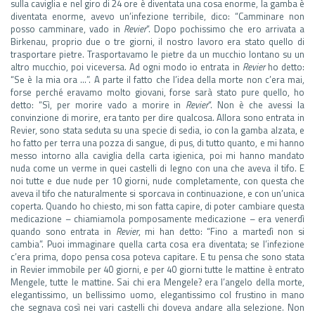
sulla caviglia e nel giro di 24 ore è diventata una cosa enorme, la gamba è
diventata enorme, avevo un’infezione terribile, dico: “Camminare non
posso camminare, vado in
Revier
“. Dopo pochissimo che ero arrivata a
Birkenau, proprio due o tre giorni, il nostro lavoro era stato quello di
trasportare pietre. Trasportavamo le pietre da un mucchio lontano su un
altro mucchio, poi viceversa. Ad ogni modo io entrata in
Revier
ho detto:
“Se è la mia ora …”. A parte il fatto che l’idea della morte non c’era mai,
forse perché eravamo molto giovani, forse sarà stato pure quello, ho
detto: “Sì, per morire vado a morire in
Revier
“. Non è che avessi la
convinzione di morire, era tanto per dire qualcosa. Allora sono entrata in
Revier, sono stata seduta su una specie di sedia, io con la gamba alzata, e
ho fatto per terra una pozza di sangue, di pus, di tutto quanto, e mi hanno
messo intorno alla caviglia della carta igienica, poi mi hanno mandato
nuda come un verme in quei castelli di legno con una che aveva il tifo. E
noi tutte e due nude per 10 giorni, nude completamente, con questa che
aveva il tifo che naturalmente si sporcava in continuazione, e con un’unica
coperta. Quando ho chiesto, mi son fatta capire, di poter cambiare questa
medicazione – chiamiamola pomposamente medicazione – era venerdì
quando sono entrata in
Revier
, mi han detto: “Fino a martedì non si
cambia”. Puoi immaginare quella carta cosa era diventata; se l’infezione
c’era prima, dopo pensa cosa poteva capitare. E tu pensa che sono stata
in Revier immobile per 40 giorni, e per 40 giorni tutte le mattine è entrato
Mengele, tutte le mattine. Sai chi era Mengele? era l’angelo della morte,
elegantissimo, un bellissimo uomo, elegantissimo col frustino in mano
che segnava così nei vari castelli chi doveva andare alla selezione. Non