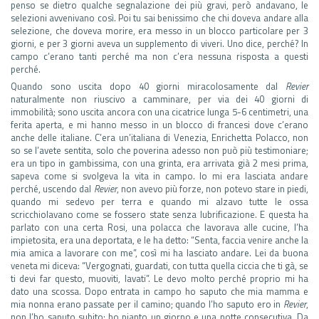
penso se dietro qualche segnalazione dei più gravi, però andavano, le
selezioni avvenivano così. Poi tu sai benissimo che chi doveva andare alla
selezione, che doveva morire, era messo in un blocco particolare per 3
giorni, e per 3 giorni aveva un supplemento di viveri. Uno dice, perché? In
campo c’erano tanti perché ma non c’era nessuna risposta a questi
perché.
Quando sono uscita dopo 40 giorni miracolosamente dal
Revier
naturalmente non riuscivo a camminare, per via dei 40 giorni di
immobilità; sono uscita ancora con una cicatrice lunga 5-6 centimetri, una
ferita aperta, e mi hanno messo in un blocco di francesi dove c’erano
anche delle italiane. C’era un’italiana di Venezia, Enrichetta Polacco, non
so se l’avete sentita, solo che poverina adesso non può più testimoniare;
era un tipo in gambissima, con una grinta, era arrivata già 2 mesi prima,
sapeva come si svolgeva la vita in campo. Io mi era lasciata andare
perché, uscendo dal
Revier
, non avevo più forze, non potevo stare in piedi,
quando mi sedevo per terra e quando mi alzavo tutte le ossa
scricchiolavano come se fossero state senza lubrificazione. E questa ha
parlato con una certa Rosi, una polacca che lavorava alle cucine, l’ha
impietosita, era una deportata, e le ha detto: “Senta, faccia venire anche la
mia amica a lavorare con me”, così mi ha lasciato andare. Lei da buona
veneta mi diceva: “Vergognati, guardati, con tutta quella ciccia che ti gà, se
ti devi far questo, muoviti, lavati”. Le devo molto perché proprio mi ha
dato una scossa. Dopo entrata in campo ho saputo che mia mamma e
mia nonna erano passate per il camino; quando l’ho saputo ero in
Revier
,
non l’ho saputo subito: ho pianto un giorno e una notte consecutiva. Da