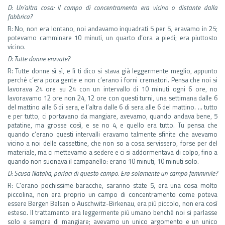
D: Un’altra cosa: il campo di concentramento era vicino o distante dalla
fabbrica?
R
:
No, non era lontano, noi andavamo inquadrati 5 per 5, eravamo in 25;
potevamo camminare 10 minuti, un quarto d’ora a piedi; era piuttosto
vicino.
D: Tutte donne eravate?
R: Tutte donne sì sì, e lì ti dico si stava già leggermente meglio, appunto
perché c’era poca gente e non c’erano i forni crematori. Pensa che noi si
lavorava 24 ore su 24 con un intervallo di 10 minuti ogni 6 ore, no
lavoravamo 12 ore non 24, 12 ore con questi turni, una settimana dalle 6
del mattino alle 6 di sera, e l’altra dalle 6 di sera alle 6 del mattino. … tutto
e per tutto, ci portavano da mangiare, avevamo, quando andava bene, 5
patatine, ma grosse così, e se no 4, e quello era tutto. Tu pensa che
quando c’erano questi intervalli eravamo talmente sfinite che avevamo
vicino a noi delle cassettine, che non so a cosa servissero, forse per del
materiale, ma ci mettevamo a sedere e ci si addormentava di colpo, fino a
quando non suonava il campanello: erano 10 minuti, 10 minuti solo.
D: Scusa Natalia, parlaci di questo campo. Era solamente un campo femminile?
R: C’erano pochissime baracche, saranno state 5, era una cosa molto
piccolina, non era proprio un campo di concentramento come poteva
essere Bergen Belsen o Auschwitz-Birkenau, era più piccolo, non era così
esteso. Il trattamento era leggermente più umano benché noi si parlasse
solo e sempre di mangiare; avevamo un unico argomento e un unico