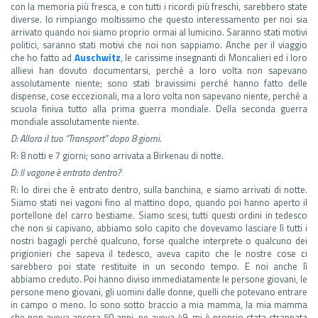
con la memoria più fresca, e con tutti i ricordi più freschi, sarebbero state
diverse. Io rimpiango moltissimo che questo interessamento per noi sia
arrivato quando noi siamo proprio ormai al lumicino. Saranno stati motivi
politici, saranno stati motivi che noi non sappiamo. Anche per il viaggio
che ho fatto ad
Auschwitz
, le carissime insegnanti di Moncalieri ed i loro
allievi han dovuto documentarsi, perché a loro volta non sapevano
assolutamente niente; sono stati bravissimi perché hanno fatto delle
dispense, cose eccezionali, ma a loro volta non sapevano niente, perché a
scuola finiva tutto alla prima guerra mondiale. Della seconda guerra
mondiale assolutamente niente.
D: Allora il tuo “Transport” dopo 8 giorni.
R: 8 notti e 7 giorni; sono arrivata a Birkenau di notte.
D: Il vagone è entrato dentro?
R: Io direi che è entrato dentro, sulla banchina, e siamo arrivati di notte.
Siamo stati nei vagoni fino al mattino dopo, quando poi hanno aperto il
portellone del carro bestiame. Siamo scesi, tutti questi ordini in tedesco
che non si capivano, abbiamo solo capito che dovevamo lasciare lì tutti i
nostri bagagli perché qualcuno, forse qualche interprete o qualcuno dei
prigionieri che sapeva il tedesco, aveva capito che le nostre cose ci
sarebbero poi state restituite in un secondo tempo. E noi anche lì
abbiamo creduto. Poi hanno diviso immediatamente le persone giovani, le
persone meno giovani, gli uomini dalle donne, quelli che potevano entrare
in campo o meno. Io sono sotto braccio a mia mamma, la mia mamma
che non aveva ancora 50 anni, ne aveva 49, mi è proprio stata strappata