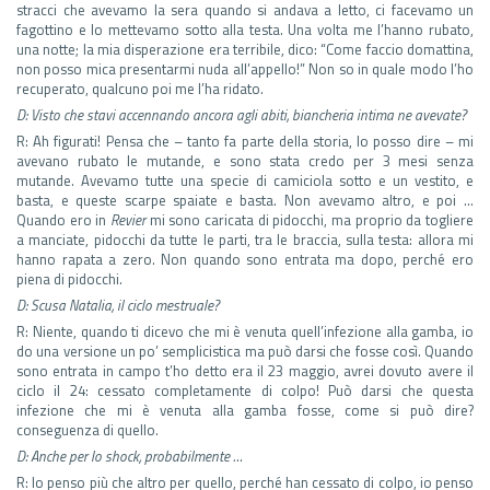
stracci che avevamo la sera quando si andava a letto, ci facevamo un
fagottino e lo mettevamo sotto alla testa. Una volta me l’hanno rubato,
una notte; la mia disperazione era terribile, dico: “Come faccio domattina,
non posso mica presentarmi nuda all’appello!” Non so in quale modo l’ho
recuperato, qualcuno poi me l’ha ridato.
D: Visto che stavi accennando ancora agli abiti, biancheria intima ne avevate?
R: Ah figurati! Pensa che – tanto fa parte della storia, lo posso dire – mi
avevano rubato le mutande, e sono stata credo per 3 mesi senza
mutande. Avevamo tutte una specie di camiciola sotto e un vestito, e
basta, e queste scarpe spaiate e basta. Non avevamo altro, e poi …
Quando ero in
Revier
mi sono caricata di pidocchi, ma proprio da togliere
a manciate, pidocchi da tutte le parti, tra le braccia, sulla testa: allora mi
hanno rapata a zero. Non quando sono entrata ma dopo, perché ero
piena di pidocchi.
D:
Scusa Natalia, il ciclo mestruale?
R: Niente, quando ti dicevo che mi è venuta quell’infezione alla gamba, io
do una versione un po’ semplicistica ma può darsi che fosse così. Quando
sono entrata in campo t’ho detto era il 23 maggio, avrei dovuto avere il
ciclo il 24: cessato completamente di colpo! Può darsi che questa
infezione che mi è venuta alla gamba fosse, come si può dire?
conseguenza di quello.
D:
Anche per lo shock, probabilmente …
R: Io penso più che altro per quello, perché han cessato di colpo, io penso