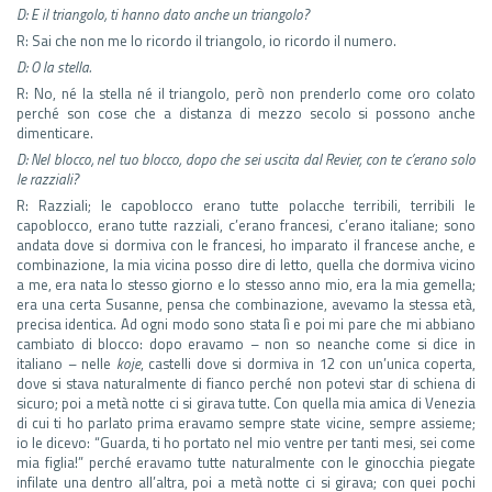
D: E il triangolo, ti hanno dato anche un triangolo?
R: Sai che non me lo ricordo il triangolo, io ricordo il numero.
D:
O la stella.
R: No, né la stella né il triangolo, però non prenderlo come oro colato
perché son cose che a distanza di mezzo secolo si possono anche
dimenticare.
D:
Nel blocco, nel tuo blocco, dopo che sei uscita dal Revier, con te c’erano solo
le razziali?
R: Razziali; le capoblocco erano tutte polacche terribili, terribili le
capoblocco, erano tutte razziali, c’erano francesi, c’erano italiane; sono
andata dove si dormiva con le francesi, ho imparato il francese anche, e
combinazione, la mia vicina posso dire di letto, quella che dormiva vicino
a me, era nata lo stesso giorno e lo stesso anno mio, era la mia gemella;
era una certa Susanne, pensa che combinazione, avevamo la stessa età,
precisa identica. Ad ogni modo sono stata lì e poi mi pare che mi abbiano
cambiato di blocco: dopo eravamo – non so neanche come si dice in
italiano – nelle
koje
, castelli dove si dormiva in 12 con un’unica coperta,
dove si stava naturalmente di fianco perché non potevi star di schiena di
sicuro; poi a metà notte ci si girava tutte. Con quella mia amica di Venezia
di cui ti ho parlato prima eravamo sempre state vicine, sempre assieme;
io le dicevo: “Guarda, ti ho portato nel mio ventre per tanti mesi, sei come
mia figlia!” perché eravamo tutte naturalmente con le ginocchia piegate
infilate una dentro all’altra, poi a metà notte ci si girava; con quei pochi