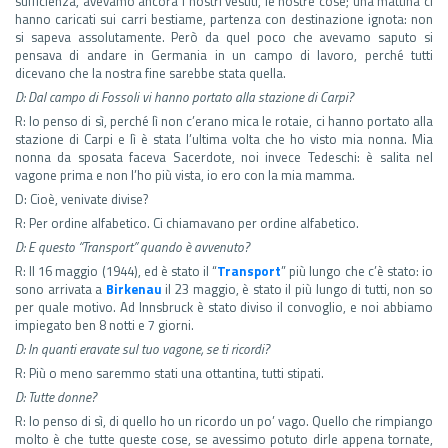
sufficienza, avevamo ancora i nostri vestiti, le nostre cose; una mattina ci
hanno caricati sui carri bestiame, partenza con destinazione ignota: non
si sapeva assolutamente. Però da quel poco che avevamo saputo si
pensava di andare in Germania in un campo di lavoro, perché tutti
dicevano che la nostra fine sarebbe stata quella.
D: Dal campo di Fossoli vi hanno portato alla stazione di Carpi?
R: Io penso di sì, perché lì non c’erano mica le rotaie, ci hanno portato alla
stazione di Carpi e lì è stata l’ultima volta che ho visto mia nonna. Mia
nonna da sposata faceva Sacerdote, noi invece Tedeschi: è salita nel
vagone prima e non l’ho più vista, io ero con la mia mamma.
D: Cioè, venivate divise?
R: Per ordine alfabetico. Ci chiamavano per ordine alfabetico.
D: E questo “Transport” quando è avvenuto?
R: Il 16 maggio (1944), ed è stato il “
Transport
” più lungo che c’è stato: io
sono arrivata a
Birkenau
il 23 maggio, è stato il più lungo di tutti, non so
per quale motivo. Ad Innsbruck è stato diviso il convoglio, e noi abbiamo
impiegato ben 8 notti e 7 giorni.
D: In quanti eravate sul tuo vagone, se ti ricordi?
R: Più o meno saremmo stati una ottantina, tutti stipati.
D: Tutte donne?
R: Io penso di sì, di quello ho un ricordo un po’ vago. Quello che rimpiango
molto è che tutte queste cose, se avessimo potuto dirle appena tornate,