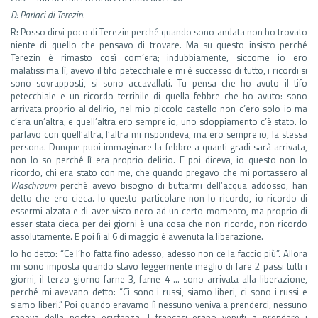
D: Parlaci di Terezin.
R: Posso dirvi poco di Terezin perché quando sono andata non ho trovato
niente di quello che pensavo di trovare. Ma su questo insisto perché
Terezin è rimasto così com’era; indubbiamente, siccome io ero
malatissima lì, avevo il tifo petecchiale e mi è successo di tutto, i ricordi si
sono sovrapposti, si sono accavallati. Tu pensa che ho avuto il tifo
petecchiale e un ricordo terribile di quella febbre che ho avuto: sono
arrivata proprio al delirio, nel mio piccolo castello non c’ero solo io ma
c’era un’altra, e quell’altra ero sempre io, uno sdoppiamento c’è stato. Io
parlavo con quell’altra, l’altra mi rispondeva, ma ero sempre io, la stessa
persona. Dunque puoi immaginare la febbre a quanti gradi sarà arrivata,
non lo so perché lì era proprio delirio. E poi diceva, io questo non lo
ricordo, chi era stato con me, che quando pregavo che mi portassero al
Waschraum
perché avevo bisogno di buttarmi dell’acqua addosso, han
detto che ero cieca. Io questo particolare non lo ricordo, io ricordo di
essermi alzata e di aver visto nero ad un certo momento, ma proprio di
esser stata cieca per dei giorni è una cosa che non ricordo, non ricordo
assolutamente. E poi lì al 6 di maggio è avvenuta la liberazione.
Io ho detto: “Ce l’ho fatta fino adesso, adesso non ce la faccio più”. Allora
mi sono imposta quando stavo leggermente meglio di fare 2 passi tutti i
giorni, il terzo giorno farne 3, farne 4 … sono arrivata alla liberazione,
perché mi avevano detto: “Ci sono i russi, siamo liberi, ci sono i russi e
siamo liberi.” Poi quando eravamo lì nessuno veniva a prenderci, nessuno
sapeva della nostra esistenza. I francesi erano venuti a prendere i