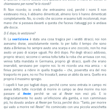
chiamavano per nome? te lo ricordi?
R: Non ricordo; io credo che entrassimo così, perché i nomi lì non
esistevano mica, li abbiamo dimenticati, almeno loro li hanno dimenticati
completamente. No, io credo che siccome eravamo tutti incolonnati, man
mano che si passava davanti a questa che faceva i tatuaggi poi si andava
alle docce.
D:
E dopo, la vestizione?
R: La
vestizione
è stata una cosa tragica per i vestiti stracci; noi non
avevamo divise, assolutamente niente. Io per tutto il tempo che sono
stata a Birkenau ho sempre avuto una scarpa e uno zoccolo, non ho mai
avuto un paio di scarpe uguali. Poi dirò dopo. Poi degli stracci addosso,
proprio stracci; siccome ci veniva tolta tutta la roba che arrivava con noi,
veniva tutta mandata in Germania, proprio gli stracci, quelli che erano
inservibili, servivano per coprire noi. Io mi ricordo una mia amica – si
finiva persino a ridere in quella tragedia – che, poveretta era del mio
trasporto mi pare, no no l’ho trovata lì, aveva un abito da sera. Quello era
proprio il massimo spregio.
I capelli li han poi tagliati dopo, perché come sono entrata in campo mi
aveva detto tutte: ricordati di morire in campo se devi morire ma non
passare al
Revier
, perché se vai al
Revier
non esci più. E io
disgraziatamente ho avuto un’infezione alla gamba, e non camminavo
più, ho dovuto andare al
Revier
per forza, perché dico: “Tanto, per morire
qui vado a morire nel
Revier
.” Ho cominciato con una piccola vescichetta