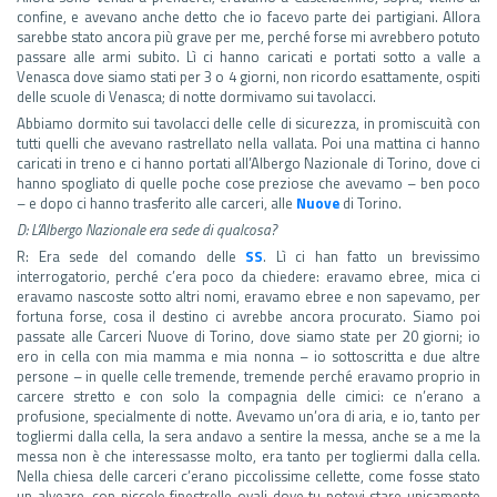
confine, e avevano anche detto che io facevo parte dei partigiani. Allora
sarebbe stato ancora più grave per me, perché forse mi avrebbero potuto
passare alle armi subito. Lì ci hanno caricati e portati sotto a valle a
Venasca dove siamo stati per 3 o 4 giorni, non ricordo esattamente, ospiti
delle scuole di Venasca; di notte dormivamo sui tavolacci.
Abbiamo dormito sui tavolacci delle celle di sicurezza, in promiscuità con
tutti quelli che avevano rastrellato nella vallata. Poi una mattina ci hanno
caricati in treno e ci hanno portati all’Albergo Nazionale di Torino, dove ci
hanno spogliato di quelle poche cose preziose che avevamo – ben poco
– e dopo ci hanno trasferito alle carceri, alle
Nuove
di Torino.
D: L’Albergo Nazionale era sede di qualcosa?
R: Era sede del comando delle
SS
. Lì ci han fatto un brevissimo
interrogatorio, perché c’era poco da chiedere: eravamo ebree, mica ci
eravamo nascoste sotto altri nomi, eravamo ebree e non sapevamo, per
fortuna forse, cosa il destino ci avrebbe ancora procurato. Siamo poi
passate alle Carceri Nuove di Torino, dove siamo state per 20 giorni; io
ero in cella con mia mamma e mia nonna – io sottoscritta e due altre
persone – in quelle celle tremende, tremende perché eravamo proprio in
carcere stretto e con solo la compagnia delle cimici: ce n’erano a
profusione, specialmente di notte. Avevamo un’ora di aria, e io, tanto per
togliermi dalla cella, la sera andavo a sentire la messa, anche se a me la
messa non è che interessasse molto, era tanto per togliermi dalla cella.
Nella chiesa delle carceri c’erano piccolissime cellette, come fosse stato
un alveare, con piccole finestrelle ovali dove tu potevi stare unicamente