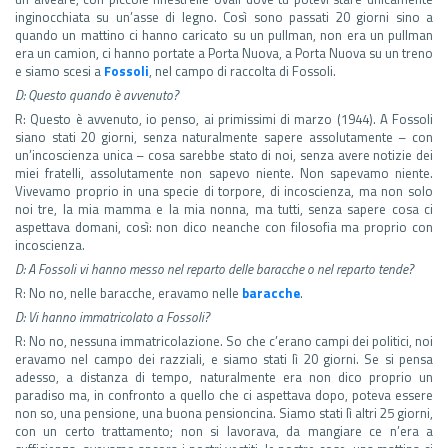
inginocchiata su un’asse di legno. Così sono passati 20 giorni sino a
quando un mattino ci hanno caricato su un pullman, non era un pullman
era un camion, ci hanno portate a Porta Nuova, a Porta Nuova su un treno
e siamo scesi a
Fossoli
, nel campo di raccolta di Fossoli.
D: Questo quando è avvenuto?
R: Questo è avvenuto, io penso, ai primissimi di marzo (1944). A Fossoli
siano stati 20 giorni, senza naturalmente sapere assolutamente – con
un’incoscienza unica – cosa sarebbe stato di noi, senza avere notizie dei
miei fratelli, assolutamente non sapevo niente. Non sapevamo niente.
Vivevamo proprio in una specie di torpore, di incoscienza, ma non solo
noi tre, la mia mamma e la mia nonna, ma tutti, senza sapere cosa ci
aspettava domani, così: non dico neanche con filosofia ma proprio con
incoscienza.
D: A Fossoli vi hanno messo nel reparto delle baracche o nel reparto tende?
R: No no, nelle baracche, eravamo nelle
baracche
.
D: Vi hanno immatricolato a Fossoli?
R: No no, nessuna immatricolazione. So che c’erano campi dei politici, noi
eravamo nel campo dei razziali, e siamo stati lì 20 giorni. Se si pensa
adesso, a distanza di tempo, naturalmente era non dico proprio un
paradiso ma, in confronto a quello che ci aspettava dopo, poteva essere
non so, una pensione, una buona pensioncina. Siamo stati lì altri 25 giorni,
con un certo trattamento; non si lavorava, da mangiare ce n’era a