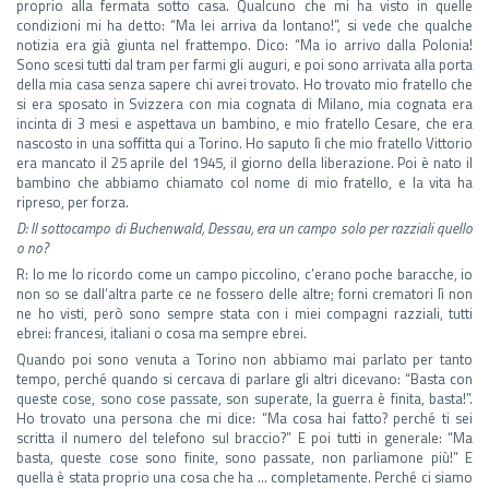
proprio alla fermata sotto casa. Qualcuno che mi ha visto in quelle
condizioni mi ha detto: “Ma lei arriva da lontano!”, si vede che qualche
notizia era già giunta nel frattempo. Dico: “Ma io arrivo dalla Polonia!
Sono scesi tutti dal tram per farmi gli auguri, e poi sono arrivata alla porta
della mia casa senza sapere chi avrei trovato. Ho trovato mio fratello che
si era sposato in Svizzera con mia cognata di Milano, mia cognata era
incinta di 3 mesi e aspettava un bambino, e mio fratello Cesare, che era
nascosto in una soffitta qui a Torino. Ho saputo lì che mio fratello Vittorio
era mancato il 25 aprile del 1945, il giorno della liberazione. Poi è nato il
bambino che abbiamo chiamato col nome di mio fratello, e la vita ha
ripreso, per forza.
D: Il sottocampo di Buchenwald, Dessau, era un campo solo per razziali quello
o no?
R: Io me lo ricordo come un campo piccolino, c’erano poche baracche, io
non so se dall’altra parte ce ne fossero delle altre; forni crematori lì non
ne ho visti, però sono sempre stata con i miei compagni razziali, tutti
ebrei: francesi, italiani o cosa ma sempre ebrei.
Quando poi sono venuta a Torino non abbiamo mai parlato per tanto
tempo, perché quando si cercava di parlare gli altri dicevano: “Basta con
queste cose, sono cose passate, son superate, la guerra è finita, basta!”.
Ho trovato una persona che mi dice: “Ma cosa hai fatto? perché ti sei
scritta il numero del telefono sul braccio?” E poi tutti in generale: “Ma
basta, queste cose sono finite, sono passate, non parliamone più!” E
quella è stata proprio una cosa che ha … completamente. Perché ci siamo