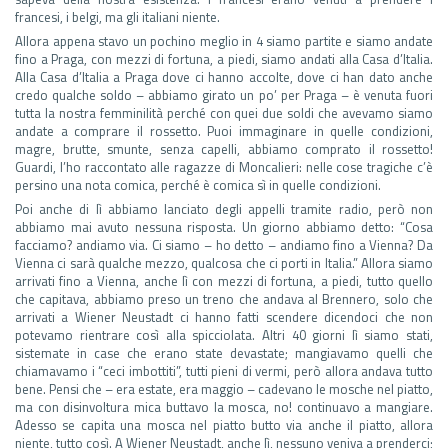
francesi, i belgi, ma gli italiani niente.
Allora appena stavo un pochino meglio in 4 siamo partite e siamo andate
fino a Praga, con mezzi di fortuna, a piedi, siamo andati alla Casa d’Italia.
Alla Casa d’Italia a Praga dove ci hanno accolte, dove ci han dato anche
credo qualche soldo – abbiamo girato un po’ per Praga – è venuta fuori
tutta la nostra femminilità perché con quei due soldi che avevamo siamo
andate a comprare il rossetto. Puoi immaginare in quelle condizioni,
magre, brutte, smunte, senza capelli, abbiamo comprato il rossetto!
Guardi, l’ho raccontato alle ragazze di Moncalieri: nelle cose tragiche c’è
persino una nota comica, perché è comica sì in quelle condizioni.
Poi anche di lì abbiamo lanciato degli appelli tramite radio, però non
abbiamo mai avuto nessuna risposta. Un giorno abbiamo detto: “Cosa
facciamo? andiamo via. Ci siamo – ho detto – andiamo fino a Vienna? Da
Vienna ci sarà qualche mezzo, qualcosa che ci porti in Italia.” Allora siamo
arrivati fino a Vienna, anche lì con mezzi di fortuna, a piedi, tutto quello
che capitava, abbiamo preso un treno che andava al Brennero, solo che
arrivati a Wiener Neustadt ci hanno fatti scendere dicendoci che non
potevamo rientrare così alla spicciolata. Altri 40 giorni lì siamo stati,
sistemate in case che erano state devastate; mangiavamo quelli che
chiamavamo i “ceci imbottiti”, tutti pieni di vermi, però allora andava tutto
bene. Pensi che – era estate, era maggio – cadevano le mosche nel piatto,
ma con disinvoltura mica buttavo la mosca, no! continuavo a mangiare.
Adesso se capita una mosca nel piatto butto via anche il piatto, allora
niente, tutto così. A Wiener Neustadt, anche lì, nessuno veniva a prenderci;