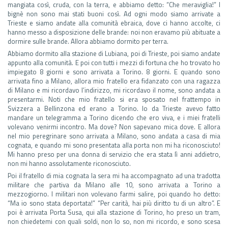
mangiata così, cruda, con la terra, e abbiamo detto: “Che meraviglia!” I
bignè non sono mai stati buoni così. Ad ogni modo siamo arrivate a
Trieste e siamo andate alla comunità ebraica, dove ci hanno accolte, ci
hanno messo a disposizione delle brande: noi non eravamo più abituate a
dormire sulle brande. Allora abbiamo dormito per terra.
Abbiamo dormito alla stazione di Lubiana, poi di Trieste, poi siamo andate
appunto alla comunità. E poi con tutti i mezzi di fortuna che ho trovato ho
impiegato 8 giorni e sono arrivata a Torino. 8 giorni. E quando sono
arrivata fino a Milano, allora mio fratello era fidanzato con una ragazza
di Milano e mi ricordavo l’indirizzo, mi ricordavo il nome, sono andata a
presentarmi. Noti che mio fratello si era sposato nel frattempo in
Svizzera a Bellinzona ed erano a Torino. Io da Trieste avevo fatto
mandare un telegramma a Torino dicendo che ero viva, e i miei fratelli
volevano venirmi incontro. Ma dove? Non sapevano mica dove. E allora
nel mio peregrinare sono arrivata a Milano, sono andata a casa di mia
cognata, e quando mi sono presentata alla porta non mi ha riconosciuto!
Mi hanno preso per una donna di servizio che era stata lì anni addietro,
non mi hanno assolutamente riconosciuto.
Poi il fratello di mia cognata la sera mi ha accompagnato ad una tradotta
militare che partiva da Milano alle 10, sono arrivata a Torino a
mezzogiorno. I militari non volevano farmi salire, poi quando ho detto:
“Ma io sono stata deportata!” “Per carità, hai più diritto tu di un altro”. E
poi è arrivata Porta Susa, qui alla stazione di Torino, ho preso un tram,
non chiedetemi con quali soldi, non lo so, non mi ricordo, e sono scesa