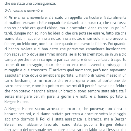
che sia stata una conseguenza.
D:
Arriviamo a novembre.
R: Arriviamo a novembre: c’è stato un appello particolare. Naturalmente
al mattino eravamo tutte inquadrate davanti alla baracca, che ora fosse
non so perché era quasi chiaro, ma a novembre viene chiaro un po’ più
tardi, dunque non so, non ho idea di che ora potesse essere; fatto sta che
siamo stati in appello fino a notte, fino a notte. E non solo, ma io avevo la
febbre, un febbrone, non ti so dire quanto ma avevo la febbre. Poi quando
ci hanno avviate e ci han detto che potevamo camminare incolonnate,
non sapevamo dove saremmo andate, se ai forni crematori, se in un altro
campo, perché noi in campo si parlava sempre di un eventuale trasporto
come di un miraggio, dato che non era mai avvenuto, miraggio, il
miraggio è quel trasporto. E’ arrivato quel momento, però non sapevamo
assolutamente dove ci avrebbero portate. Ci hanno di nuovo messo in un
carro bestiame, io mi ricordo che ero proprio vicino al portellone del
carro bestiame, e non ho potuto muovermi di lì perché avevo una febbre
che non potevo neanche alzare un braccio, sono sempre stata sdraiata lì
senza mangiare per, mi pare, 3 giorni e 4 notti, e ci hanno portato a
Bergen Belsen.
A Bergen Belsen siamo arrivati, mi ricordo, che pioveva; non c’era la
baracca per noi, e ci siamo buttate per terra a dormire sotto la pioggia,
abbiamo dormito lì. Poi ci è stata assegnata la baracca, ma a Bergen
Belsen non abbiamo lavorato, sono stata poco a Bergen Belsen.
Cercavano del personale per andare a lavorare in fabbrica a Dessau, che