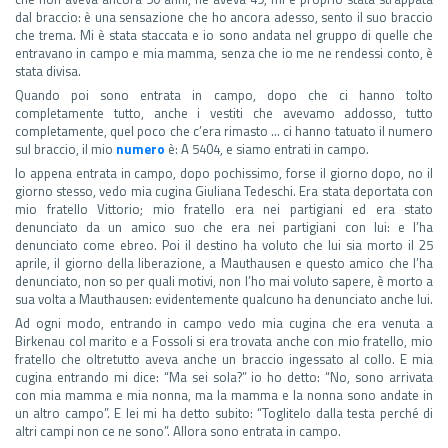
dal braccio: è una sensazione che ho ancora adesso, sento il suo braccio
che trema. Mi è stata staccata e io sono andata nel gruppo di quelle che
entravano in campo e mia mamma, senza che io me ne rendessi conto, è
stata divisa.
Quando poi sono entrata in campo, dopo che ci hanno tolto
completamente tutto, anche i vestiti che avevamo addosso, tutto
completamente, quel poco che c’era rimasto … ci hanno tatuato il numero
sul braccio, il mio
numero
è: A 5404, e siamo entrati in campo.
Io appena entrata in campo, dopo pochissimo, forse il giorno dopo, no il
giorno stesso, vedo mia cugina Giuliana Tedeschi. Era stata deportata con
mio fratello Vittorio; mio fratello era nei partigiani ed era stato
denunciato da un amico suo che era nei partigiani con lui: e l’ha
denunciato come ebreo. Poi il destino ha voluto che lui sia morto il 25
aprile, il giorno della liberazione, a Mauthausen e questo amico che l’ha
denunciato, non so per quali motivi, non l’ho mai voluto sapere, è morto a
sua volta a Mauthausen: evidentemente qualcuno ha denunciato anche lui.
Ad ogni modo, entrando in campo vedo mia cugina che era venuta a
Birkenau col marito e a Fossoli si era trovata anche con mio fratello, mio
fratello che oltretutto aveva anche un braccio ingessato al collo. E mia
cugina entrando mi dice: “Ma sei sola?” io ho detto: “No, sono arrivata
con mia mamma e mia nonna, ma la mamma e la nonna sono andate in
un altro campo”. E lei mi ha detto subito: “Toglitelo dalla testa perché di
altri campi non ce ne sono”. Allora sono entrata in campo.