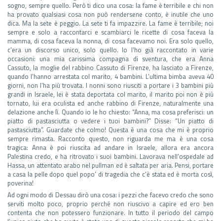
sogno, sempre quello. Però ti dico una cosa: la fame è terribile e chi non
ha provato qualsiasi cosa non può rendersene conto, è inutile che uno
dica. Ma la sete è peggio. La sete ti fa impazzire. La fame è terribile; noi
sempre e solo a raccontarci e scambiarci le ricette di cosa faceva la
mamma, di cosa faceva la nonna, di cosa facevamo noi. Era solo quello,
c’era un discorso unico, solo quello. Io l’ho già raccontato in varie
occasioni: una mia carissima compagna di sventura, che era Anna
Cassuto, la moglie del rabbino Cassuto di Firenze, ha lasciato a Firenze,
quando l’hanno arrestata col marito, 4 bambini. L’ultima bimba aveva 40
giorni, non l’ha più trovata. I nonni sono riusciti a portare i 3 bambini più
grandi in Israele, lei è stata deportata col marito, il marito poi non è più
tornato, lui era oculista ed anche rabbino di Firenze, naturalmente una
delazione anche lì. Quando io le ho chiesto: “Anna, ma cosa preferisci: un
piatto di pastasciutta o vedere i tuoi bambini?” Disse: “Un piatto di
pastasciutta”. Guardate che colmo! Questa è una cosa che mi è proprio
sempre rimasta. Racconto questo, non riguarda me ma è una cosa
tragica: Anna è poi riuscita ad andare in Israele, allora era ancora
Palestina credo, e ha ritrovato i suoi bambini. Lavorava nell’ospedale ad
Hassa, un attentato arabo nel pullman ed è saltata per aria. Pensi, portare
a casa la pelle dopo quel popo’ di tragedia che c’è stata ed è morta così,
poverina!
Ad ogni modo di Dessau dirò una cosa: i pezzi che facevo credo che sono
serviti molto poco, proprio perché non riuscivo a capire ed ero ben
contenta che non potessero funzionare. In tutto il periodo del campo