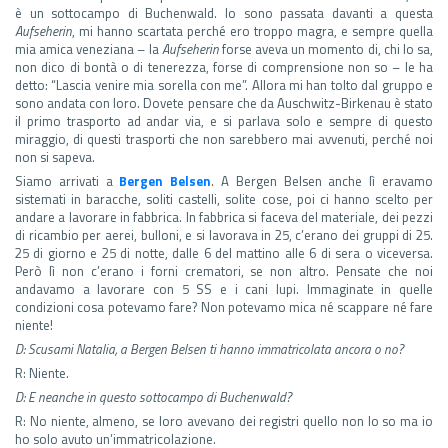
è un sottocampo di Buchenwald. Io sono passata davanti a questa
Aufseherin
, mi hanno scartata perché ero troppo magra, e sempre quella
mia amica veneziana – la
Aufseherin
forse aveva un momento di, chi lo sa,
non dico di bontà o di tenerezza, forse di comprensione non so – le ha
detto: “Lascia venire mia sorella con me”. Allora mi han tolto dal gruppo e
sono andata con loro. Dovete pensare che da Auschwitz-Birkenau è stato
il primo trasporto ad andar via, e si parlava solo e sempre di questo
miraggio, di questi trasporti che non sarebbero mai avvenuti, perché noi
non si sapeva.
Siamo arrivati a
Bergen Belsen
. A Bergen Belsen anche lì eravamo
sistemati in baracche, soliti castelli, solite cose, poi ci hanno scelto per
andare a lavorare in fabbrica. In fabbrica si faceva del materiale, dei pezzi
di ricambio per aerei, bulloni, e si lavorava in 25, c’erano dei gruppi di 25.
25 di giorno e 25 di notte, dalle 6 del mattino alle 6 di sera o viceversa.
Però lì non c’erano i forni crematori, se non altro. Pensate che noi
andavamo a lavorare con 5 SS e i cani lupi. Immaginate in quelle
condizioni cosa potevamo fare? Non potevamo mica né scappare né fare
niente!
D: Scusami Natalia, a Bergen Belsen ti hanno immatricolata ancora o no?
R: Niente.
D: E neanche in questo sottocampo di Buchenwald?
R: No niente, almeno, se loro avevano dei registri quello non lo so ma io
ho solo avuto un’immatricolazione.