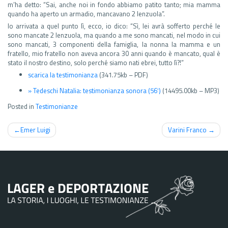
m’ha detto: “Sai, anche noi in fondo abbiamo patito tanto; mia mamma
quando ha aperto un armadio, mancavano 2 lenzuola”.
Io arrivata a quel punto lì, ecco, io dico: “Sì, lei avrà sofferto perché le
sono mancate 2 lenzuola, ma quando a me sono mancati, nel modo in cui
sono mancati, 3 componenti della famiglia, la nonna la mamma e un
fratello, mio fratello non aveva ancora 30 anni quando è mancato, qual è
stato il nostro destino, solo perché siamo nati ebrei, tutto lì?!”
scarica la testimonianza
(341.75kb – PDF)
» Tedeschi Natalia: testimonianza sonora (56′)
(14495.00kb – MP3)
Posted in
Testimonianze
Navigazione
Emer Luigi
Varini Franco
articoli