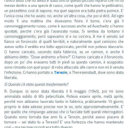
l’unico aiuto che ho avuto è stato uno di questo piccolo reparto che mi ha
messo dentro a una specie di casco, come quelli che hanno le pettinatrici,
un pezzettino così di sapone, ma quel sapone era tutta pietra pomice. E’
l’unica cosa che ho avuto; no, anche un’altra cosa, che poi vi dirò. Ad ogni
modo lì una mattina che dovevamo finire il turno, c’era già il
cannoneggiamento russo, come è successo anche ad Auschwitz ci hanno
spostati, perché c’era già l’avanzata russa. Si sentiva da lontano il
cannoneggiamento, però sapevamo sì e no cos’era. A me è venuto sul
fianco un foruncolo di quelli terribili, e naturalmente quel camicino che
avevo sotto il vestito era tutto appiccicato, perché non potevo staccarlo.
Ci hanno caricato, uscendo dalla fabbrica, su un camion, e anche lì
abbiamo detto: “Dove andremo a finire?” Ci hanno caricato e il foruncolo,
dopo un po’ che eravamo tutti in piedi su questo camion, è scoppiato:
sono rimasta con quel popo’ di roba attaccata alle carni e non mi è venuta
l’infezione. Ci hanno portato a
Terezin
, a Theresienstadt, dove sono stata
liberata.
D: Quando c’è stato questo trasferimento?
R: Dunque: io sono stata liberata il 6 maggio (1945), poi mi sono
ammalata subito di tifo petecchiale. Poteva essere aprile, metà aprile,
perché non abbiamo lavorato tanto in fabbrica, praticamente 15 giorni;
proprio le date adesso precise non le so, solo approssimativamente. E’
per quello che rimpiango adesso che ci facciate tutti questi interrogatori.
Quando sono tornata due anni fa a Terezin, perché avevo piacere di
tornare – sei stato tu a Terezin? E’ una fortezza che hanno mantenuto
così – ma nei miei ricordi era tutto diverso.