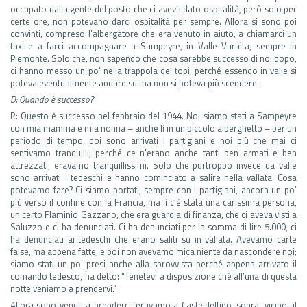
occupato dalla gente del posto che ci aveva dato ospitalità, però solo per
certe ore, non potevano darci ospitalità per sempre. Allora si sono poi
convinti, compreso l’albergatore che era venuto in aiuto, a chiamarci un
taxi e a farci accompagnare a Sampeyre, in Valle Varaita, sempre in
Piemonte. Solo che, non sapendo che cosa sarebbe successo di noi dopo,
ci hanno messo un po’ nella trappola dei topi, perché essendo in valle si
poteva eventualmente andare su ma non si poteva più scendere.
D: Quando è successo?
R: Questo è successo nel febbraio del 1944. Noi siamo stati a Sampeyre
con mia mamma e mia nonna – anche lì in un piccolo alberghetto – per un
periodo di tempo, poi sono arrivati i partigiani e noi più che mai ci
sentivamo tranquilli, perché ce n’erano anche tanti ben armati e ben
attrezzati; eravamo tranquillissimi. Solo che purtroppo invece da valle
sono arrivati i tedeschi e hanno cominciato a salire nella vallata. Cosa
potevamo fare? Ci siamo portati, sempre con i partigiani, ancora un po’
più verso il confine con la Francia, ma lì c’è stata una carissima persona,
un certo Flaminio Gazzano, che era guardia di finanza, che ci aveva visti a
Saluzzo e ci ha denunciati. Ci ha denunciati per la somma di lire 5.000, ci
ha denunciati ai tedeschi che erano saliti su in vallata. Avevamo carte
false, ma appena fatte, e poi non avevamo mica niente da nascondere noi;
siamo stati un po’ presi anche alla sprovvista perché appena arrivato il
comando tedesco, ha detto: “Tenetevi a disposizione ché all’una di questa
notte veniamo a prendervi.”
Allora sono venuti a prenderci; eravamo a Casteldelfino, sopra, vicino al