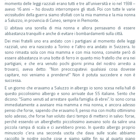
momento delle leggi razziali erano tutti e tre all’università e io nel 1938 –
avevo 16 anni – ho dovuto interrompere gli studi. Poi con tutte le varie
vicissitudini della guerra siamo sfollati con la mia mamma e la mia nonna
a Saluzzo, in provincia di Cuneo, sempre in Piemonte.
Lì abitava una sorella di mia nonna e allora pensavamo di essere
abbastanza tranquilli e anche di evitare i bombardamenti sulla città.
Dei miei fratelli uno era andato con i partigiani al momento delle leggi
razziali, uno era nascosto a Torino e l’altro era andato in Svizzera. Io
sono rimasta sola con mia mamma e con mia nonna, convinte però di
essere abbastanza in una botte di ferro in quanto mio fratello che era nei
partigiani, e che era venuto pochi giorni prima del nostro arresto a
trovarci, aveva detto: “Non preoccupatevi: qualsiasi cosa dovesse
capitare, noi veniamo a prendervi!” Non è potuta succedere e non è
successa.
E un giorno che eravamo a Saluzzo in albergo io sono scesa nella hall di
questo piccolissimo albergo e sono arrivate due SS italiane. Sento che
dicono: “Siamo venuti ad arrestare quella famiglia di ebrei”. Io sono corsa
immediatamente a avvisare mia mamma e mia nonna, e ancora adesso
penso che forse, sapendo che eravamo lì, penso ma con molto ottimismo
solo adesso, che forse han voluto darci tempo di metterci in salvo: forse,
perché essendo un alberghetto piccolissimo avevano solo da salire una
piccola rampa di scala e ci avrebbero preso. In questo albergo proprio
minuscolo c’era una seconda uscita che dava sulle scale: abbiamo
raccolto le nostre poche cose e siamo salite fin su al quarto piano