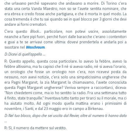
che urlavano perché sapevano che andavano a morire. Di Torino c’era
stata una certa Vanda Maestro, non so se l’avete sentita nominare, che
era ebrea e credo fosse anche partigiana, e che è morta in quel modo. La
cosa tremenda è che tu sai quando sei in quel blocco per 3 giorni che devi
andare ai forni crematori.
C’era questo
Block
… particolare, non potevi uscire, assolutamente
neanche a fare pipì fuori, perché fuori dalle baracche c’erano i contenitori
e guai a te se arrivavi come ultima: dovevi prendertela e andarla poi a
svuotare nel
Waschraum
.
D:
Dicevi di quell’appello …
R: Questo appello, questa cosa particolare. Io avevo la febbre, avevo la
febbre altissima, ma tu capisci che lì né si aveva radio, né si aveva l’orario,
un orologio che fosse un orologio non c’era, non ricevevi posta da
nessuno, non avevi notizie, c’era solo una simpaticissima ungherese che
era Pagni Margaret, la zia Margaret la chiamavamo, l’avete conosciuta
questa Pagni Margaret ungherese? Veniva sempre a raccontarci, diceva:
“Non chiedetemi come, ma io ho sentito la radio. Fra una settimana tutto
è finito, state tranquille.” Inventava tutto tanto per tirarci su il morale, ma ci
ha aiutato molto. Ad ogni modo quella mattina erano i primissimi di
novembre, i Santi, e dal 23 maggio ero in campo a Birkenau.
D:
Nel tuo blocco, dopo che sei uscita dal Revier, oltre al numero ti hanno dato
…
R: Sì, il numero da mettere sul vestito.