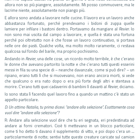
allora non so più piangere, assolutamente. Mi posso commuovere, ma le
lacrime niente, assolutamente non piango più.
E allora sono andata a lavorare nelle cucine. Il lavoro era un lavoro anche
abbastanza fortunato, perché prendevamo i bidoni di zuppa quelle
lamiere per infilare i bastoni dentro. Portavamo da mangiare al
Revier
. Io
non sono mai uscita dal campo a lavorare, e quella è stata una fortuna
perché poi oltretutto non è che fosse un lavoro continuativo, si portava
nelle ore dei pasti. Qualche volta, ma molto molto raramente, ci restava
qualcosa sul fondo del barile, ma proprio pochissimo.
Andando in
Revier
, una delle cose, un ricordo molto terribile, è che c’erano
le donne che avevano partorito la notte e che c’erano tutti questi esserini
messi in fila su una specie di – neanche davanzale, come si può dire? – un
ripiano, erano tutti lì che si muovevano, non erano ancora morti, si vede
che qualcuno o era nato dopo o era più forte degli altri e stentava a
morire. C’erano tutti quei cadaverini di bambini lì davanti al
Revier
, diciamo.
Io sono stata lì facendo quel lavoro fino a quando un mattino c’è stato un
appello particolare.
D:
Un attimo Natalia, tu prima dicevi: “andare alla selezione”. Esattamente cosa
vuol dire “andare alla selezione”?
R: Andare alla selezione vuol dire che tu eri segnata, eri predestinata ad
andare ai forni crematori. Cioè ti mettevano in un blocco particolare,
come ti ho detto ti davano il supplemento di vitto, e poi dopo c’era un …
particolarmente di notte; sentivi tutte queste creature caricate sul camion