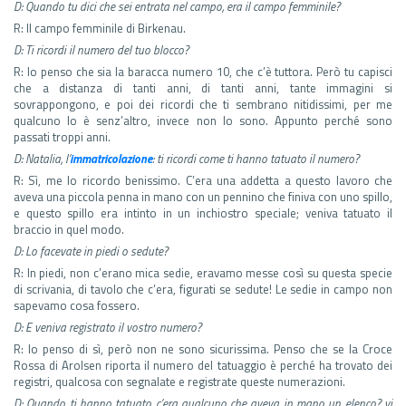
D: Quando tu dici che sei entrata nel campo, era il campo femminile?
R: Il campo femminile di Birkenau.
D: Ti ricordi il numero del tuo blocco?
R: Io penso che sia la baracca numero 10, che c’è tuttora. Però tu capisci
che a distanza di tanti anni, di tanti anni, tante immagini si
sovrappongono, e poi dei ricordi che ti sembrano nitidissimi, per me
qualcuno lo è senz’altro, invece non lo sono. Appunto perché sono
passati troppi anni.
D: Natalia, l’
immatricolazione
: ti ricordi come ti hanno tatuato il numero?
R: Sì, me lo ricordo benissimo. C’era una addetta a questo lavoro che
aveva una piccola penna in mano con un pennino che finiva con uno spillo,
e questo spillo era intinto in un inchiostro speciale; veniva tatuato il
braccio in quel modo.
D: Lo facevate in piedi o sedute?
R: In piedi, non c’erano mica sedie, eravamo messe così su questa specie
di scrivania, di tavolo che c’era, figurati se sedute! Le sedie in campo non
sapevamo cosa fossero.
D: E veniva registrato il vostro numero?
R: Io penso di sì, però non ne sono sicurissima. Penso che se la Croce
Rossa di Arolsen riporta il numero del tatuaggio è perché ha trovato dei
registri, qualcosa con segnalate e registrate queste numerazioni.
D: Quando ti hanno tatuato c’era qualcuno che aveva in mano un elenco? vi