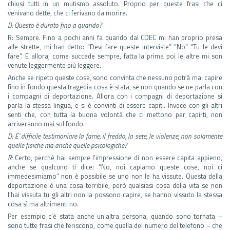
chiusi tutti in un mutismo assoluto. Proprio per queste frasi che ci
venivano dette, che ci ferivano da morire.
D: Questo è durato fino a quando?
R: Sempre. Fino a pochi anni fa quando dal CDEC mi han proprio presa
alle strette, mi han detto: “Devi fare queste interviste” “No” “Tu le devi
fare”. E allora, come succede sempre, fatta la prima poi le altre mi son
venute leggermente più leggere.
Anche se ripeto queste cose, sono convinta che nessuno potrà mai capire
fino in fondo questa tragedia cosa è stata, se non quando se ne parla con
i compagni di deportazione. Allora con i compagni di deportazione si
parla la stessa lingua, e si è convinti di essere capiti. Invece con gli altri
senti che, con tutta la buona volontà che ci mettono per capirti, non
arriveranno mai sul fondo.
D: E’ difficile testimoniare la fame, il freddo, la sete, le violenze, non solamente
quelle fisiche ma anche quelle psicologiche?
R:
Certo, perché hai sempre l’impressione di non essere capita appieno,
anche se qualcuno ti dice: “No, noi capiamo queste cose, noi ci
immedesimiamo” non è possibile se uno non le ha vissute. Questa della
deportazione è una cosa terribile, però qualsiasi cosa della vita se non
l’hai vissuta tu gli altri non la possono capire, se hanno vissuto la stessa
cosa sì ma altrimenti no.
Per esempio c’è stata anche un’altra persona, quando sono tornata –
sono tutte frasi che feriscono, come quella del numero del telefono – che