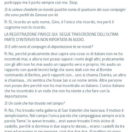
purtroppo me li porto sempre con me. Stop.
D: Io volevo chiederle se ricorda qualche nome di qualcuno dei suoi compagni
che sono partiti da Genova con lei.
R: Sì, ricordo un solo nome, Gino, è l’unico che ricordo, ma però il
cognome non lo ricordo.
LA REGISTRAZIONE FINISCE QUI. SEGUE TRASCRIZIONE DELL’ULTIMA
PARTE D’INTERVISTA NON RIPORTATA IN AUDIO.
D: E altri nomi di compagni di deportazione te ne ricordi?
R: No, perché praticamente devi capire una cosa: io di italiani non ne ho
incontrati mai, e allora non posso sapere i nomi degli altri; praticamente
con gli altri non ho mai avuto un rapporto vero e proprio. Ho avuto un
rapporto con questi tecnici belgi che sono stati con me al Bombe
commando di Berlino, però rapporti con… uno si chiama Charles, un altro
si chiamava… mi sembra che fosse Jan o un nome simile. Altre persone
non posso dire perché non ho mai incontrato un italiano. L’unico italiano
che ho incontrato è un civile che non ha niente a che fare con la
deportazione.
D: Un civile che hai trovato nel campo?
R: No, l’ho trovato nella galleria di San Valentin che lavorava. Il motivo è
semplicissimo. Nel campo l’unica parola che campeggiava sempre era la
parola ‘fame’. Io avevo trovato… anzi avevo trovato il mio vicino di
castello, perché si dormiva in due sopra lo stesso… erano i castelli da tre
piani ed eravamo in sei persone, cioè due due due. Al mattino mi sono