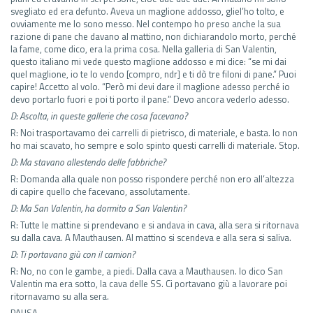
svegliato ed era defunto. Aveva un maglione addosso, gliel’ho tolto, e
ovviamente me lo sono messo. Nel contempo ho preso anche la sua
razione di pane che davano al mattino, non dichiarandolo morto, perché
la fame, come dico, era la prima cosa. Nella galleria di San Valentin,
questo italiano mi vede questo maglione addosso e mi dice: “se mi dai
quel maglione, io te lo vendo [compro, ndr] e ti dò tre filoni di pane.” Puoi
capire! Accetto al volo. “Però mi devi dare il maglione adesso perché io
devo portarlo fuori e poi ti porto il pane.” Devo ancora vederlo adesso.
D: Ascolta, in queste gallerie che cosa facevano?
R: Noi trasportavamo dei carrelli di pietrisco, di materiale, e basta. Io non
ho mai scavato, ho sempre e solo spinto questi carrelli di materiale. Stop.
D: Ma stavano allestendo delle fabbriche?
R: Domanda alla quale non posso rispondere perché non ero all’altezza
di capire quello che facevano, assolutamente.
D: Ma San Valentin, ha dormito a San Valentin?
R: Tutte le mattine si prendevano e si andava in cava, alla sera si ritornava
su dalla cava. A Mauthausen. Al mattino si scendeva e alla sera si saliva.
D: Ti portavano giù con il camion?
R: No, no con le gambe, a piedi. Dalla cava a Mauthausen. Io dico San
Valentin ma era sotto, la cava delle SS. Ci portavano giù a lavorare poi
ritornavamo su alla sera.
PAUSA