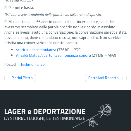
D: Per voi e basta?
R: Per noi e basta.
D: E non avete scambiato delle parole, voi all’interno di questo.
R: Ma a distanza di 56 anni io quando dico, sinceramente, se anche
avessimo scambiato delle parole proprio non le ricordo in assoluto.
Anche se avessi avuto una conversazione, la conversazione sarebbe stata
dove andiamo, dove ci mandano o cosa, non saprei altro. Non sarebbe
esistita una conversazione in questo campo.
scarica la testimonianza
(326 KB – PDF)
Ansaldi Mattia Alberto: testimonianza sonora
(21 MB – MP3)
Posted in
Testimonianze
Navigazione
Pierini Pietro
Castellani Roberto
articoli