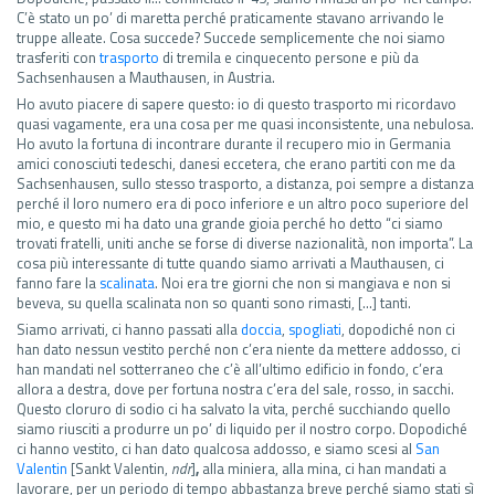
C’è stato un po’ di maretta perché praticamente stavano arrivando le
truppe alleate. Cosa succede? Succede semplicemente che noi siamo
trasferiti con
trasporto
di tremila e cinquecento persone e più da
Sachsenhausen a Mauthausen, in Austria.
Ho avuto piacere di sapere questo: io di questo trasporto mi ricordavo
quasi vagamente, era una cosa per me quasi inconsistente, una nebulosa.
Ho avuto la fortuna di incontrare durante il recupero mio in Germania
amici conosciuti tedeschi, danesi eccetera, che erano partiti con me da
Sachsenhausen, sullo stesso trasporto, a distanza, poi sempre a distanza
perché il loro numero era di poco inferiore e un altro poco superiore del
mio, e questo mi ha dato una grande gioia perché ho detto “ci siamo
trovati fratelli, uniti anche se forse di diverse nazionalità, non importa”. La
cosa più interessante di tutte quando siamo arrivati a Mauthausen, ci
fanno fare la
scalinata
. Noi era tre giorni che non si mangiava e non si
beveva, su quella scalinata non so quanti sono rimasti, […] tanti.
Siamo arrivati, ci hanno passati alla
doccia
,
spogliati
, dopodiché non ci
han dato nessun vestito perché non c’era niente da mettere addosso, ci
han mandati nel sotterraneo che c’è all’ultimo edificio in fondo, c’era
allora a destra, dove per fortuna nostra c’era del sale, rosso, in sacchi.
Questo cloruro di sodio ci ha salvato la vita, perché succhiando quello
siamo riusciti a produrre un po’ di liquido per il nostro corpo. Dopodiché
ci hanno vestito, ci han dato qualcosa addosso, e siamo scesi al
San
Valentin
[Sankt Valentin,
ndr
]
,
alla miniera, alla mina, ci han mandati a
lavorare, per un periodo di tempo abbastanza breve perché siamo stati sì