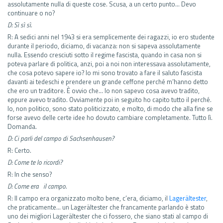
assolutamente nulla di queste cose. Scusa, a un certo punto… Devo
continuare o no?
D: Sì sì sì.
R: A sedici anni nel 1943 si era semplicemente dei ragazzi, io ero studente
durante il periodo, diciamo, di vacanza: non si sapeva assolutamente
nulla. Essendo cresciuti sotto il regime fascista, quando in casa non si
poteva parlare di politica, anzi, poi a noi non interessava assolutamente,
che cosa potevo sapere io? Io mi sono trovato a fare il saluto fascista
davanti ai tedeschi e prendere un grande ceffone perché m’hanno detto
che ero un traditore. È ovvio che… Io non sapevo cosa avevo tradito,
eppure avevo tradito. Ovviamente poi in seguito ho capito tutto il perché.
Io, non politico, sono stato politicizzato, e molto, di modo che alla fine se
forse avevo delle certe idee ho dovuto cambiare completamente. Tutto lì.
Domanda.
D: Ci parli del campo di Sachsenhausen?
R: Certo.
D: Come te lo ricordi?
R: In che senso?
D: Come era il campo.
R: Il campo era organizzato molto bene, c’era, diciamo, il
Lagerältester
,
che praticamente… un Lagerältester che francamente parlando è stato
uno dei migliori Lagerältester che ci fossero, che siano stati al campo di