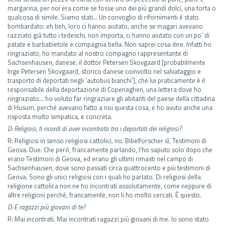
margarina, per noi era come se fosse uno dei più grandi dolci, una torta o
qualcosa di simile. Siamo stati… Un convoglio di rifornimenti è stato
bombardato: eh beh, loro ci hanno aiutato, anche se magari avevano
razziato già tutto i tedeschi, non importa, ci hanno aiutato con un po’ di
patate e barbabietole e compagnia bella. Non saprei cosa dire. Infatti ho
ringraziato, ho mandato al nostro compagno rappresentante di
Sachsenhausen, danese, il dottor Petersen Skovgaard [probabilmente
Inge Petersen Skovgaard, storico danese coinvolto nel salvataggio e
trasporto di deportati negli ‘autobus bianchi’], che lui praticamente è il
responsabile della deportazione di Copenaghen, una lettera dove ho
ringraziato… ho voluto far ringraziare gli abitanti del paese della cittadina
di Husum, perché avevano fatto a noi questa cosa, e ho avuto anche una
risposta molto simpatica, e concreta.
D: Religiosi, ti ricordi di aver incontrato tra i deportati dei religiosi?
R: Religiosi in senso religiosi cattolici, no. Bibelforscher sì, Testimoni di
Geova. Due. Che però, francamente parlando, l’ho saputo solo dopo che
erano Testimoni di Geova, ed erano gli ultimi rimasti nel campo di
Sachsenhausen, dove sono passati circa quattrocento e più testimoni di
Geova. Sono gli unici religiosi con i quali ho parlato. Di religiosi della
religione cattolica non ne ho incontrati assolutamente, come neppure di
altre religioni perché, francamente, non li ho molto cercati. È questo.
D: E ragazzi più giovani di te?
R: Mai incontrati. Mai incontrati ragazzi più giovani di me. Io sono stato