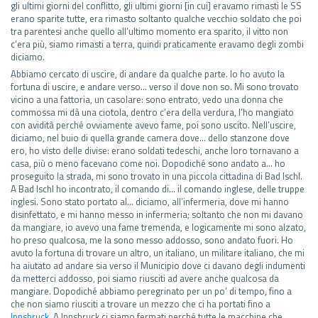
gli ultimi giorni del conflitto, gli ultimi giorni [in cui] eravamo rimasti le SS
erano sparite tutte, era rimasto soltanto qualche vecchio soldato che poi
tra parentesi anche quello all’ultimo momento era sparito, il vitto non
c’era più, siamo rimasti a terra, quindi praticamente eravamo degli zombi
diciamo.
Abbiamo cercato di uscire, di andare da qualche parte. Io ho avuto la
fortuna di uscire, e andare verso… verso il dove non so. Mi sono trovato
vicino a una fattoria, un casolare: sono entrato, vedo una donna che
commossa mi dà una ciotola, dentro c’era della verdura, l’ho mangiato
con avidità perché ovviamente avevo fame, poi sono uscito. Nell’uscire,
diciamo, nel buio di quella grande camera dove… dello stanzone dove
ero, ho visto delle divise: erano soldati tedeschi, anche loro tornavano a
casa, più o meno facevano come noi. Dopodiché sono andato a… ho
proseguito la strada, mi sono trovato in una piccola cittadina di Bad Ischl.
A Bad Ischl ho incontrato, il comando di… il comando inglese, delle truppe
inglesi. Sono stato portato al… diciamo, all’infermeria, dove mi hanno
disinfettato, e mi hanno messo in infermeria; soltanto che non mi davano
da mangiare, io avevo una fame tremenda, e logicamente mi sono alzato,
ho preso qualcosa, me la sono messo addosso, sono andato fuori. Ho
avuto la fortuna di trovare un altro, un italiano, un militare italiano, che mi
ha aiutato ad andare sia verso il Municipio dove ci davano degli indumenti
da metterci addosso, poi siamo riusciti ad avere anche qualcosa da
mangiare. Dopodiché abbiamo peregrinato per un po’ di tempo, fino a
che non siamo riusciti a trovare un mezzo che ci ha portati fino a
Innsbruck
. A Innsbruck ci siamo fermati perché tutte le macchine che