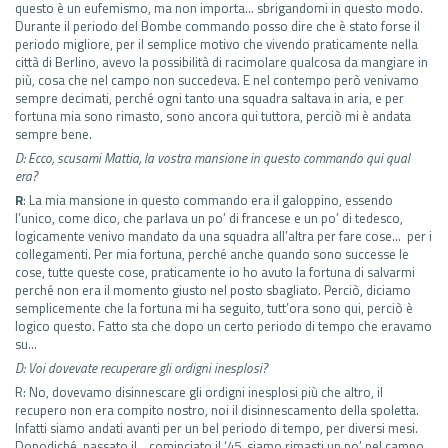
questo è un eufemismo, ma non importa… sbrigandomi in questo modo.
Durante il periodo del Bombe commando posso dire che è stato forse il
periodo migliore, per il semplice motivo che vivendo praticamente nella
città di Berlino, avevo la possibilità di racimolare qualcosa da mangiare in
più, cosa che nel campo non succedeva. E nel contempo però venivamo
sempre decimati, perché ogni tanto una squadra saltava in aria, e per
fortuna mia sono rimasto, sono ancora qui tuttora, perciò mi è andata
sempre bene.
D: Ecco, scusami Mattia, la vostra mansione in questo commando qui qual
era?
R
: La mia mansione in questo commando era il galoppino, essendo
l’unico, come dico, che parlava un po’ di francese e un po’ di tedesco,
logicamente venivo mandato da una squadra all’altra per fare cose… per i
collegamenti. Per mia fortuna, perché anche quando sono successe le
cose, tutte queste cose, praticamente io ho avuto la fortuna di salvarmi
perché non era il momento giusto nel posto sbagliato. Perciò, diciamo
semplicemente che la fortuna mi ha seguito, tutt’ora sono qui, perciò è
logico questo. Fatto sta che dopo un certo periodo di tempo che eravamo
su…
D: Voi dovevate recuperare gli ordigni inesplosi?
R: No, dovevamo disinnescare gli ordigni inesplosi più che altro, il
recupero non era compito nostro, noi il disinnescamento della spoletta.
Infatti siamo andati avanti per un bel periodo di tempo, per diversi mesi.
Dopodiché, passato il… cominciato il ‘45, siamo rimasti un po’ nel campo.