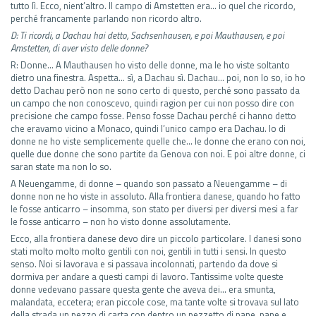
tutto lì. Ecco, nient’altro. Il campo di Amstetten era… io quel che ricordo,
perché francamente parlando non ricordo altro.
D: Ti ricordi, a Dachau hai detto, Sachsenhausen, e poi Mauthausen, e poi
Amstetten, di aver visto delle donne?
R: Donne… A Mauthausen ho visto delle donne, ma le ho viste soltanto
dietro una finestra. Aspetta… sì, a Dachau sì. Dachau… poi, non lo so, io ho
detto Dachau però non ne sono certo di questo, perché sono passato da
un campo che non conoscevo, quindi ragion per cui non posso dire con
precisione che campo fosse. Penso fosse Dachau perché ci hanno detto
che eravamo vicino a Monaco, quindi l’unico campo era Dachau. Io di
donne ne ho viste semplicemente quelle che… le donne che erano con noi,
quelle due donne che sono partite da Genova con noi. E poi altre donne, ci
saran state ma non lo so.
A Neuengamme, di donne – quando son passato a Neuengamme – di
donne non ne ho viste in assoluto. Alla frontiera danese, quando ho fatto
le fosse anticarro – insomma, son stato per diversi per diversi mesi a far
le fosse anticarro – non ho visto donne assolutamente.
Ecco, alla frontiera danese devo dire un piccolo particolare. I danesi sono
stati molto molto molto gentili con noi, gentili in tutti i sensi. In questo
senso. Noi si lavorava e si passava incolonnati, partendo da dove si
dormiva per andare a questi campi di lavoro. Tantissime volte queste
donne vedevano passare questa gente che aveva dei… era smunta,
malandata, eccetera; eran piccole cose, ma tante volte si trovava sul lato
della strada un pezzo di carta con dentro un pezzetto di pane, pane e