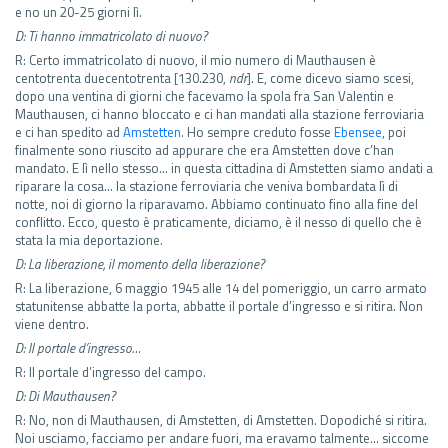
e no un 20-25 giorni lì.
D: Ti hanno immatricolato di nuovo?
R: Certo immatricolato di nuovo, il mio numero di Mauthausen è
centotrenta duecentotrenta [130.230,
ndr
]. E, come dicevo siamo scesi,
dopo una ventina di giorni che facevamo la spola fra San Valentin e
Mauthausen, ci hanno bloccato e ci han mandati alla stazione ferroviaria
e ci han spedito ad
Amstetten
. Ho sempre creduto fosse
Ebensee
, poi
finalmente sono riuscito ad appurare che era Amstetten dove c’han
mandato. E lì nello stesso… in questa cittadina di Amstetten siamo andati a
riparare la cosa… la stazione ferroviaria che veniva bombardata lì di
notte, noi di giorno la riparavamo. Abbiamo continuato fino alla fine del
conflitto. Ecco, questo è praticamente, diciamo, è il nesso di quello che è
stata la mia deportazione.
D: La liberazione, il momento della liberazione?
R: La liberazione, 6 maggio 1945 alle 14 del pomeriggio, un carro armato
statunitense abbatte la porta, abbatte il portale d’ingresso e si ritira. Non
viene dentro.
D: Il portale d’ingresso…
R: Il portale d’ingresso del campo.
D: Di Mauthausen?
R: No, non di Mauthausen, di Amstetten, di Amstetten. Dopodiché si ritira.
Noi usciamo, facciamo per andare fuori, ma eravamo talmente… siccome