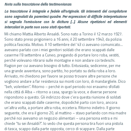
Nota sulla trascrizione della testimonianza
:
La trascrizione è integrale e fedele all’originale. Gli interventi del compilatore
sono segnalati da parentesi quadre. Per espressioni di difficile interpretazione
si segnala l’omissione con la dicitura […].
Alcune ripetizioni ed elementi
intercalari in parte non sono stati riportati.
Mi chiamo Mattia Alberto Ansaldi. Sono nato a Torino il 12 marzo 1927.
Sono stato preso prigioniero a 16 anni, il 20 settembre 1943, da polizia
politica fascista. Motivo. Il 10 settembre del ‘43 ci avevano comunicato…
avevano parlato con i miei genitori soldati che erano scappati dalle
caserme l’8 settembre a Cuneo, pregando di portare loro roba, vestiti,
perché volevano ritirarsi sulle montagne e non andare coi tedeschi.
Ragion per cui avevano bisogno di tutto. Entusiasta, sedicenne, per me
una grande avventura, sono partito, ho portato su della roba a loro.
Arrivato, mi chiedono per favore se posso trovare altre persone che
vogliono andare a far resistenza sui monti con loro, di mandargliele. Dico
“beh, volentieri”. Ritorno – perché in quel periodo noi eravamo sfollati
nella città di Alba – ritorno a casa, spargo la voce, e diverse persone
rispondono a questo. Gli indirizzo dove c’era questa riunione di soldati
che erano scappati dalle caserme, dopodiché parto con loro, ancora
un’altra volta, a portare altra roba, eccetera. Ritorno indietro. Il giorno
seguente, che era il giorno 20, al mattino – stavo parlando con mia madre
perché noi avevamo un negozio alimentari – una persona entra e mi
chiede “tu sei Ansaldi?”. Io vedo che questa persona tira fuori una pistola
di tasca, scappo dalla parte opposta, cerco di scappare. Dalla parte