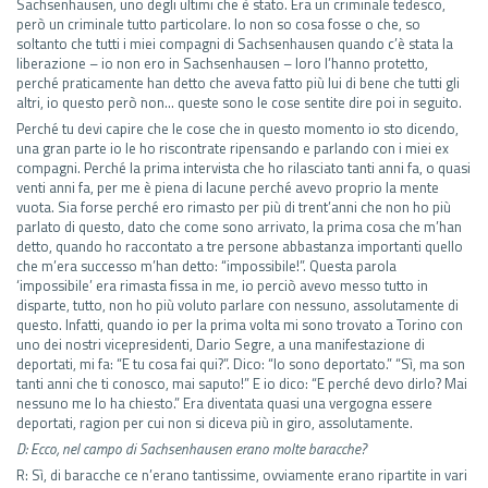
Sachsenhausen, uno degli ultimi che è stato. Era un criminale tedesco,
però un criminale tutto particolare. Io non so cosa fosse o che, so
soltanto che tutti i miei compagni di Sachsenhausen quando c’è stata la
liberazione – io non ero in Sachsenhausen – loro l’hanno protetto,
perché praticamente han detto che aveva fatto più lui di bene che tutti gli
altri, io questo però non… queste sono le cose sentite dire poi in seguito.
Perché tu devi capire che le cose che in questo momento io sto dicendo,
una gran parte io le ho riscontrate ripensando e parlando con i miei ex
compagni. Perché la prima intervista che ho rilasciato tanti anni fa, o quasi
venti anni fa, per me è piena di lacune perché avevo proprio la mente
vuota. Sia forse perché ero rimasto per più di trent’anni che non ho più
parlato di questo, dato che come sono arrivato, la prima cosa che m’han
detto, quando ho raccontato a tre persone abbastanza importanti quello
che m’era successo m’han detto: “impossibile!”. Questa parola
‘impossibile’ era rimasta fissa in me, io perciò avevo messo tutto in
disparte, tutto, non ho più voluto parlare con nessuno, assolutamente di
questo. Infatti, quando io per la prima volta mi sono trovato a Torino con
uno dei nostri vicepresidenti, Dario Segre, a una manifestazione di
deportati, mi fa: “E tu cosa fai qui?”. Dico: “Io sono deportato.” “Sì, ma son
tanti anni che ti conosco, mai saputo!” E io dico: “E perché devo dirlo? Mai
nessuno me lo ha chiesto.” Era diventata quasi una vergogna essere
deportati, ragion per cui non si diceva più in giro, assolutamente.
D: Ecco, nel campo di Sachsenhausen erano molte baracche?
R: Sì, di baracche ce n’erano tantissime, ovviamente erano ripartite in vari