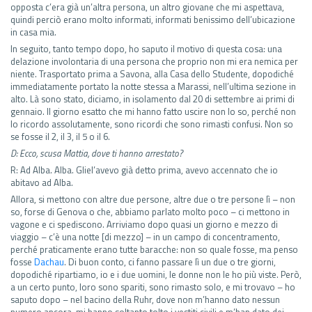
opposta c’era già un’altra persona, un altro giovane che mi aspettava,
quindi perciò erano molto informati, informati benissimo dell’ubicazione
in casa mia.
In seguito, tanto tempo dopo, ho saputo il motivo di questa cosa: una
delazione involontaria di una persona che proprio non mi era nemica per
niente. Trasportato prima a Savona, alla Casa dello Studente, dopodiché
immediatamente portato la notte stessa a Marassi, nell’ultima sezione in
alto. Là sono stato, diciamo, in isolamento dal 20 di settembre ai primi di
gennaio. Il giorno esatto che mi hanno fatto uscire non lo so, perché non
lo ricordo assolutamente, sono ricordi che sono rimasti confusi. Non so
se fosse il 2, il 3, il 5 o il 6.
D: Ecco, scusa Mattia, dove ti hanno arrestato?
R: Ad Alba. Alba. Gliel’avevo già detto prima, avevo accennato che io
abitavo ad Alba.
Allora, si mettono con altre due persone, altre due o tre persone lì – non
so, forse di Genova o che, abbiamo parlato molto poco – ci mettono in
vagone e ci spediscono. Arriviamo dopo quasi un giorno e mezzo di
viaggio – c’è una notte [di mezzo] – in un campo di concentramento,
perché praticamente erano tutte baracche: non so quale fosse, ma penso
fosse
Dachau
. Di buon conto, ci fanno passare lì un due o tre giorni,
dopodiché ripartiamo, io e i due uomini, le donne non le ho più viste. Però,
a un certo punto, loro sono spariti, sono rimasto solo, e mi trovavo – ho
saputo dopo – nel bacino della Ruhr, dove non m’hanno dato nessun
numero ancora, mi hanno soltanto tolto i vestiti civili e m’han dato dei…