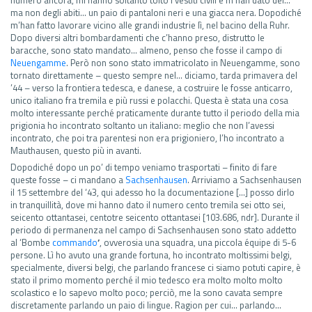
ma non degli abiti… un paio di pantaloni neri e una giacca nera. Dopodiché
m’han fatto lavorare vicino alle grandi industrie lì, nel bacino della Ruhr.
Dopo diversi altri bombardamenti che c’hanno preso, distrutto le
baracche, sono stato mandato… almeno, penso che fosse il campo di
Neuengamme
. Però non sono stato immatricolato in Neuengamme, sono
tornato direttamente – questo sempre nel… diciamo, tarda primavera del
’44 – verso la frontiera tedesca, e danese, a costruire le fosse anticarro,
unico italiano fra tremila e più russi e polacchi. Questa è stata una cosa
molto interessante perché praticamente durante tutto il periodo della mia
prigionia ho incontrato soltanto un italiano: meglio che non l’avessi
incontrato, che poi tra parentesi non era prigioniero, l’ho incontrato a
Mauthausen, questo più in avanti.
Dopodiché dopo un po’ di tempo veniamo trasportati – finito di fare
queste fosse – ci mandano a
Sachsenhausen
. Arriviamo a Sachsenhausen
il 15 settembre del ‘43, qui adesso ho la documentazione […] posso dirlo
in tranquillità, dove mi hanno dato il numero cento tremila sei otto sei,
seicento ottantasei, centotre seicento ottantasei [103.686, ndr]. Durante il
periodo di permanenza nel campo di Sachsenhausen sono stato addetto
al ‘Bombe
commando
’
, ovverosia una squadra, una piccola équipe di 5-6
persone. Lì ho avuto una grande fortuna, ho incontrato moltissimi belgi,
specialmente, diversi belgi, che parlando francese ci siamo potuti capire, è
stato il primo momento perché il mio tedesco era molto molto molto
scolastico e lo sapevo molto poco; perciò, me la sono cavata sempre
discretamente parlando un paio di lingue. Ragion per cui… parlando…