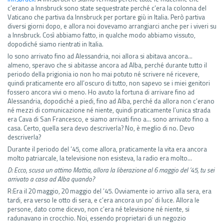
c’erano a Innsbruck sono state sequestrate perché c’era la colonna del
Vaticano che partiva da Innsbruck per portare giù in Italia. Però partiva
diversi giorni dopo, e allora noi dovevamo arrangiarci anche per i viveri su
a Innsbruck. Così abbiamo fatto, in qualche modo abbiamo vissuto,
dopodiché siamo rientrati in Italia.
Io sono arrivato fino ad Alessandria, noi allora si abitava ancora…
almeno, speravo che si abitasse ancora ad Alba, perché durante tutto il
periodo della prigionia io non ho mai potuto né scrivere né ricevere,
quindi praticamente ero all’oscuro di tutto, non sapevo se i miei genitori
fossero ancora vivi o meno. Ho avuto la fortuna di arrivare fino ad
Alessandria, dopodiché a piedi, fino ad Alba, perché da allora non c’erano
né mezzi di comunicazione né niente, quindi praticamente l’unica strada
era Cava di San Francesco, e siamo arrivati fino a… sono arrivato fino a
casa. Certo, quella sera devo descriverla? No, è meglio di no. Devo
descriverla?
Durante il periodo del ’45, come allora, praticamente la vita era ancora
molto patriarcale, la televisione non esisteva, la radio era molto…
D: Ecco, scusa un attimo Mattia, allora la liberazione al 6 maggio del ’45, tu sei
arrivato a casa ad Alba quando?
R:Era il 20 maggio, 20 maggio del ’45. Ovviamente io arrivo alla sera, era
tardi, era verso le otto di sera, e c’era ancora un po’ di luce. Allora le
persone, dato come dicevo, non c’era né televisione né niente, si
radunavano in crocchio. Noi, essendo proprietari di un negozio