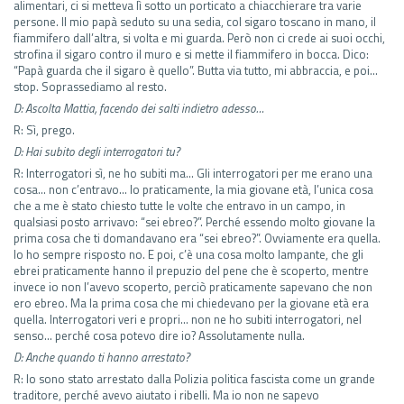
alimentari, ci si metteva lì sotto un porticato a chiacchierare tra varie
persone. Il mio papà seduto su una sedia, col sigaro toscano in mano, il
fiammifero dall’altra, si volta e mi guarda. Però non ci crede ai suoi occhi,
strofina il sigaro contro il muro e si mette il fiammifero in bocca. Dico:
“Papà guarda che il sigaro è quello”. Butta via tutto, mi abbraccia, e poi…
stop. Soprassediamo al resto.
D: Ascolta Mattia, facendo dei salti indietro adesso…
R: Sì, prego.
D: Hai subito degli interrogatori tu?
R: Interrogatori sì, ne ho subiti ma… Gli interrogatori per me erano una
cosa… non c’entravo… Io praticamente, la mia giovane età, l’unica cosa
che a me è stato chiesto tutte le volte che entravo in un campo, in
qualsiasi posto arrivavo: “sei ebreo?”. Perché essendo molto giovane la
prima cosa che ti domandavano era “sei ebreo?”. Ovviamente era quella.
Io ho sempre risposto no. E poi, c’è una cosa molto lampante, che gli
ebrei praticamente hanno il prepuzio del pene che è scoperto, mentre
invece io non l’avevo scoperto, perciò praticamente sapevano che non
ero ebreo. Ma la prima cosa che mi chiedevano per la giovane età era
quella. Interrogatori veri e propri… non ne ho subiti interrogatori, nel
senso… perché cosa potevo dire io? Assolutamente nulla.
D: Anche quando ti hanno arrestato?
R: Io sono stato arrestato dalla Polizia politica fascista come un grande
traditore, perché avevo aiutato i ribelli. Ma io non ne sapevo