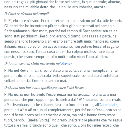
uno dei ragazzi più giovani che fosse nei campi, in quel periodo; almeno,
nessuno che mi abbia detto che… e poi, io ero imberbe, ancora.
D: Ebrei ce n’erano nei campi?
R: Sì, ebrei ce n’erano. Ecco, ebrei ne ho incontrati un po’ da tutte le parti.
Gli ebrei che ho incontrato più che altro gli ho incontrati nel campo di
Sachsenhausen. Non molti, perché nel campo di Sachsenhausen ce ne
sono stati pochissimi. Però loro erano, diciamo, una razza a parte, nel
senso che loro facevano clan, erano sempre tutti uniti; mentre io, come
italiano, essendo solo non avevo nessuno, non potevo [essere] seguito
con nessuno. Ecco, l’unica cosa che mi ha colpito moltissimo è stato
questo, che erano sempre molto uniti, molto vicini l’uno all’altro.
D: Tu non sei mai stato ricoverato nel
Revier
?
R: No nel Revier, ma… ci sono stato una volta per una… semplicemente
per un… diciamo, una piccola ferita superficiale, sono stato disinfettato
soltanto e basta. Come ricoverato mai.
D: Quindi non hai avuto quell’esperienza lì del Revier.
R: No no, io non ho avuto l’esperienza ma ho avuto… ho una tara mia
personale che purtroppo mi porto dietro dal 1944, quando sono arrivato
a Sachsenhausen, che ci hanno lasciato fuori nel cortile, all’
Appellplatz
,
per quasi 47 o 48 ore, nudi completamente, perché non c’era… non so se
non ci fosse posto nelle baracche o cosa, ma noi ci hanno fatto stare
fuori, perciò… Quella [volta] lì ho preso una terribile pleurite che mi segue
tuttora, e i miei bronchi sono quelli che sono. E ora ho i miei ricordi che