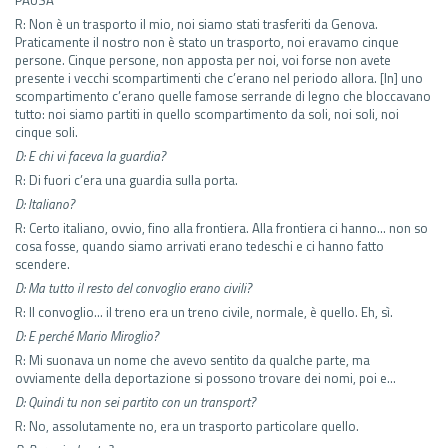
R: Non è un trasporto il mio, noi siamo stati trasferiti da Genova.
Praticamente il nostro non è stato un trasporto, noi eravamo cinque
persone. Cinque persone, non apposta per noi, voi forse non avete
presente i vecchi scompartimenti che c’erano nel periodo allora. [In] uno
scompartimento c’erano quelle famose serrande di legno che bloccavano
tutto: noi siamo partiti in quello scompartimento da soli, noi soli, noi
cinque soli.
D: E chi vi faceva la guardia?
R: Di fuori c’era una guardia sulla porta.
D: Italiano?
R: Certo italiano, ovvio, fino alla frontiera. Alla frontiera ci hanno… non so
cosa fosse, quando siamo arrivati erano tedeschi e ci hanno fatto
scendere.
D: Ma tutto il resto del convoglio erano civili?
R: Il convoglio… il treno era un treno civile, normale, è quello. Eh, sì.
D: E perché Mario Miroglio?
R: Mi suonava un nome che avevo sentito da qualche parte, ma
ovviamente della deportazione si possono trovare dei nomi, poi e…
D: Quindi tu non sei partito con un transport?
R: No, assolutamente no, era un trasporto particolare quello.