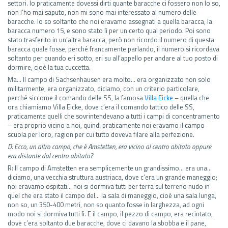
settori. Io praticamente dovessi dirti quante baracche ci fossero non lo so,
non l’ho mai saputo, non mi sono mai interessato al numero delle
baracche. Io so soltanto che noi eravamo assegnati a quella baracca, la
baracca numero 15, e sono stato lì per un certo qual periodo. Poi sono
stato trasferito in un’altra baracca, però non ricordo il numero di questa
baracca quale fosse, perché francamente parlando, il numero si ricordava
soltanto per quando eri sotto, eri su all’appello per andare al tuo posto di
dormire, cioè la tua cuccetta.
Ma… Il campo di Sachsenhausen era molto… era organizzato non solo
militarmente, era organizzato, diciamo, con un criterio particolare,
perché siccome il comando delle SS, la famosa
Villa Eicke
– quella che
ora chiamiamo Villa Eicke, dove c’era il comando tattico delle SS,
praticamente quelli che sovrintendevano a tutti i campi di concentramento
– era proprio vicino a noi, quindi praticamente noi eravamo il campo
scuola per loro, ragion per cui tutto doveva filare alla perfezione.
D: Ecco, un altro campo, che è Amstetten, era vicino al centro abitato oppure
era distante dal centro abitato?
R: Il campo di Amstetten era semplicemente un grandissimo… era una…
diciamo, una vecchia struttura austriaca, dove c’era un grande maneggio;
noi eravamo ospitati… noi si dormiva tutti per terra sul terreno nudo in
quel che era stato il campo del… la sala di maneggio, cioè una sala lunga,
non so, un 350-400 metri, non so quanto fosse in larghezza, ad ogni
modo noi si dormiva tutti lì. E il campo, il pezzo di campo, era recintato,
dove c’era soltanto due baracche, dove ci davano la sbobba e il pane,