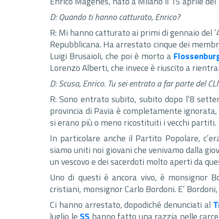
Enrico Magenes, nato a Milano il 15 aprile del
D: Quando ti hanno catturato, Enrico?
R: Mi hanno catturato ai primi di gennaio del ’
Repubblicana. Ha arrestato cinque dei membr
Luigi Brusaioli, che poi è morto a
Flossenbur
Lorenzo Alberti, che invece è riuscito a rientra
D: Scusa, Enrico. Tu sei entrato a far parte del C
R: Sono entrato subito, subito dopo l’8 sette
provincia di Pavia è completamente ignorata, m
si erano più o meno ricostituiti i vecchi partiti.
In particolare anche il Partito Popolare, c’e
siamo uniti noi giovani che venivamo dalla gio
un vescovo e dei sacerdoti molto aperti da ques
Uno di questi è ancora vivo, è monsignor Bor
cristiani, monsignor Carlo Bordoni. E’ Bordoni,
Ci hanno arrestato, dopodiché denunciati al
T
luglio le
SS
hanno fatto una razzia nelle carceri