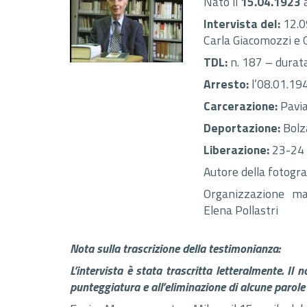
Nato il
15.04.1923
Intervista del:
12.0
Carla Giacomozzi e 
TDL:
n. 187 – durata
Arresto:
l’08.01.19
Carcerazione:
Pavia
Deportazione:
Bolz
Liberazione:
23-24 
Autore della fotogra
Organizzazione mat
Elena Pollastri
Nota sulla trascrizione della testimonianza:
L’intervista è stata trascritta letteralmente. Il 
punteggiatura e all’eliminazione di alcune parole 