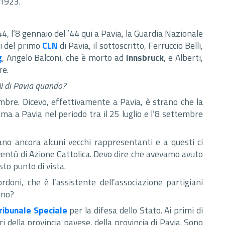
 1923.
44, l’8 gennaio del ’44 qui a Pavia, la Guardia Nazionale
i del primo
CLN
di Pavia, il sottoscritto, Ferruccio Belli,
g
, Angelo Balconi, che è morto ad
Innsbruck
, e Alberti,
re.
LN di Pavia quando?
mbre. Dicevo, effettivamente a Pavia, è strano che la
a a Pavia nel periodo tra il 25 luglio e l’8 settembre
rano ancora alcuni vecchi rappresentanti e a questi ci
ventù di Azione Cattolica. Devo dire che avevamo avuto
to punto di vista.
doni, che è l’assistente dell’associazione partigiani
 no?
ribunale Speciale
per la difesa dello Stato. Ai primi di
 della provincia pavese, della provincia di Pavia. Sono