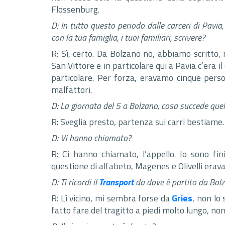
Flossenburg.
D: In tutto questo periodo dalle carceri di Pavia
con la tua famiglia, i tuoi familiari, scrivere?
R: Sì, certo. Da Bolzano no, abbiamo scritto, 
San Vittore e in particolare qui a Pavia c’era 
particolare. Per forza, eravamo cinque pers
malfattori.
D: La giornata del 5 a Bolzano, cosa succede quel
R: Sveglia presto, partenza sui carri bestiame.
D: Vi hanno chiamato?
R: Ci hanno chiamato, l’appello. Io sono fin
questione di alfabeto, Magenes e Olivelli erav
D: Ti ricordi il
Transport
da dove è partito da Bol
R: Lì vicino, mi sembra forse da
Gries
, non lo
fatto fare del tragitto a piedi molto lungo, non