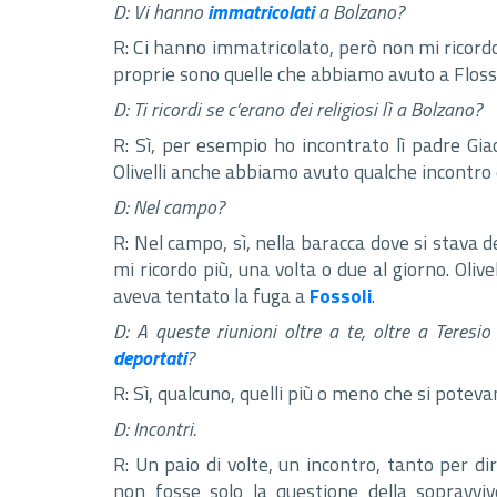
D: Vi hanno
immatricolati
a Bolzano?
R: Ci hanno immatricolato, però non mi ricord
proprie sono quelle che abbiamo avuto a Flos
D: Ti ricordi se c’erano dei religiosi lì a Bolzano?
R: Sì, per esempio ho incontrato lì padre G
Olivelli anche abbiamo avuto qualche incontro 
D: Nel campo?
R: Nel campo, sì, nella baracca dove si stava d
mi ricordo più, una volta o due al giorno. Oliv
aveva tentato la fuga a
Fossoli
.
D: A queste riunioni oltre a te, oltre a Teresi
deportati
?
R: Sì, qualcuno, quelli più o meno che si potev
D: Incontri.
R: Un paio di volte, un incontro, tanto per d
non fosse solo la questione della sopravvi