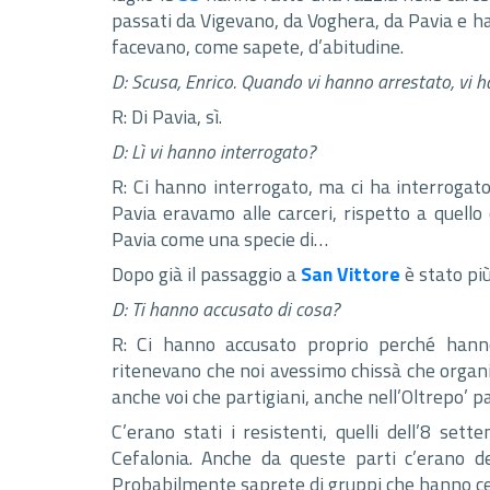
passati da Vigevano, da Voghera, da Pavia e han
facevano, come sapete, d’abitudine.
D: Scusa, Enrico. Quando vi hanno arrestato, vi h
R: Di Pavia, sì.
D: Lì vi hanno interrogato?
R: Ci hanno interrogato, ma ci ha interrogato il
Pavia eravamo alle carceri, rispetto a quello
Pavia come una specie di…
Dopo già il passaggio a
San Vittore
è stato più
D: Ti hanno accusato di cosa?
R: Ci hanno accusato proprio perché hanno
ritenevano che noi avessimo chissà che organi
anche voi che partigiani, anche nell’Oltrepo’ p
C’erano stati i resistenti, quelli dell’8 set
Cefalonia. Anche da queste parti c’erano de
Probabilmente saprete di gruppi che hanno cerc