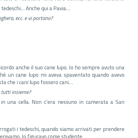
i tedeschi… Anche qui a Pavia…
oghera, ecc. e vi portano?
 ricordo anche il suo cane lupo. Io ho sempre avuto una
perché un cane lupo mi aveva spaventato quando avevo
sta che i cani lupo fossero cani…
 tutti insieme?
o in una cella. Non c’era nessuno in camerata a San
rogati i tedeschi, quando siamo arrivati per prendere
enivamo. Io figuravo come studente.