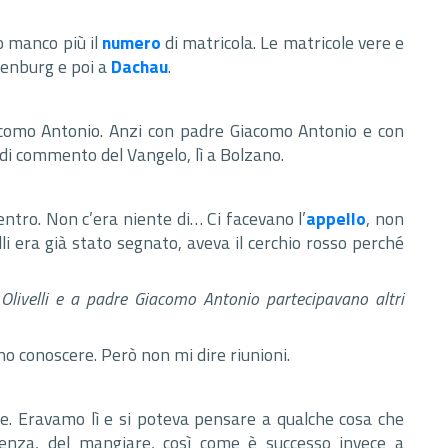
o manco più il
numero
di matricola. Le matricole vere e
senburg e poi a
Dachau
.
iacomo Antonio. Anzi con padre Giacomo Antonio e con
di commento del Vangelo, lì a Bolzano.
entro. Non c’era niente di… Ci facevano l’
appello
, non
elli era già stato segnato, aveva il cerchio rosso perché
o Olivelli e a padre Giacomo Antonio partecipavano altri
ano conoscere. Però non mi dire riunioni.
ire. Eravamo lì e si poteva pensare a qualche cosa che
venza, del mangiare, così come è successo invece a