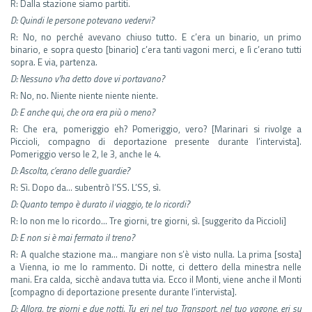
R: Dalla stazione siamo partiti.
D: Quindi le persone potevano vedervi?
R: No, no perché avevano chiuso tutto. E c’era un binario, un primo
binario, e sopra questo [binario] c’era tanti vagoni merci, e lì c’erano tutti
sopra. E via, partenza.
D: Nessuno v’ha detto dove vi portavano?
R: No, no. Niente niente niente niente.
D: E anche qui, che ora era più o meno?
R: Che era, pomeriggio eh? Pomeriggio, vero? [Marinari si rivolge a
Piccioli, compagno di deportazione presente durante l’intervista].
Pomeriggio verso le 2, le 3, anche le 4.
D: Ascolta, c’erano delle guardie?
R: Sì. Dopo da… subentrò l’SS. L’SS, sì.
D: Quanto tempo è durato il viaggio, te lo ricordi?
R: Io non me lo ricordo… Tre giorni, tre giorni, sì. [suggerito da Piccioli]
D: E non si è mai fermato il treno?
R: A qualche stazione ma… mangiare non s’è visto nulla. La prima [sosta]
a Vienna, io me lo rammento. Di notte, ci dettero della minestra nelle
mani. Era calda, sicchè andava tutta via. Ecco il Monti, viene anche il Monti
[compagno di deportazione presente durante l’intervista].
D: Allora, tre giorni e due notti. Tu eri nel tuo Transport, nel tuo vagone, eri su