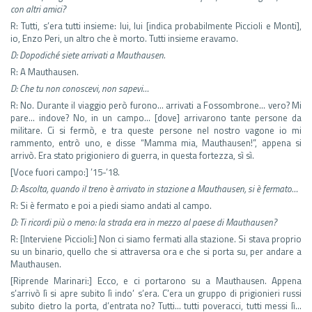
con altri amici?
R: Tutti, s’era tutti insieme: lui, lui [indica probabilmente Piccioli e Monti],
io, Enzo Peri, un altro che è morto. Tutti insieme eravamo.
D: Dopodiché siete arrivati a Mauthausen.
R: A Mauthausen.
D: Che tu non conoscevi, non sapevi…
R: No. Durante il viaggio però furono… arrivati a Fossombrone… vero? Mi
pare… indove? No, in un campo… [dove] arrivarono tante persone da
militare. Ci si fermò, e tra queste persone nel nostro vagone io mi
rammento, entrò uno, e disse “Mamma mia, Mauthausen!”, appena si
arrivò. Era stato prigioniero di guerra, in questa fortezza, sì sì.
[Voce fuori campo:] ’15-’18.
D: Ascolta, quando il treno è arrivato in stazione a Mauthausen, si è fermato…
R: Si è fermato e poi a piedi siamo andati al campo.
D: Ti ricordi più o meno: la strada era in mezzo al paese di Mauthausen?
R: [Interviene Piccioli:] Non ci siamo fermati alla stazione. Si stava proprio
su un binario, quello che si attraversa ora e che si porta su, per andare a
Mauthausen.
[Riprende Marinari:] Ecco, e ci portarono su a Mauthausen. Appena
s’arrivò lì si apre subito lì indo’ s’era. C’era un gruppo di prigionieri russi
subito dietro la porta, d’entrata no? Tutti… tutti poveracci, tutti messi lì…