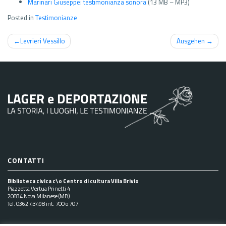
Marinari Giuseppe: testimonianza sonora
(13 MB – MP3)
Posted in
Testimonianze
Navigazione
Levrieri Vessillo
Ausgehen
articoli
CONTATTI
Biblioteca civica c\o Centro di cultura Villa Brivio
Piazzetta Vertua Prinetti 4
20834 Nova Milanese (MB)
Tel. 0362.43498 int. 700 o 707