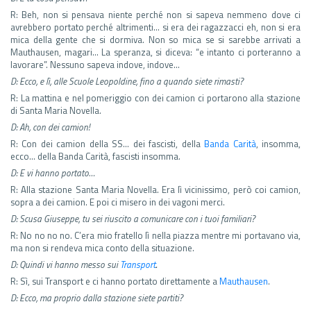
R: Beh, non si pensava niente perché non si sapeva nemmeno dove ci
avrebbero portato perché altrimenti… si era dei ragazzacci eh, non si era
mica della gente che si dormiva. Non so mica se si sarebbe arrivati a
Mauthausen, magari… La speranza, si diceva: “e intanto ci porteranno a
lavorare”. Nessuno sapeva indove, indove…
D: Ecco, e lì, alle Scuole Leopoldine, fino a quando siete rimasti?
R: La mattina e nel pomeriggio con dei camion ci portarono alla stazione
di Santa Maria Novella.
D: Ah, con dei camion!
R: Con dei camion della SS… dei fascisti, della
Banda Carità
, insomma,
ecco… della Banda Carità, fascisti insomma.
D: E vi hanno portato…
R: Alla stazione Santa Maria Novella. Era lì vicinissimo, però coi camion,
sopra a dei camion. E poi ci misero in dei vagoni merci.
D: Scusa Giuseppe, tu sei riuscito a comunicare con i tuoi familiari?
R: No no no no. C’era mio fratello lì nella piazza mentre mi portavano via,
ma non si rendeva mica conto della situazione.
D: Quindi vi hanno messo sui
Transport
.
R: Sì, sui Transport e ci hanno portato direttamente a
Mauthausen
.
D: Ecco, ma proprio dalla stazione siete partiti?