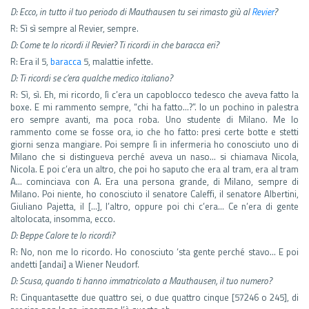
D: Ecco, in tutto il tuo periodo di Mauthausen tu sei rimasto giù al
Revier
?
R: Sì sì sempre al Revier, sempre.
D: Come te lo ricordi il Revier? Ti ricordi in che baracca eri?
R: Era il 5,
baracca
5, malattie infette.
D: Ti ricordi se c’era qualche medico italiano?
R: Sì, sì. Eh, mi ricordo, lì c’era un capoblocco tedesco che aveva fatto la
boxe. E mi rammento sempre, “chi ha fatto…?”. Io un pochino in palestra
ero sempre avanti, ma poca roba. Uno studente di Milano. Me lo
rammento come se fosse ora, io che ho fatto: presi certe botte e stetti
giorni senza mangiare. Poi sempre lì in infermeria ho conosciuto uno di
Milano che si distingueva perché aveva un naso… si chiamava Nicola,
Nicola. E poi c’era un altro, che poi ho saputo che era al tram, era al tram
A… cominciava con A. Era una persona grande, di Milano, sempre di
Milano. Poi niente, ho conosciuto il senatore Caleffi, il senatore Albertini,
Giuliano Pajetta, il […], l’altro, oppure poi chi c’era… Ce n’era di gente
altolocata, insomma, ecco.
D: Beppe Calore te lo ricordi?
R: No, non me lo ricordo. Ho conosciuto ‘sta gente perché stavo… E poi
andetti [andai] a Wiener Neudorf.
D: Scusa, quando ti hanno immatricolato a Mauthausen, il tuo numero?
R: Cinquantasette due quattro sei, o due quattro cinque [57246 o 245], di