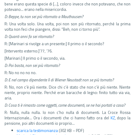
bene erano questa specie di […], coloro invece che non potevano, che non
potevano… erano nella misericordia.
D: Beppe, tu non sei più ritornato a Mauthausen?
R: Una volta solo. Una volta, poi non son più ritornato, perché la prima
volta non feci che piangere, dissi: “Beh, non ci torno più”.
D: Quanti anni fa sei ritornato?
R: [Marinari si rivolge a un presente:] Il primo o il secondo?
[Intervento esterno:]’77, ‘76.
[Marinari:] Il primo o il secondo, via.
D: Poi basta, non sei più ritornato?
R: No no no no no.
D: E nel campo dipendente lì di Wiener Neustadt non se più tornato?
R: No, non c’è più niente. Dice chi c’è stato che non c’è più niente. Niente
niente, proprio niente. Perché eran baracche di legno: finito tutto via via,
aria.
D: Cosa ti è rimasto come oggetti, come documenti, se ne hai portati a casa?
R: Nulla, nulla nulla. Io non c’ho nulla di documenti. La Croce Rossa
Internazionale… Ora i documenti che ci hanno fatto ora del
KZ
, dopo la
pensione, poi altri documenti io proprio…
scarica la testimonianza
(302 KB – PDF)