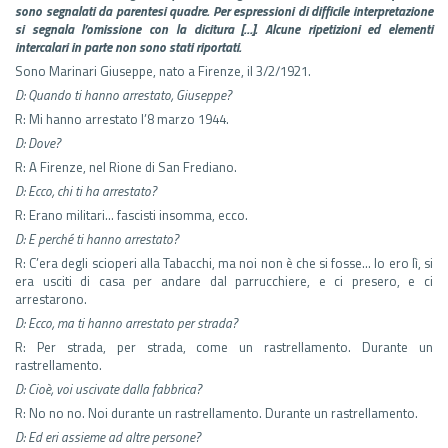
sono segnalati da parentesi quadre. Per espressioni di difficile interpretazione
si segnala l’omissione con la dicitura […].
Alcune ripetizioni ed elementi
intercalari in parte non sono stati riportati.
Sono Marinari Giuseppe, nato a Firenze, il 3/2/1921.
D: Quando ti hanno arrestato, Giuseppe?
R: Mi hanno arrestato l’8 marzo 1944.
D: Dove?
R: A Firenze, nel Rione di San Frediano.
D: Ecco, chi ti ha arrestato?
R: Erano militari… fascisti insomma, ecco.
D: E perché ti hanno arrestato?
R: C’era degli scioperi alla Tabacchi, ma noi non è che si fosse… Io ero lì, si
era usciti di casa per andare dal parrucchiere, e ci presero, e ci
arrestarono.
D: Ecco, ma ti hanno arrestato per strada?
R: Per strada, per strada, come un rastrellamento. Durante un
rastrellamento.
D: Cioè, voi uscivate dalla fabbrica?
R: No no no. Noi durante un rastrellamento. Durante un rastrellamento.
D: Ed eri assieme ad altre persone?