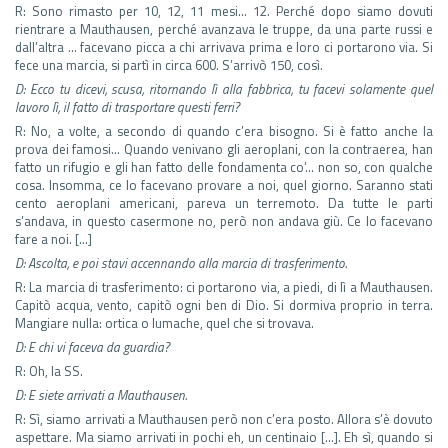
R: Sono rimasto per 10, 12, 11 mesi… 12. Perché dopo siamo dovuti
rientrare a Mauthausen, perché avanzava le truppe, da una parte russi e
dall’altra … facevano picca a chi arrivava prima e loro ci portarono via. Si
fece una marcia, si partì in circa 600. S’arrivò 150, così.
D: Ecco tu dicevi, scusa, ritornando lì alla fabbrica, tu facevi solamente quel
lavoro lì, il fatto di trasportare questi ferri?
R: No, a volte, a secondo di quando c’era bisogno. Si è fatto anche la
prova dei famosi… Quando venivano gli aeroplani, con la contraerea, han
fatto un rifugio e gli han fatto delle fondamenta co’… non so, con qualche
cosa. Insomma, ce lo facevano provare a noi, quel giorno. Saranno stati
cento aeroplani americani, pareva un terremoto. Da tutte le parti
s’andava, in questo casermone no, però non andava giù. Ce lo facevano
fare a noi. […]
D: Ascolta, e poi stavi accennando alla marcia di trasferimento.
R: La marcia di trasferimento: ci portarono via, a piedi, di lì a Mauthausen.
Capitò acqua, vento, capitò ogni ben di Dio. Si dormiva proprio in terra.
Mangiare nulla: ortica o lumache, quel che si trovava.
D: E chi vi faceva da guardia?
R: Oh, la SS.
D: E siete arrivati a Mauthausen.
R: Sì, siamo arrivati a Mauthausen però non c’era posto. Allora s’è dovuto
aspettare. Ma siamo arrivati in pochi eh, un centinaio […]. Eh sì, quando si