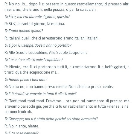
R: No no. Io… dopo lì ci presero in questo rastrellamento, ci presero altri
miei amici che erano lì, nella piazza, o per la strada eh.
D: Ecco, ma era durante il giorno, questo?
R: Sì sì, durante il giorno, la mattina.
D: Erano italiani quindi?
R: Italiani, quelli che ci arrestarono erano italiani. Italiani.
D: E poi, Giuseppe, dove ti hanno portato?
R: Alle Scuole Leopoldine. Alle Scuole Leopoldine
D: Cosa c’era alle Scuole Leopoldine?
R: Niente, era lì, ci portarono tutti lì, e cominciarono lì a beffeggiarci, a
tirarci qualche scapaccione ma…
D: Hanno preso i tuoi dati?
R: No no no, non hanno preso niente. Non c’hanno preso niente.
D: E ti ricordi se eravate in tanti lì alle Scuole?
R: Tanti tanti tanti tanti. Eravamo… ora non mi rammento di preciso ma
eravamo parecchi già, perché ci fu un rastrellamento in tutta Firenze, e nei
comuni limitrofi.
D: Giuseppe, ma ti è stato detto perché sei stato arrestato?
R: No, niente, niente.
D: E tu cosa pensavi?