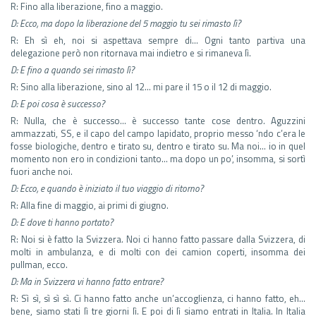
R: Fino alla liberazione, fino a maggio.
D: Ecco, ma dopo la liberazione del 5 maggio tu sei rimasto lì?
R: Eh sì eh, noi si aspettava sempre di… Ogni tanto partiva una
delegazione però non ritornava mai indietro e si rimaneva lì.
D: E fino a quando sei rimasto lì?
R: Sino alla liberazione, sino al 12… mi pare il 15 o il 12 di maggio.
D: E poi cosa è successo?
R: Nulla, che è successo… è successo tante cose dentro. Aguzzini
ammazzati, SS, e il capo del campo lapidato, proprio messo ‘ndo c’era le
fosse biologiche, dentro e tirato su, dentro e tirato su. Ma noi… io in quel
momento non ero in condizioni tanto… ma dopo un po’, insomma, si sortì
fuori anche noi.
D: Ecco, e quando è iniziato il tuo viaggio di ritorno?
R: Alla fine di maggio, ai primi di giugno.
D: E dove ti hanno portato?
R: Noi si è fatto la Svizzera. Noi ci hanno fatto passare dalla Svizzera, di
molti in ambulanza, e di molti con dei camion coperti, insomma dei
pullman, ecco.
D: Ma in Svizzera vi hanno fatto entrare?
R: Sì sì, sì sì sì. Ci hanno fatto anche un’accoglienza, ci hanno fatto, eh…
bene, siamo stati lì tre giorni lì. E poi di lì siamo entrati in Italia. In Italia