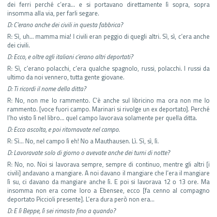
dei ferri perché c’era… e si portavano direttamente lì sopra, sopra
insomma alla via, per farli segare.
D: C’erano anche dei civili in questa fabbrica?
R: Sì, uh… mamma mia! I civili eran peggio di quegli altri. Sì, sì, c’era anche
dei civili.
D: Ecco, e oltre agli italiani c’erano altri deportati?
R: Sì, c’erano polacchi, c’era qualche spagnolo, russi, polacchi. I russi da
ultimo da noi vennero, tutta gente giovane.
D: Ti ricordi il nome della ditta?
R: No, non me lo rammento. C’è anche sul libricino ma ora non me lo
rammento. [voce fuori campo. Marinari si rivolge un ex deportato]. Perché
l’ho visto lì nel libro… quel campo lavorava solamente per quella ditta.
D: Ecco ascolta, e poi ritornavate nel campo.
R: Sì… No, nel campo lì eh! No a Mauthausen. Lì. Sì, sì, lì.
D: Lavoravate solo di giorno o avevate anche dei turni di notte?
R: No, no. Noi si lavorava sempre, sempre di continuo, mentre gli altri [i
civili] andavano a mangiare. A noi davano il mangiare che l’era il mangiare
lì su, ci davano da mangiare anche lì. E poi si lavorava 12 o 13 ore. Ma
insomma non era come loro a Ebensee, ecco [fa cenno al compagno
deportato Piccioli presente]. L’era dura però non era…
D: E lì Beppe, lì sei rimasto fino a quando?