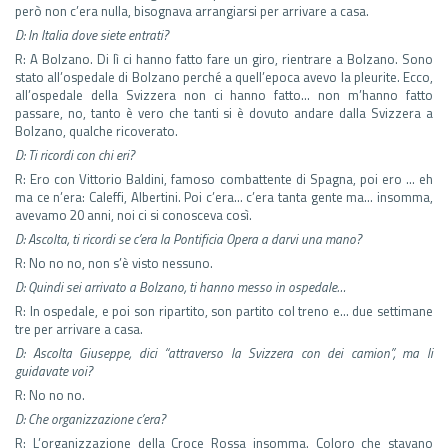
però non c’era nulla, bisognava arrangiarsi per arrivare a casa.
D: In Italia dove siete entrati?
R: A Bolzano. Di lì ci hanno fatto fare un giro, rientrare a Bolzano. Sono
stato all’ospedale di Bolzano perché a quell’epoca avevo la pleurite. Ecco,
all’ospedale della Svizzera non ci hanno fatto… non m’hanno fatto
passare, no, tanto è vero che tanti si è dovuto andare dalla Svizzera a
Bolzano, qualche ricoverato.
D: Ti ricordi con chi eri?
R: Ero con Vittorio Baldini, famoso combattente di Spagna, poi ero … eh
ma ce n’era: Caleffi, Albertini. Poi c’era… c’era tanta gente ma… insomma,
avevamo 20 anni, noi ci si conosceva così.
D: Ascolta, ti ricordi se c’era la Pontificia Opera a darvi una mano?
R: No no no, non s’è visto nessuno.
D: Quindi sei arrivato a Bolzano, ti hanno messo in ospedale…
R: In ospedale, e poi son ripartito, son partito col treno e… due settimane
tre per arrivare a casa.
D: Ascolta Giuseppe, dici “attraverso la Svizzera con dei camion”, ma li
guidavate voi?
R: No no no.
D: Che organizzazione c’era?
R: L’organizzazione della Croce Rossa insomma. Coloro che stavano