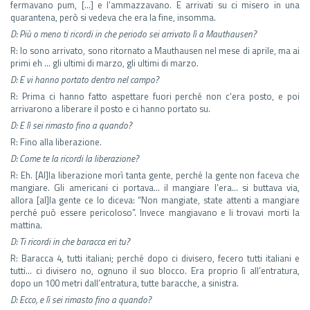
fermavano pum, […] e l’ammazzavano. E arrivati su ci misero in una
quarantena, però si vedeva che era la fine, insomma.
D: Più o meno ti ricordi in che periodo sei arrivato lì a Mauthausen?
R: Io sono arrivato, sono ritornato a Mauthausen nel mese di aprile, ma ai
primi eh … gli ultimi di marzo, gli ultimi di marzo.
D: E vi hanno portato dentro nel campo?
R: Prima ci hanno fatto aspettare fuori perché non c‘era posto, e poi
arrivarono a liberare il posto e ci hanno portato su.
D: E lì sei rimasto fino a quando?
R: Fino alla liberazione.
D: Come te la ricordi la liberazione?
R: Eh. [Al]la liberazione morì tanta gente, perché la gente non faceva che
mangiare. Gli americani ci portava… il mangiare l’era… si buttava via,
allora [al]la gente ce lo diceva: “Non mangiate, state attenti a mangiare
perché può essere pericoloso”. Invece mangiavano e li trovavi morti la
mattina.
D: Ti ricordi in che baracca eri tu?
R: Baracca 4, tutti italiani; perché dopo ci divisero, fecero tutti italiani e
tutti… ci divisero no, ognuno il suo blocco. Era proprio lì all’entratura,
dopo un 100 metri dall’entratura, tutte baracche, a sinistra.
D: Ecco, e lì sei rimasto fino a quando?