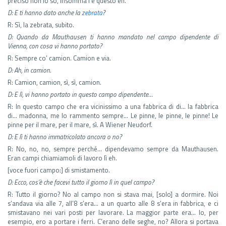
preciso non lo so, insomma l’è questo eh.
D: E ti hanno dato anche la
zebrata
?
R: Sì, la zebrata, subito.
D: Quando da Mauthausen ti hanno mandato nel campo dipendente di
Vienna, con cosa vi hanno portato?
R: Sempre co’ camion. Camion e via.
D: Ah, in camion.
R: Camion, camion, sì, sì, camion.
D: E lì, vi hanno portato in questo campo dipendente…
R: In questo campo che era vicinissimo a una fabbrica di di… la fabbrica
di… madonna, me lo rammento sempre… Le pinne, le pinne, le pinne! Le
pinne per il mare, per il mare, sì. A Wiener Neudorf.
D: E lì ti hanno immatricolato ancora o no?
R: No, no, no, sempre perché… dipendevamo sempre da Mauthausen.
Eran campi chiamiamoli di lavoro lì eh.
[voce fuori campo:] di smistamento.
D: Ecco, cos’è che facevi tutto il giorno lì in quel campo?
R: Tutto il giorno? No al campo non si stava mai, [solo] a dormire. Noi
s’andava via alle 7, all’8 s’era… a un quarto alle 8 s’era in fabbrica, e ci
smistavano nei vari posti per lavorare. La maggior parte era… Io, per
esempio, ero a portare i ferri. C’erano delle seghe, no? Allora si portava