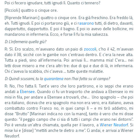
Poi ci fecero ignudare, tutti ignudi lì. Quanto ci tennero?
[Piccioli:] quattro o cinque ore.
[Riprende Marinari:] quattro o cinque ore. Era già freschino. Era freddo là,
eh. Tutti ignudi. E poi ci portarono giù, e ci
rasarono
tutti, di dietro, davanti,
dappertutto, dappertutto. E poi il bagno. E poi io avevo delle bollicine, mi
mandarono in infermeria. Ecco, e forse lì fu la mia salvezza.
D: L’infermeria quella giù?
R: Sì. Ero scalzo, m’avevano dato un paio di
zoccoli
, c’ho il 42, m’avevan
dato il 38, sicché con le gambe non c’entravo dentro. E c’era la neve alta.
Tutta a piedi, sino all’infermeria. Poi arrivai lì… mamma mia! C’era… nei
letti dove misero a me c’era altri tre: due di qui e due di là, in infermeria.
Chi c’aveva la scabbia, chi c’aveva … tutte queste malattie.
D: Quindi scusami, tu la
quarantena
non l’hai fatta su al campo?
R: No, l’ho fatta lì. Tant’e vero che loro partirono, e io seppi che erano
andati a
Ebensee
. Quando ci fu un trasporto che andava a Ebensee io mi
misi in fila, per andare a Ebensee a trovarli, che… Uno spagnolo – che poi
era italiano, diceva che era spagnolo ma non era vero, era italiano, aveva
combattuto contro Franco no, in quei campi lì – e mi tirò addietro, mi
disse “Brutto” [Marinari indica no con la mano], tanto è vero che mi disse
questo: “il peggio campo che ci sia di tutti i campi che erano nei dintorni”.
Poi è venuta un’altra chiamata, quella per il lavoro, a
Wiener Neudorf
. Si
mise lui e [disse] “mettiti anche te dietro a me”. Ci andai, e arrivai a Wiener
Neudorf.