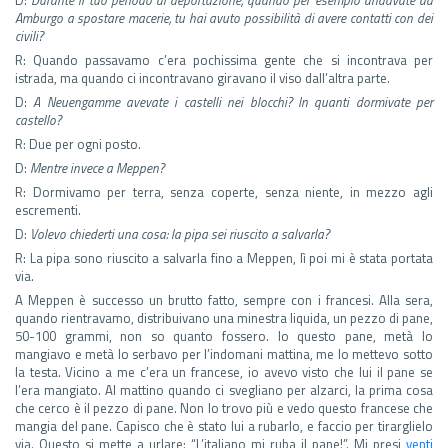
Amburgo a spostare macerie, tu hai avuto possibilità di avere contatti con dei
civili?
R: Quando passavamo c’era pochissima gente che si incontrava per
istrada, ma quando ci incontravano giravano il viso dall’altra parte.
D:
A Neuengamme avevate i castelli nei blocchi? In quanti dormivate per
castello?
R: Due per ogni posto.
D:
Mentre invece a Meppen?
R: Dormivamo per terra, senza coperte, senza niente, in mezzo agli
escrementi.
D:
Volevo chiederti una cosa: la pipa sei riuscito a salvarla?
R: La pipa sono riuscito a salvarla fino a Meppen, lì poi mi è stata portata
via.
A Meppen è successo un brutto fatto, sempre con i francesi. Alla sera,
quando rientravamo, distribuivano una minestra liquida, un pezzo di pane,
50-100 grammi, non so quanto fossero. Io questo pane, metà lo
mangiavo e metà lo serbavo per l’indomani mattina, me lo mettevo sotto
la testa. Vicino a me c’era un francese, io avevo visto che lui il pane se
l’era mangiato. Al mattino quando ci svegliano per alzarci, la prima cosa
che cerco è il pezzo di pane. Non lo trovo più e vedo questo francese che
mangia del pane. Capisco che è stato lui a rubarlo, e faccio per tirarglielo
via. Questo si mette a urlare: “L’italiano mi ruba il pane!”. Mi presi
venti