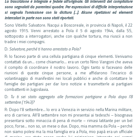
La trascrizione è integrale e fedele all’originale. Gli interventi del compilatore
sono segnalati da parentesi quadre. Per espressioni di difficile interpretazione
si segnala l’omissione con la dicitura […].
Alcune ripetizioni ed elementi
intercalari in parte non sono stati riportati.
Sono Vitiello Salvatore. Nacqui a Boscoreale, in provincia di Napoli, il 22
agosto 1915. Venni arrestato a Pola il 5 di agosto 1944, dalla SS,
sottoposto a interrogatori, anche con qualche tortura, ma riuscii a non
tradire i miei compagni.
D:
Salvatore, perché ti hanno arrestato a Pola?
R: Io facevo parte di una cellula partigiana di cinque elementi. Venivamo
contattati da un… come chiamarlo… era un certo Nino Vangoni che aveva
il compito di coordinare il nostro lavoro. Ogni tanto si facevano delle
riunioni di queste cinque persone, a me affidarono l’incarico di
volantinaggio di manifestini nei locali pubblici e anche di contattare le
famiglie dei partigiani per dar loro notizie e trasmetterle ai partigiani
combattenti in Jugoslavia.
D:
Tu ti sei stato aggregato alle formazioni partigiane a Pola dopo l’8
settembre [1943]?
R: Dopo l’8 settembre… Io ero a Venezia in servizio nella Marina militare,
ero di carriera. All’8 settembre non mi presentai ai tedeschi – bisognava
presentarsi sotto minaccia di pena di morte – rimasi latitante per un bel
poco, forse… non so, un mese o due. Dopo, mia mamma da Pola – perché
non siamo polesi ma la mia famiglia era a Pola, mio papà era un ufficiale
di marina, era stato preso anche lui prigioniero, internato nei campi