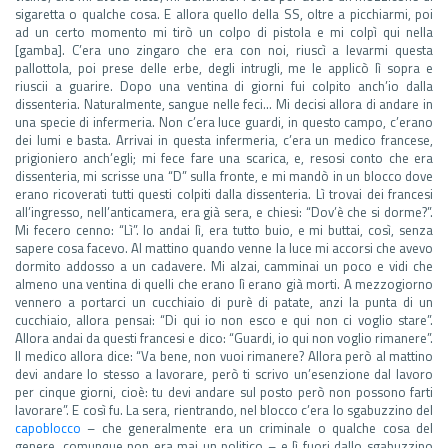
sigaretta o qualche cosa. E allora quello della SS, oltre a picchiarmi, poi
ad un certo momento mi tirò un colpo di pistola e mi colpì qui nella
[gamba]. C’era uno zingaro che era con noi, riuscì a levarmi questa
pallottola, poi prese delle erbe, degli intrugli, me le applicò lì sopra e
riuscii a guarire. Dopo una ventina di giorni fui colpito anch’io dalla
dissenteria. Naturalmente, sangue nelle feci… Mi decisi allora di andare in
una specie di infermeria. Non c’era luce guardi, in questo campo, c’erano
dei lumi e basta. Arrivai in questa infermeria, c’era un medico francese,
prigioniero anch’egli; mi fece fare una scarica, e, resosi conto che era
dissenteria, mi scrisse una “D” sulla fronte, e mi mandò in un blocco dove
erano ricoverati tutti questi colpiti dalla dissenteria. Lì trovai dei francesi
all’ingresso, nell’anticamera, era già sera, e chiesi: “Dov’è che si dorme?”.
Mi fecero cenno: “Lì”. Io andai lì, era tutto buio, e mi buttai, così, senza
sapere cosa facevo. Al mattino quando venne la luce mi accorsi che avevo
dormito addosso a un cadavere. Mi alzai, camminai un poco e vidi che
almeno una ventina di quelli che erano lì erano già morti. A mezzogiorno
vennero a portarci un cucchiaio di purè di patate, anzi la punta di un
cucchiaio, allora pensai: “Di qui io non esco e qui non ci voglio stare”.
Allora andai da questi francesi e dico: “Guardi, io qui non voglio rimanere”.
Il medico allora dice: “Va bene, non vuoi rimanere? Allora però al mattino
devi andare lo stesso a lavorare, però ti scrivo un’esenzione dal lavoro
per cinque giorni, cioè: tu devi andare sul posto però non possono farti
lavorare”. E così fu. La sera, rientrando, nel blocco c’era lo sgabuzzino del
capoblocco
– che generalmente era un criminale o qualche cosa del
genere, comunque non era mai un politico – e lì fuori dallo sgabuzzino