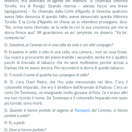
tedeschi, era diventata un’agente dei tedeschi. Si chiamava Vittorina
Torollo, era di Rovigo. Quando ritornai – adesso faccio una breve
[spiegazione] – fui chiamato dalla Corte d’Appello di Venezia: qualcuno
aveva fatto denuncia di questo fatto, aveva denunciato questa Vittorina
Torollo. E la Corte d’Appello mi chiese se io intendevo proseguire, dico:
“No, ormai sono ritornato, se la vede lei con la sua coscienza, per me la
storia finisce qua”. Mi guardarono un po’ perplessi, mi dissero: “Va be’,
contento lei”.
D:
Salvatore, al Coroneo eri in una cella da solo o con altri compagni?
R: Eravamo in sette o otto in una cella, una camera… non so cosa fosse.
Qui riuscii a procurarmi dei panini tramite i secondini, anche tre o quattro
pacchi di trinciato di tabacco che mi servì moltissimo perché arrivai a
Dachau che ne avevo ancora. Poi racconterò la storia di questo tabacco.
D:
Ti ricordi il nome di qualche tuo compagno di cella?
R: Sì, c’era Chert Pietro, che l’ho visto menzionato nel libro. C’era il
colonnello Imparato, che era il direttore dell’Arsenale di Padova. C’era un
certo De Tommaso, un insegnante molto giovane di Pola. Ce n’erano altri
ma non ricordo il nome. De Tommaso e il colonnello Imparato non sono
più tornati, sono morti.
D:
Quando ti hanno portato al vagone, al
Transport
, dal Coroneo, vi hanno
portato a piedi?
R: Sì, a piedi.
D:
Dove vi hanno portato?