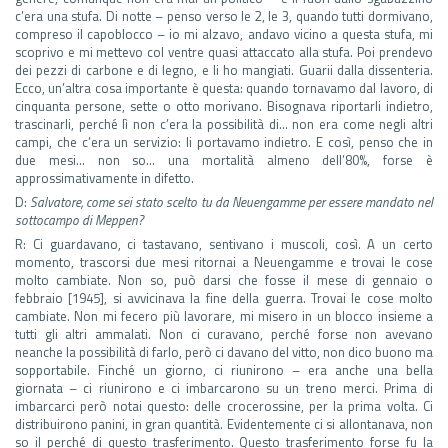
c’era una stufa. Di notte – penso verso le 2, le 3, quando tutti dormivano,
compreso il capoblocco – io mi alzavo, andavo vicino a questa stufa, mi
scoprivo e mi mettevo col ventre quasi attaccato alla stufa. Poi prendevo
dei pezzi di carbone e di legno, e li ho mangiati. Guarii dalla dissenteria.
Ecco, un’altra cosa importante è questa: quando tornavamo dal lavoro, di
cinquanta persone, sette o otto morivano. Bisognava riportarli indietro,
trascinarli, perché lì non c’era la possibilità di… non era come negli altri
campi, che c’era un servizio: li portavamo indietro. E così, penso che in
due mesi… non so… una mortalità almeno dell’80%, forse è
approssimativamente in difetto.
D:
Salvatore, come sei stato scelto tu da Neuengamme per essere mandato nel
sottocampo di Meppen?
R: Ci guardavano, ci tastavano, sentivano i muscoli, così. A un certo
momento, trascorsi due mesi ritornai a Neuengamme e trovai le cose
molto cambiate. Non so, può darsi che fosse il mese di gennaio o
febbraio [1945], si avvicinava la fine della guerra. Trovai le cose molto
cambiate. Non mi fecero più lavorare, mi misero in un blocco insieme a
tutti gli altri ammalati. Non ci curavano, perché forse non avevano
neanche la possibilità di farlo, però ci davano del vitto, non dico buono ma
sopportabile. Finché un giorno, ci riunirono – era anche una bella
giornata – ci riunirono e ci imbarcarono su un treno merci. Prima di
imbarcarci però notai questo: delle crocerossine, per la prima volta. Ci
distribuirono panini, in gran quantità. Evidentemente ci si allontanava, non
so il perché di questo trasferimento. Questo trasferimento forse fu la