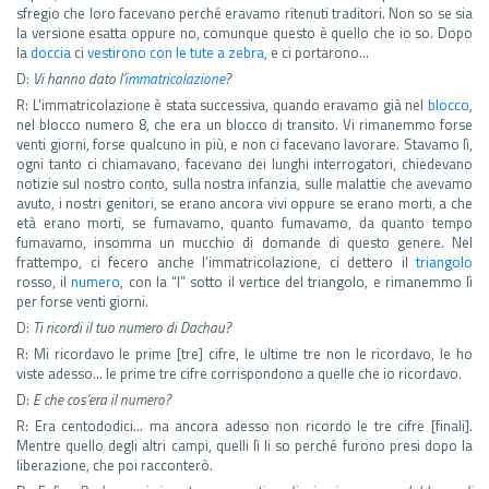
sfregio che loro facevano perché eravamo ritenuti traditori. Non so se sia
la versione esatta oppure no, comunque questo è quello che io so. Dopo
la
doccia
ci
vestirono con le tute a zebra
, e ci portarono…
D:
Vi hanno dato l’
immatricolazione
?
R: L’immatricolazione è stata successiva, quando eravamo già nel
blocco
,
nel blocco numero 8, che era un blocco di transito. Vi rimanemmo forse
venti giorni, forse qualcuno in più, e non ci facevano lavorare. Stavamo lì,
ogni tanto ci chiamavano, facevano dei lunghi interrogatori, chiedevano
notizie sul nostro conto, sulla nostra infanzia, sulle malattie che avevamo
avuto, i nostri genitori, se erano ancora vivi oppure se erano morti, a che
età erano morti, se fumavamo, quanto fumavamo, da quanto tempo
fumavamo, insomma un mucchio di domande di questo genere. Nel
frattempo, ci fecero anche l’immatricolazione, ci dettero il
triangolo
rosso, il
numero
, con la “I” sotto il vertice del triangolo, e rimanemmo lì
per forse venti giorni.
D:
Ti ricordi il tuo numero di Dachau?
R: Mi ricordavo le prime [tre] cifre, le ultime tre non le ricordavo, le ho
viste adesso… le prime tre cifre corrispondono a quelle che io ricordavo.
D:
E che cos’era il numero?
R: Era centododici… ma ancora adesso non ricordo le tre cifre [finali].
Mentre quello degli altri campi, quelli lì li so perché furono presi dopo la
liberazione, che poi racconterò.