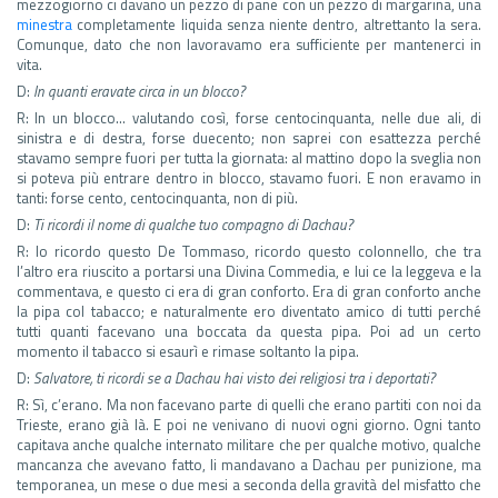
mezzogiorno ci davano un pezzo di pane con un pezzo di margarina, una
minestra
completamente liquida senza niente dentro, altrettanto la sera.
Comunque, dato che non lavoravamo era sufficiente per mantenerci in
vita.
D:
In quanti eravate circa in un blocco?
R: In un blocco… valutando così, forse centocinquanta, nelle due ali, di
sinistra e di destra, forse duecento; non saprei con esattezza perché
stavamo sempre fuori per tutta la giornata: al mattino dopo la sveglia non
si poteva più entrare dentro in blocco, stavamo fuori. E non eravamo in
tanti: forse cento, centocinquanta, non di più.
D:
Ti ricordi il nome di qualche tuo compagno di Dachau?
R: Io ricordo questo De Tommaso, ricordo questo colonnello, che tra
l’altro era riuscito a portarsi una Divina Commedia, e lui ce la leggeva e la
commentava, e questo ci era di gran conforto. Era di gran conforto anche
la pipa col tabacco; e naturalmente ero diventato amico di tutti perché
tutti quanti facevano una boccata da questa pipa. Poi ad un certo
momento il tabacco si esaurì e rimase soltanto la pipa.
D:
Salvatore, ti ricordi se a Dachau hai visto dei religiosi tra i deportati?
R: Sì, c’erano. Ma non facevano parte di quelli che erano partiti con noi da
Trieste, erano già là. E poi ne venivano di nuovi ogni giorno. Ogni tanto
capitava anche qualche internato militare che per qualche motivo, qualche
mancanza che avevano fatto, li mandavano a Dachau per punizione, ma
temporanea, un mese o due mesi a seconda della gravità del misfatto che