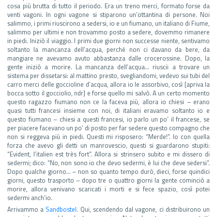
cosa più brutta di tutto il periodo. Era un treno merci, formato forse da
venti vagoni. In ogni vagone si stiparono un’ottantina di persone. Noi
salimmo, i primi riuscirono a sedersi, io e un fiumano, un italiano di Fiume,
salimmo per ultimi e non trovammo posto a sedere, dovemmo rimanere
in piedi. Iniziò il viaggio. I primi due giorni non successe niente, sentivamo
soltanto la mancanza dell’acqua, perché non ci davano da bere, da
mangiare ne avevamo avuto abbastanza dalle crocerossine. Dopo, la
gente iniziò a morire. La mancanza dell’acqua… riuscii a trovare un
sistema per dissetarsi: al mattino presto, svegliandomi, vedevo sui tubi del
carro merci delle goccioline d’acqua, allora io le assorbivo, così [apriva la
bocca sotto il gocciolio, ndr] e forse quello mi salvò. A un certo momento
questo ragazzo fiumano non ce la faceva più, allora io chiesi – erano
quasi tutti francesi insieme con noi, di italiani eravamo soltanto io e
questo fiumano – chiesi a questi francesi, io parlo un po’ il francese, se
per piacere facevano un po’ di posto per far sedere questo compagno che
non si reggeva più in piedi. Questi mi risposero: “Merde!”. Io con quella
forza che avevo gli detti un manrovescio, questi si guardarono stupiti:
“Evident, l’italien est très fort”. Allora si strinsero subito e mi dissero di
sedermi; dico: “No, non sono io che devo sedermi, è lui che deve sedersi”.
Dopo qualche giorno… – non so quanto tempo durò, dieci, forse quindici
giorni, questo trasporto – dopo tre o quattro giorni la gente cominciò a
morire, allora venivano scaricati i morti e si fece spazio, così potei
sedermi anch’io.
Arrivammo a
Sandbostel
. Qui, scendendo dal vagone, ci distribuirono un