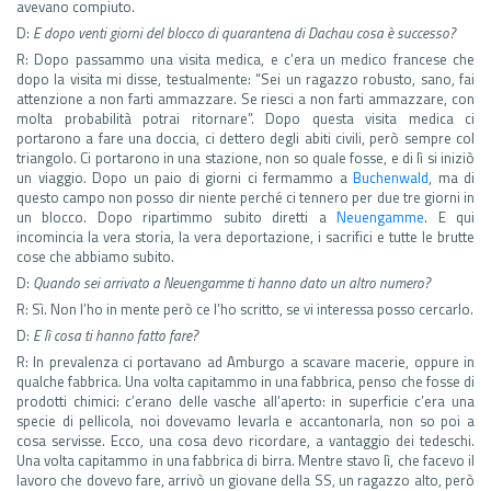
avevano compiuto.
D:
E dopo venti giorni del blocco di quarantena di Dachau cosa è successo?
R: Dopo passammo una visita medica, e c’era un medico francese che
dopo la visita mi disse, testualmente: “Sei un ragazzo robusto, sano, fai
attenzione a non farti ammazzare. Se riesci a non farti ammazzare, con
molta probabilità potrai ritornare”. Dopo questa visita medica ci
portarono a fare una doccia, ci dettero degli abiti civili, però sempre col
triangolo. Ci portarono in una stazione, non so quale fosse, e di lì si iniziò
un viaggio. Dopo un paio di giorni ci fermammo a
Buchenwald
, ma di
questo campo non posso dir niente perché ci tennero per due tre giorni in
un blocco. Dopo ripartimmo subito diretti a
Neuengamme
. E qui
incomincia la vera storia, la vera deportazione, i sacrifici e tutte le brutte
cose che abbiamo subito.
D:
Quando sei arrivato a Neuengamme ti hanno dato un altro numero?
R: Sì. Non l’ho in mente però ce l’ho scritto, se vi interessa posso cercarlo.
D:
E lì cosa ti hanno fatto fare?
R: In prevalenza ci portavano ad Amburgo a scavare macerie, oppure in
qualche fabbrica. Una volta capitammo in una fabbrica, penso che fosse di
prodotti chimici: c’erano delle vasche all’aperto: in superficie c’era una
specie di pellicola, noi dovevamo levarla e accantonarla, non so poi a
cosa servisse. Ecco, una cosa devo ricordare, a vantaggio dei tedeschi.
Una volta capitammo in una fabbrica di birra. Mentre stavo lì, che facevo il
lavoro che dovevo fare, arrivò un giovane della SS, un ragazzo alto, però