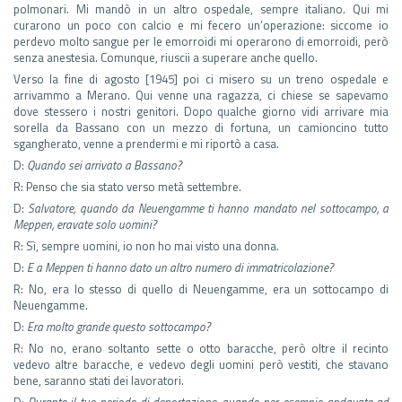
polmonari. Mi mandò in un altro ospedale, sempre italiano. Qui mi
curarono un poco con calcio e mi fecero un’operazione: siccome io
perdevo molto sangue per le emorroidi mi operarono di emorroidi, però
senza anestesia. Comunque, riuscii a superare anche quello.
Verso la fine di agosto [1945] poi ci misero su un treno ospedale e
arrivammo a Merano. Qui venne una ragazza, ci chiese se sapevamo
dove stessero i nostri genitori. Dopo qualche giorno vidi arrivare mia
sorella da Bassano con un mezzo di fortuna, un camioncino tutto
sgangherato, venne a prendermi e mi riportò a casa.
D:
Quando sei arrivato a Bassano?
R: Penso che sia stato verso metà settembre.
D:
Salvatore, quando da Neuengamme ti hanno mandato nel sottocampo, a
Meppen, eravate solo uomini?
R: Sì, sempre uomini, io non ho mai visto una donna.
D:
E a Meppen ti hanno dato un altro numero di immatricolazione?
R: No, era lo stesso di quello di Neuengamme, era un sottocampo di
Neuengamme.
D:
Era molto grande questo sottocampo?
R: No no, erano soltanto sette o otto baracche, però oltre il recinto
vedevo altre baracche, e vedevo degli uomini però vestiti, che stavano
bene, saranno stati dei lavoratori.
D:
Durante il tuo periodo di deportazione, quando per esempio andavate ad