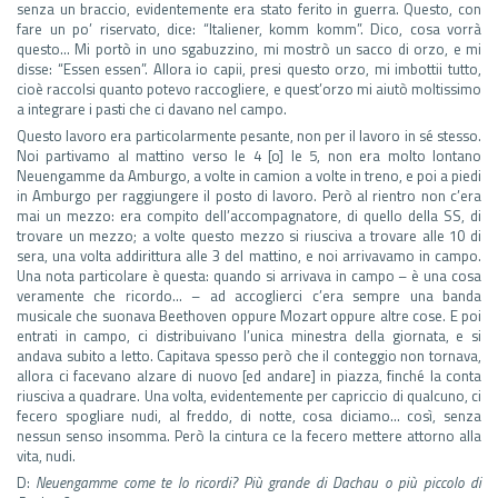
senza un braccio, evidentemente era stato ferito in guerra. Questo, con
fare un po’ riservato, dice: “Italiener, komm komm”. Dico, cosa vorrà
questo… Mi portò in uno sgabuzzino, mi mostrò un sacco di orzo, e mi
disse: “Essen essen”. Allora io capii, presi questo orzo, mi imbottii tutto,
cioè raccolsi quanto potevo raccogliere, e quest’orzo mi aiutò moltissimo
a integrare i pasti che ci davano nel campo.
Questo lavoro era particolarmente pesante, non per il lavoro in sé stesso.
Noi partivamo al mattino verso le 4 [o] le 5, non era molto lontano
Neuengamme da Amburgo, a volte in camion a volte in treno, e poi a piedi
in Amburgo per raggiungere il posto di lavoro. Però al rientro non c’era
mai un mezzo: era compito dell’accompagnatore, di quello della SS, di
trovare un mezzo; a volte questo mezzo si riusciva a trovare alle 10 di
sera, una volta addirittura alle 3 del mattino, e noi arrivavamo in campo.
Una nota particolare è questa: quando si arrivava in campo – è una cosa
veramente che ricordo… – ad accoglierci c’era sempre una banda
musicale che suonava Beethoven oppure Mozart oppure altre cose. E poi
entrati in campo, ci distribuivano l’unica minestra della giornata, e si
andava subito a letto. Capitava spesso però che il conteggio non tornava,
allora ci facevano alzare di nuovo [ed andare] in piazza, finché la conta
riusciva a quadrare. Una volta, evidentemente per capriccio di qualcuno, ci
fecero spogliare nudi, al freddo, di notte, cosa diciamo… così, senza
nessun senso insomma. Però la cintura ce la fecero mettere attorno alla
vita, nudi.
D:
Neuengamme come te lo ricordi? Più grande di Dachau o più piccolo di