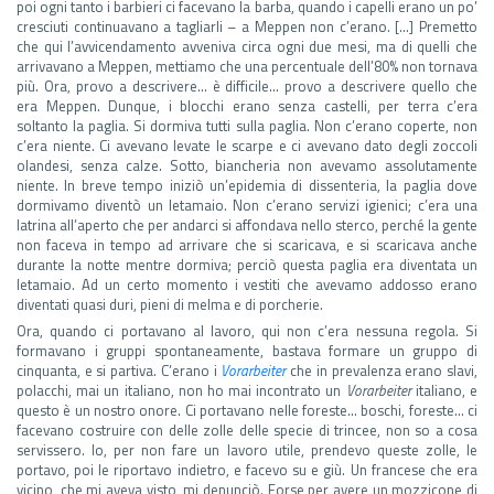
poi ogni tanto i barbieri ci facevano la barba, quando i capelli erano un po’
cresciuti continuavano a tagliarli – a Meppen non c’erano. […] Premetto
che qui l’avvicendamento avveniva circa ogni due mesi, ma di quelli che
arrivavano a Meppen, mettiamo che una percentuale dell’80% non tornava
più. Ora, provo a descrivere… è difficile… provo a descrivere quello che
era Meppen. Dunque, i blocchi erano senza castelli, per terra c’era
soltanto la paglia. Si dormiva tutti sulla paglia. Non c’erano coperte, non
c’era niente. Ci avevano levate le scarpe e ci avevano dato degli zoccoli
olandesi, senza calze. Sotto, biancheria non avevamo assolutamente
niente. In breve tempo iniziò un’epidemia di dissenteria, la paglia dove
dormivamo diventò un letamaio. Non c’erano servizi igienici; c’era una
latrina all’aperto che per andarci si affondava nello sterco, perché la gente
non faceva in tempo ad arrivare che si scaricava, e si scaricava anche
durante la notte mentre dormiva; perciò questa paglia era diventata un
letamaio. Ad un certo momento i vestiti che avevamo addosso erano
diventati quasi duri, pieni di melma e di porcherie.
Ora, quando ci portavano al lavoro, qui non c’era nessuna regola. Si
formavano i gruppi spontaneamente, bastava formare un gruppo di
cinquanta, e si partiva. C’erano i
Vorarbeiter
che in prevalenza erano slavi,
polacchi, mai un italiano, non ho mai incontrato un
Vorarbeiter
italiano, e
questo è un nostro onore. Ci portavano nelle foreste… boschi, foreste… ci
facevano costruire con delle zolle delle specie di trincee, non so a cosa
servissero. Io, per non fare un lavoro utile, prendevo queste zolle, le
portavo, poi le riportavo indietro, e facevo su e giù. Un francese che era
vicino, che mi aveva visto, mi denunciò. Forse per avere un mozzicone di