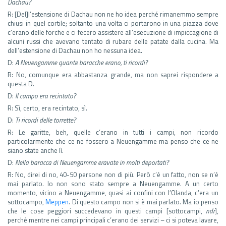
Dachau?
R: [Del]l’estensione di Dachau non ne ho idea perché rimanemmo sempre
chiusi in quel cortile; soltanto una volta ci portarono in una piazza dove
c’erano delle forche e ci fecero assistere all’esecuzione di impiccagione di
alcuni russi che avevano tentato di rubare delle patate dalla cucina. Ma
dell’estensione di Dachau non ho nessuna idea.
D:
A Neuengamme quante baracche erano, ti ricordi?
R: No, comunque era abbastanza grande, ma non saprei rispondere a
questa D.
D:
Il campo era recintato?
R: Sì, certo, era recintato, sì.
D:
Ti ricordi delle torrette?
R: Le garitte, beh, quelle c’erano in tutti i campi, non ricordo
particolarmente che ce ne fossero a Neuengamme ma penso che ce ne
siano state anche lì.
D:
Nella baracca di Neuengamme eravate in molti deportati?
R: No, direi di no, 40-50 persone non di più. Però c’è un fatto, non se n’è
mai parlato. Io non sono stato sempre a Neuengamme. A un certo
momento, vicino a Neuengamme, quasi ai confini con l’Olanda, c’era un
sottocampo,
Meppen
. Di questo campo non si è mai parlato. Ma io penso
che le cose peggiori succedevano in questi campi [sottocampi,
ndr
],
perché mentre nei campi principali c’erano dei servizi – ci si poteva lavare,