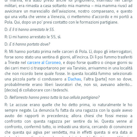
militari, era rimasta a casa soltanto mia mamma – mia mamma riuscì ad
avvicinare un maresciallo dell’aviazione, nostro compaesano, e questo
qui una volta che venne a Venezia, ci mettemmo d’accordo e mi portò a
Pola. Qui, dopo un po’ presi contatto con le formazioni partigiane.
D:
E lì ti hanno arrestato le SS.
R: Lì mi hanno arrestato le SS, sì.
D:
E ti hanno portato dove?
R: Mi hanno portato prima nelle carceri di Pola. Lì, dopo gli interrogatori,
forse sono stato una ventina di giorni, all’incirca. Di lì poi fummo trasferiti
a Trieste nel
carcere al Coroneo
, e dopo forse quattro o cinque giorni su
dei carri merci ci trasportarono per via Tarvisio, arrivammo in una località
che non ricordo bene quale fosse. In questa località fummo selezionati:
una piccola parte ci condussero a
Dachau
, l’altra [parte] non so dove,
probabilmente erano liberi lavoratori che, non so, avevano aderito…
[deciso] di collaborare con i tedeschi.
D:
Nell’arresto hanno preso tutta la tua cellula partigiana?
R: Le accuse erano quelle che ho detto prima, io naturalmente le ho
sempre negate. La denuncia fu fatta da una ragazza con la quale avevo
avuto dei rapporti in precedenza; allora chiesi che fossi messo a
confronto con questa ragazza per sentire da lei. Questa venne al
confronto, confermò tutto, io imbastii una storia, cercando di convincere
che questa qui agiva per vendetta, ma in effetti questa si era data ai