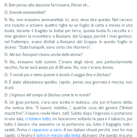
R: Beh penso alla stazione ferroviaria. Penso eh…
D:
Eravate ammanettati?
R: No, non eravamo ammanettati. Io, anzi, devo dire questo. Nel carcere
ero riuscito a scrivere quattro righe su un foglio di carta e messo in una
busta; durante il tragitto la buttai per terra, questa busta fu raccolta e i
miei genitori la ricevettero a Bassano del Grappa, perché i miei genitori,
nel frattempo, erano sfollati a Bassano del Grappa. In questo foglio io
dicevo: “State tranquilli, sono certo che ritornerò”.
D:
Nel tuo Transport c’erano anche delle donne?
R: No, eravamo tutti uomini. C’erano degli ebrei, uno particolarmente
vecchio, forse avrà avuto più di 80 anni. No, non c’erano donne.
D:
Ti ricordi più o meno quanto è durato il viaggio fino a Dachau?
R: È stato abbastanza spedito, rapido, penso una giornata e mezza, non
di più.
D:
L’ingresso del campo di Dachau come te lo ricordi?
R: Un gran portone, c’era una scritta in tedesco, che poi m’hanno detto
che voleva dire: “Il lavoro nobilita…”, qualche cosa del genere [“Arbeit
macht frei”: il lavoro rende liberi,
ndr
]. Subito dopo l’ingresso ci portarono
in una sala,
ci tolsero tutto
, mi lasciarono soltanto la pipa e il tabacco, poi
tutto il danaro che avevamo ce lo portarono via, tutto il bagaglio, tutti i
vestiti. Prima ci
raparono a zero
. A noi italiani chissà perché, non ho mai
capito, ci fecero il
solco in mezzo alla testa
: dicevano che questo era uno