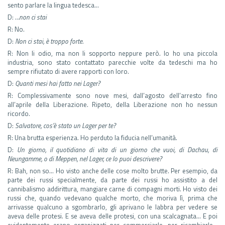
sento parlare la lingua tedesca…
D:
…non ci stai
R: No.
D:
Non ci stai, è troppo forte.
R: Non li odio, ma non li sopporto neppure però. Io ho una piccola
industria, sono stato contattato parecchie volte da tedeschi ma ho
sempre rifiutato di avere rapporti con loro.
D:
Quanti mesi hai fatto nei Lager?
R: Complessivamente sono nove mesi, dall’agosto dell’arresto fino
all’aprile della Liberazione. Ripeto, della Liberazione non ho nessun
ricordo.
D:
Salvatore, cos’è stato un Lager per te?
R: Una brutta esperienza. Ho perduto la fiducia nell’umanità.
D:
Un giorno, il quotidiano di vita di un giorno che vuoi, di Dachau, di
Neungamme, o di Meppen, nel Lager, ce lo puoi descrivere?
R: Bah, non so… Ho visto anche delle cose molto brutte. Per esempio, da
parte dei russi specialmente, da parte dei russi ho assistito a del
cannibalismo addirittura, mangiare carne di compagni morti. Ho visto dei
russi che, quando vedevano qualche morto, che moriva lì, prima che
arrivasse qualcuno a sgombrarlo, gli aprivano le labbra per vedere se
aveva delle protesi. E se aveva delle protesi, con una scalcagnata… E poi
evidentemente erano organizzati per commerciarle, per ricambiarle…