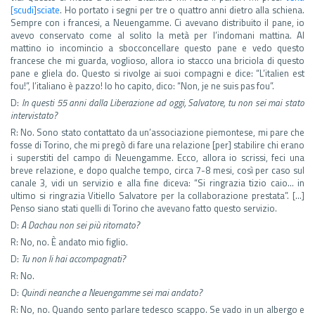
[scudi]sciate
. Ho portato i segni per tre o quattro anni dietro alla schiena.
Sempre con i francesi, a Neuengamme. Ci avevano distribuito il pane, io
avevo conservato come al solito la metà per l’indomani mattina. Al
mattino io incomincio a sbocconcellare questo pane e vedo questo
francese che mi guarda, voglioso, allora io stacco una briciola di questo
pane e gliela do. Questo si rivolge ai suoi compagni e dice: “L’italien est
fou!”, l’italiano è pazzo! Io ho capito, dico: “Non, je ne suis pas fou”.
D:
In questi 55 anni dalla Liberazione ad oggi, Salvatore, tu non sei mai stato
intervistato?
R: No. Sono stato contattato da un’associazione piemontese, mi pare che
fosse di Torino, che mi pregò di fare una relazione [per] stabilire chi erano
i superstiti del campo di Neuengamme. Ecco, allora io scrissi, feci una
breve relazione, e dopo qualche tempo, circa 7-8 mesi, così per caso sul
canale 3, vidi un servizio e alla fine diceva: “Si ringrazia tizio caio… in
ultimo si ringrazia Vitiello Salvatore per la collaborazione prestata”. […]
Penso siano stati quelli di Torino che avevano fatto questo servizio.
D:
A Dachau non sei più ritornato?
R: No, no. È andato mio figlio.
D:
Tu non li hai accompagnati?
R: No.
D:
Quindi neanche a Neuengamme sei mai andato?
R: No, no. Quando sento parlare tedesco scappo. Se vado in un albergo e