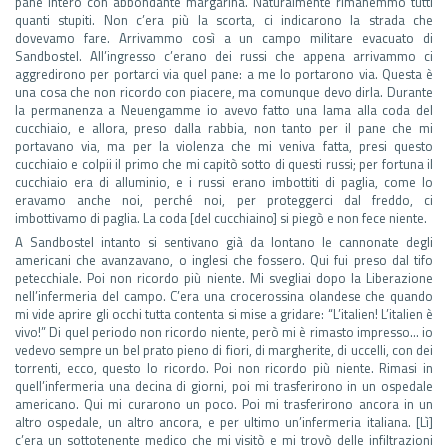
pane intero con abbondante margarina. Naturalmente rimanemmo tutti
quanti stupiti. Non c’era più la scorta, ci indicarono la strada che
dovevamo fare. Arrivammo così a un campo militare evacuato di
Sandbostel. All’ingresso c’erano dei russi che appena arrivammo ci
aggredirono per portarci via quel pane: a me lo portarono via. Questa è
una cosa che non ricordo con piacere, ma comunque devo dirla. Durante
la permanenza a Neuengamme io avevo fatto una lama alla coda del
cucchiaio, e allora, preso dalla rabbia, non tanto per il pane che mi
portavano via, ma per la violenza che mi veniva fatta, presi questo
cucchiaio e colpii il primo che mi capitò sotto di questi russi; per fortuna il
cucchiaio era di alluminio, e i russi erano imbottiti di paglia, come lo
eravamo anche noi, perché noi, per proteggerci dal freddo, ci
imbottivamo di paglia. La coda [del cucchiaino] si piegò e non fece niente.
A Sandbostel intanto si sentivano già da lontano le cannonate degli
americani che avanzavano, o inglesi che fossero. Qui fui preso dal tifo
petecchiale. Poi non ricordo più niente. Mi svegliai dopo la Liberazione
nell’infermeria del campo. C’era una crocerossina olandese che quando
mi vide aprire gli occhi tutta contenta si mise a gridare: “L’italien! L’italien è
vivo!” Di quel periodo non ricordo niente, però mi è rimasto impresso… io
vedevo sempre un bel prato pieno di fiori, di margherite, di uccelli, con dei
torrenti, ecco, questo lo ricordo. Poi non ricordo più niente. Rimasi in
quell’infermeria una decina di giorni, poi mi trasferirono in un ospedale
americano. Qui mi curarono un poco. Poi mi trasferirono ancora in un
altro ospedale, un altro ancora, e per ultimo un’infermeria italiana. [Lì]
c’era un sottotenente medico che mi visitò e mi trovò delle infiltrazioni