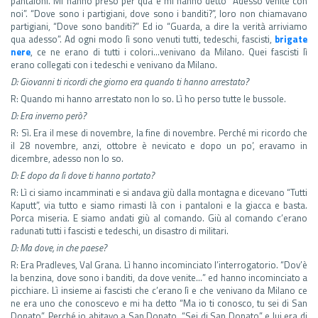
pantaloni. Mi hanno preso per qua e mi hanno detto “Adesso venite con
noi”. “Dove sono i partigiani, dove sono i banditi?”, loro non chiamavano
partigiani, “Dove sono banditi?” Ed io “Guarda, a dire la verità arriviamo
qua adesso”. Ad ogni modo lì sono venuti tutti, tedeschi, fascisti,
brigate
nere
, ce ne erano di tutti i colori…venivano da Milano. Quei fascisti lì
erano collegati con i tedeschi e venivano da Milano.
D: Giovanni ti ricordi che giorno era quando ti hanno arrestato?
R: Quando mi hanno arrestato non lo so. Lì ho perso tutte le bussole.
D: Era inverno però?
R: Sì. Era il mese di novembre, la fine di novembre. Perché mi ricordo che
il 28 novembre, anzi, ottobre è nevicato e dopo un po’, eravamo in
dicembre, adesso non lo so.
D: E dopo da lì dove ti hanno portato?
R: Lì ci siamo incamminati e si andava giù dalla montagna e dicevano “Tutti
Kaputt”, via tutto e siamo rimasti là con i pantaloni e la giacca e basta.
Porca miseria. E siamo andati giù al comando. Giù al comando c’erano
radunati tutti i fascisti e tedeschi, un disastro di militari.
D: Ma dove, in che paese?
R: Era Pradleves, Val Grana. Lì hanno incominciato l’interrogatorio. “Dov’è
la benzina, dove sono i banditi, da dove venite…” ed hanno incominciato a
picchiare. Lì insieme ai fascisti che c’erano lì e che venivano da Milano ce
ne era uno che conoscevo e mi ha detto “Ma io ti conosco, tu sei di San
Donato”. Perché io abitavo a San Donato. “Sei di San Donato” e lui era di