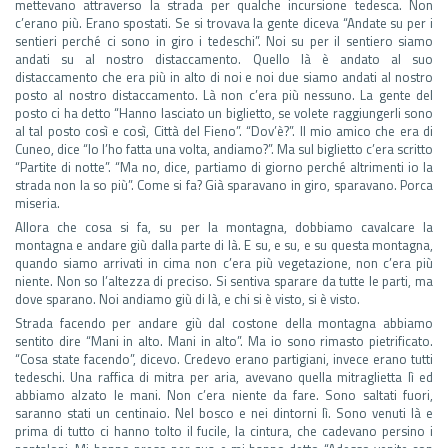
mettevano attraverso la strada per qualche incursione tedesca. Non
c’erano più. Erano spostati. Se si trovava la gente diceva “Andate su per i
sentieri perché ci sono in giro i tedeschi”. Noi su per il sentiero siamo
andati su al nostro distaccamento. Quello là è andato al suo
distaccamento che era più in alto di noi e noi due siamo andati al nostro
posto al nostro distaccamento. Là non c’era più nessuno. La gente del
posto ci ha detto “Hanno lasciato un biglietto, se volete raggiungerli sono
al tal posto così e così, Città del Fieno”. “Dov’è?”. Il mio amico che era di
Cuneo, dice “Io l’ho fatta una volta, andiamo?”. Ma sul biglietto c’era scritto
“Partite di notte”. “Ma no, dice, partiamo di giorno perché altrimenti io la
strada non la so più”. Come si fa? Già sparavano in giro, sparavano. Porca
miseria.
Allora che cosa si fa, su per la montagna, dobbiamo cavalcare la
montagna e andare giù dalla parte di là. E su, e su, e su questa montagna,
quando siamo arrivati in cima non c’era più vegetazione, non c’era più
niente. Non so l’altezza di preciso. Si sentiva sparare da tutte le parti, ma
dove sparano. Noi andiamo giù di là, e chi si è visto, si è visto.
Strada facendo per andare giù dal costone della montagna abbiamo
sentito dire “Mani in alto. Mani in alto”. Ma io sono rimasto pietrificato.
“Cosa state facendo”, dicevo. Credevo erano partigiani, invece erano tutti
tedeschi. Una raffica di mitra per aria, avevano quella mitraglietta lì ed
abbiamo alzato le mani. Non c’era niente da fare. Sono saltati fuori,
saranno stati un centinaio. Nel bosco e nei dintorni lì. Sono venuti là e
prima di tutto ci hanno tolto il fucile, la cintura, che cadevano persino i