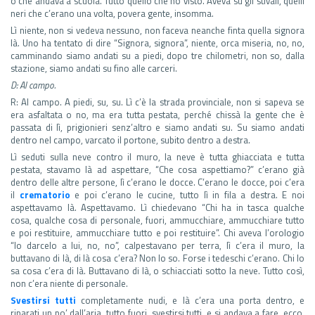
o che andava a scuola. Tutto quello che ho visto. Aveva su gli stivali, quelli
neri che c’erano una volta, povera gente, insomma.
Lì niente, non si vedeva nessuno, non faceva neanche finta quella signora
là. Uno ha tentato di dire “Signora, signora”, niente, orca miseria, no, no,
camminando siamo andati su a piedi, dopo tre chilometri, non so, dalla
stazione, siamo andati su fino alle carceri.
D: Al campo.
R: Al campo. A piedi, su, su. Lì c’è la strada provinciale, non si sapeva se
era asfaltata o no, ma era tutta pestata, perché chissà la gente che è
passata di lì, prigionieri senz’altro e siamo andati su. Su siamo andati
dentro nel campo, varcato il portone, subito dentro a destra.
Lì seduti sulla neve contro il muro, la neve è tutta ghiacciata e tutta
pestata, stavamo là ad aspettare, “Che cosa aspettiamo?” c’erano già
dentro delle altre persone, lì c’erano le docce. C’erano le docce, poi c’era
il
crematorio
e poi c’erano le cucine, tutto lì in fila a destra. E noi
aspettavamo là. Aspettavamo. Lì chiedevano “Chi ha in tasca qualche
cosa, qualche cosa di personale, fuori, ammucchiare, ammucchiare tutto
e poi restituire, ammucchiare tutto e poi restituire”. Chi aveva l’orologio
“Io darcelo a lui, no, no”, calpestavano per terra, lì c’era il muro, la
buttavano di là, di là cosa c’era? Non lo so. Forse i tedeschi c’erano. Chi lo
sa cosa c’era di là. Buttavano di là, o schiacciati sotto la neve. Tutto così,
non c’era niente di personale.
Svestirsi tutti
completamente nudi, e là c’era una porta dentro, e
riparati un po’ dall’aria, tutto fuori, svestirsi tutti, e si andava a fare, ecco
,