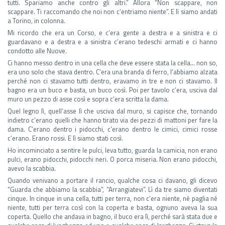
tutti. Spariamo anche contro gli altri.” Allora “Non scappare, non
scappare. Ti raccomando che noi non c’entriamo niente”. E lì siamo andati
a Torino, in colonna.
Mi ricordo che era un Corso, e c’era gente a destra e a sinistra e ci
guardavano e a destra e a sinistra c’erano tedeschi armati e ci hanno
condotto alle Nuove.
Ci hanno messo dentro in una cella che deve essere stata la cella… non so,
era uno solo che stava dentro. C’era una branda di ferro, l’abbiamo alzata
perché non ci stavamo tutti dentro, eravamo in tre e non ci stavamo. Il
bagno era un buco e basta, un buco così. Poi per tavolo c’era, usciva dal
muro un pezzo di asse così e sopra c’era scritta la dama.
Quel legno lì, quell’asse lì che usciva dal muro, si capisce che, tornando
indietro c’erano quelli che hanno tirato via dei pezzi di mattoni per fare la
dama. C’erano dentro i pidocchi, c’erano dentro le cimici, cimici rosse
c’erano. Erano rossi. E lì siamo stati così.
Ho incominciato a sentire le pulci, leva tutto, guarda la camicia, non erano
pulci, erano pidocchi, pidocchi neri. O porca miseria. Non erano pidocchi,
avevo la scabbia.
Quando venivano a portare il rancio, qualche cosa ci davano, gli dicevo
“Guarda che abbiamo la scabbia”, “Arrangiatevi”. Lì da tre siamo diventati
cinque. In cinque in una cella, tutti per terra, non c’era niente, né paglia né
niente, tutti per terra così con la coperta e basta, ognuno aveva la sua
coperta. Quello che andava in bagno, il buco era lì, perché sarà stata due e