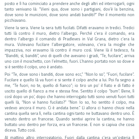
posto e lì ha cominciato a prendere anche degli altri ed interrogarli, ogni
tanto venivano là: “Vieni qua, dove sono i partigiani, dov’è la benzina,
dove sono le munizioni, dove sono andati banditi?” Per il momento non
picchiavano.
Viene la sera. Viene la sera tutti fucilati. Difatti eravamo in tredici. Tredici
tutti là contro il muro, dietro l’albergo. Perché c’era il comando, era
dentro l’albergo il comando di Pradleves in Val Grana, dietro c’era la
mura. Volevano fucilare l’albergatore, volevano, c’era la moglie che
impazziva, noi eravamo là contro il muro così. Viene là il tedesco, fa
“Banditi, sì, banditi”, uno di quelli che avevano i gradi, “Te, fucilare”, arriva
uno con il moschetto, con l’elmetto, fuori. L’hanno portato non so dove e
si è sentito il colpo, uno è andato.
Poi “Te, dove sono i banditi, dove sono ecc,” “Non lo so”, “Fuori, fucilare”.
Fucilare e quello là va fuori e si sente il colpo anche a lui. Poi fa segno a
me, “Te fuori, no te, quello di fianco”; io tiro un po’ il fiato e di fatto è
uscito quello di fianco a me e stessa fine. Sentito il colpo “bum”. Bene, lì
così dopo un po’, dopo che hanno interrogato tutti sono venuti fuori tutti
quelli là, “Non vi hanno fucilato?” “Non lo so, ho sentito il colpo, ma
vedevo ancora il muro. Ci è andata bene.” Lì allora ci hanno chiusi nella
cantina quella sera lì, nella cantina ogni tanto ne buttavano dentro uno. È
venuto dentro un francese. Quando sentivi aprire la cantina, ne hanno
buttato uno dentro per forza, era un francese. E non si capiva che cosa
diceva. Tutto così.
Al mattino altro interrogatorio. Fuori dalla cantina c’era un’osteria lì