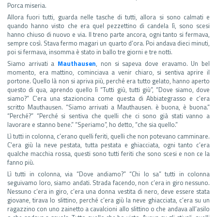
Porca miseria.
Allora fuori tutti, guarda nelle tasche di tutti, allora si sono calmati e
quando hanno visto che era quel pezzettino di candela lì, sono scesi
hanno chiuso di nuovo e via. Il treno parte ancora, ogni tanto si fermava,
sempre così. Stava fermo magari un quarto d’ora. Poi andava dieci minuti,
poi si fermava, insomma è stato in ballo tre giorni e tre notti.
Siamo arrivati a
Mauthausen
, non si sapeva dove eravamo. Un bel
momento, era mattino, cominciava a venir chiaro, si sentiva aprire il
portone. Quello là non si apriva più, perché era tutto gelato, hanno aperto
questo di qua, aprendo quello lì “Tutti giù, tutti giù”, “Dove siamo, dove
siamo?” C’era una stazioncina come questa di Abbiategrasso e c’era
scritto Mauthausen. “Siamo arrivati a Mauthausen. è buona, è buona.”
“Perché?” “Perché si sentiva che quelli che ci sono già stati vanno a
lavorare e stanno bene.” “Speriamo”, ho detto, “che sia quello.”
Lì tutti in colonna, c’erano quelli feriti, quelli che non potevano camminare.
C’era giù la neve pestata, tutta pestata e ghiacciata, ogni tanto c’era
qualche macchia rossa, questi sono tutti feriti che sono scesi e non ce la
fanno più.
Lì tutti in colonna, via “Dove andiamo?” “Chi lo sa” tutti in colonna
seguivamo loro, siamo andati. Strada facendo, non c’era in giro nessuno.
Nessuno c’era in giro, c’era una donna vestita di nero, deve essere stata
giovane, tirava lo slittino, perché c’era giù la neve ghiacciata, c’era su un
ragazzino con uno zainetto a cavalcioni allo slittino o che andava all’asilo