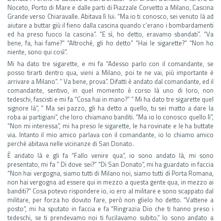
Noceto, Porto di Mare e dalle parti di Piazzale Corvetto a Milano, Cascina
Grande verso Chiaravalle. Abitava lì lui. “Ma io ti conosco, sei venuto là ad
aiutare a buttar giù il fieno dalla cascina quando c’erano i bombardamenti
ed ha preso fuoco la cascina”. “E sì, ho detto, eravamo sbandati”. “Va
bene, fa, hai fame?” “Altroché, gli ho detto” “Hai le sigarette?” “Non ho
niente, sono qui così”.
Mi ha dato tre sigarette, e mi fa “Adesso parlo con il comandante, se
posso tirarti dentro qua, vieni a Milano, poi te ne vai, più importante è
arrivare a Milano”. ” Va bene, prova”. Difatti è andato dal comandante, ed il
comandante, sentivo, in quel momento è corso là uno di loro, non
tedeschi, fascisti e mi fa “Cosa hai in mano?” ” Mi ha dato tre sigarette quel
signore là”, ” Ma sei pazzo, gli ha detto a quello, tu sei matto a dare la
roba ai partigiani”, che loro chiamano banditi. “Ma io lo conosco quello lì”,
“Non mi interessa”, mi ha preso le sigarette, le ha rovinate e le ha buttate
via. Intanto il mio amico parlava con il comandante, io lo chiamo amico
perché abitava nelle vicinanze di San Donato.
È andato là e gli fa “Fallo venire qua”, io sono andato là, mi sono
presentato, mi fa ” Di dove sei?” “Di San Donato”, mi ha guardato in faccia
“Non hai vergogna, siamo tutti di Milano noi, siamo tutti di Porta Romana,
non hai vergogna ad essere qui in mezzo a questa gente qua, in mezzo ai
banditi?” Cosa potevo rispondere io, io ero al militare e sono scappato dal
militare, per forza ho dovuto fare, però non glielo ho detto. “Vattene a
posto”, mi ha sputato in faccia e fa “Ringrazia Dio che ti hanno preso i
tedeschi, se ti prendevamo noi ti fucilavamo subito.” Io sono andato a