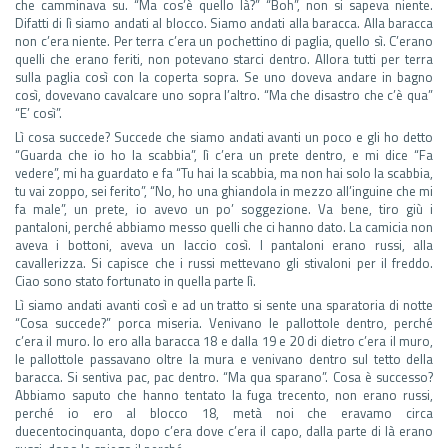
che camminava su. “Ma cos’è quello là?” “Boh”, non si sapeva niente.
Difatti di lì siamo andati al blocco. Siamo andati alla baracca. Alla baracca
non c’era niente. Per terra c’era un pochettino di paglia, quello sì. C’erano
quelli che erano feriti, non potevano starci dentro. Allora tutti per terra
sulla paglia così con la coperta sopra. Se uno doveva andare in bagno
così, dovevano cavalcare uno sopra l’altro. “Ma che disastro che c’è qua”
“E’ così”.
Lì cosa succede? Succede che siamo andati avanti un poco e gli ho detto
“Guarda che io ho la scabbia”, lì c’era un prete dentro, e mi dice “Fa
vedere”, mi ha guardato e fa “Tu hai la scabbia, ma non hai solo la scabbia,
tu vai zoppo, sei ferito”, “No, ho una ghiandola in mezzo all’inguine che mi
fa male”, un prete, io avevo un po’ soggezione. Va bene, tiro giù i
pantaloni, perché abbiamo messo quelli che ci hanno dato. La camicia non
aveva i bottoni, aveva un laccio così. I pantaloni erano russi, alla
cavallerizza. Si capisce che i russi mettevano gli stivaloni per il freddo.
Ciao sono stato fortunato in quella parte lì.
Lì siamo andati avanti così e ad un tratto si sente una sparatoria di notte
“Cosa succede?” porca miseria. Venivano le pallottole dentro, perché
c’era il muro. Io ero alla baracca 18 e dalla 19 e 20 di dietro c’era il muro,
le pallottole passavano oltre la mura e venivano dentro sul tetto della
baracca. Si sentiva pac, pac dentro. “Ma qua sparano”. Cosa è successo?
Abbiamo saputo che hanno tentato la fuga trecento, non erano russi,
perché io ero al blocco 18, metà noi che eravamo circa
duecentocinquanta, dopo c’era dove c’era il capo, dalla parte di là erano