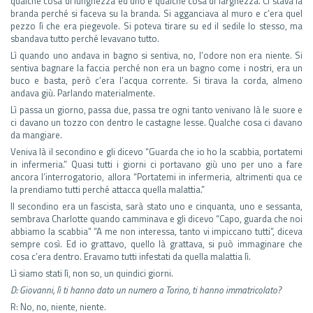
qualche cosa di lunghezza ed uno e qualche cosa di larghezza. Ci stava la
branda perché si faceva su la branda. Si agganciava al muro e c’era quel
pezzo lì che era piegevole. Si poteva tirare su ed il sedile lo stesso, ma
sbandava tutto perché levavano tutto.
Lì quando uno andava in bagno si sentiva, no, l’odore non era niente. Si
sentiva bagnare la faccia perché non era un bagno come i nostri, era un
buco e basta, però c’era l’acqua corrente. Si tirava la corda, almeno
andava giù. Parlando materialmente.
Lì passa un giorno, passa due, passa tre ogni tanto venivano là le suore e
ci davano un tozzo con dentro le castagne lesse. Qualche cosa ci davano
da mangiare.
Veniva là il secondino e gli dicevo “Guarda che io ho la scabbia, portatemi
in infermeria.” Quasi tutti i giorni ci portavano giù uno per uno a fare
ancora l’interrogatorio, allora “Portatemi in infermeria, altrimenti qua ce
la prendiamo tutti perché attacca quella malattia.”
Il secondino era un fascista, sarà stato uno e cinquanta, uno e sessanta,
sembrava Charlotte quando camminava e gli dicevo “Capo, guarda che noi
abbiamo la scabbia” “A me non interessa, tanto vi impiccano tutti”, diceva
sempre così. Ed io grattavo, quello là grattava, si può immaginare che
cosa c’era dentro. Eravamo tutti infestati da quella malattia lì.
Lì siamo stati lì, non so, un quindici giorni.
D: Giovanni, lì ti hanno dato un numero a Torino, ti hanno immatricolato?
R: No, no, niente, niente.