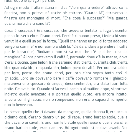
russi, dopo le spiego il perché.
Ad ogni modo lì alla mattina mi dice “Vieni qua a vedere” attraverso la
finestra, non si poteva né uscire né entrare. “Guarda là”, attraverso la
finestra una montagna di morti, “Che cosa è successo?” “Ma guarda
quanti morti che ci sono là”.
Cosa è successo? Era successo che avevano tentato la fuga trecento,
penso fossero ebrei. Erano ebrei. Perché ci hanno preso, i tedeschi sono
venuti là e quelli un po’ in forza, “Quelli che hanno un po’ di forza addosso
vengono con me” e noi siamo andati là. “C’è da andare a prendere il caffè
per le baracche”, “Andiamo, non si sa mai che c’è qualche cosa da
mangiare”. Allora portavamo il caffè lì, partendo dove c’è la mensa, dove
c’era la cucina, quei bidoni lì che saranno stati trenta, quaranta chili, trenta
litri, quaranta litri, cinquanta litri, bidoni pieni di caffè. Per noi era caldo,
per loro, penso che erano ebrei, per loro c’era sopra tanto così di
ghiaccio. Loro se dovevano bere il caffè dovevano rompere il ghiaccio,
ma aveva uno spessore di cinque, dieci centimetri, era stato fuori tutta
notte. Gelava tutto. Quando si faceva il cambio al mattino dopo, si portava
indietro quello avanzato e si portava quello vuoto, era ancora intatto,
ancora con il ghiaccio, non lo rompevano, non erano capaci di romperlo,
non lo bevevano.
Lo stesso quello che ci davano da mangiare, quella sbobba lì, era acqua,
diciamo così, c’erano dentro un po’ di rape, erano barbabietole, quelle
che davano ai cavalli. Erano non le bietole quelle rosse o quelle bianche,
erano barbabietole, erano amare. Ad ogni modo si andava avanti. Noi