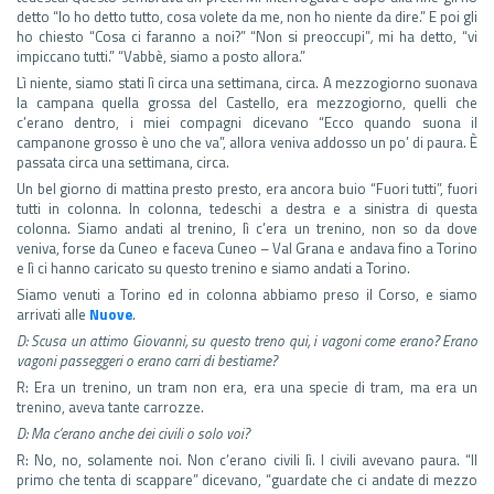
detto “Io ho detto tutto, cosa volete da me, non ho niente da dire.” E poi gli
ho chiesto “Cosa ci faranno a noi?” “Non si preoccupi”
,
mi ha detto, “vi
impiccano tutti.” “Vabbè, siamo a posto allora.”
Lì niente, siamo stati lì circa una settimana, circa. A mezzogiorno suonava
la campana quella grossa del Castello, era mezzogiorno, quelli che
c’erano dentro, i miei compagni dicevano “Ecco quando suona il
campanone grosso è uno che va”, allora veniva addosso un po’ di paura. È
passata circa una settimana, circa.
Un bel giorno di mattina presto presto, era ancora buio “Fuori tutti”, fuori
tutti in colonna. In colonna, tedeschi a destra e a sinistra di questa
colonna. Siamo andati al trenino, lì c’era un trenino, non so da dove
veniva, forse da Cuneo e faceva Cuneo – Val Grana e andava fino a Torino
e lì ci hanno caricato su questo trenino e siamo andati a Torino.
Siamo venuti a Torino ed in colonna abbiamo preso il Corso, e siamo
arrivati alle
Nuove
.
D: Scusa un attimo Giovanni, su questo treno qui, i vagoni come erano? Erano
vagoni passeggeri o erano carri di bestiame?
R: Era un trenino, un tram non era, era una specie di tram, ma era un
trenino, aveva tante carrozze.
D: Ma c’erano anche dei civili o solo voi?
R: No, no, solamente noi. Non c’erano civili lì. I civili avevano paura. “Il
primo che tenta di scappare” dicevano, “guardate che ci andate di mezzo