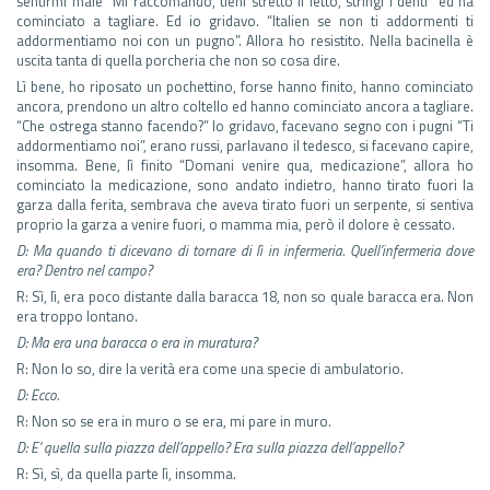
sentirmi male “Mi raccomando, tieni stretto il letto, stringi i denti” ed ha
cominciato a tagliare. Ed io gridavo. “Italien se non ti addormenti ti
addormentiamo noi con un pugno”. Allora ho resistito. Nella bacinella è
uscita tanta di quella porcheria che non so cosa dire.
Lì bene, ho riposato un pochettino, forse hanno finito, hanno cominciato
ancora, prendono un altro coltello ed hanno cominciato ancora a tagliare.
“Che ostrega stanno facendo?” Io gridavo, facevano segno con i pugni “Ti
addormentiamo noi”, erano russi, parlavano il tedesco, si facevano capire,
insomma. Bene, lì finito “Domani venire qua, medicazione”, allora ho
cominciato la medicazione, sono andato indietro, hanno tirato fuori la
garza dalla ferita, sembrava che aveva tirato fuori un serpente, si sentiva
proprio la garza a venire fuori, o mamma mia, però il dolore è cessato.
D: Ma quando ti dicevano di tornare di lì in infermeria. Quell’infermeria dove
era? Dentro nel campo?
R: Sì, lì, era poco distante dalla baracca 18, non so quale baracca era. Non
era troppo lontano.
D: Ma era una baracca o era in muratura?
R: Non lo so, dire la verità era come una specie di ambulatorio.
D: Ecco.
R: Non so se era in muro o se era, mi pare in muro.
D: E’ quella sulla piazza dell’appello? Era sulla piazza dell’appello?
R: Sì, sì, da quella parte lì, insomma.