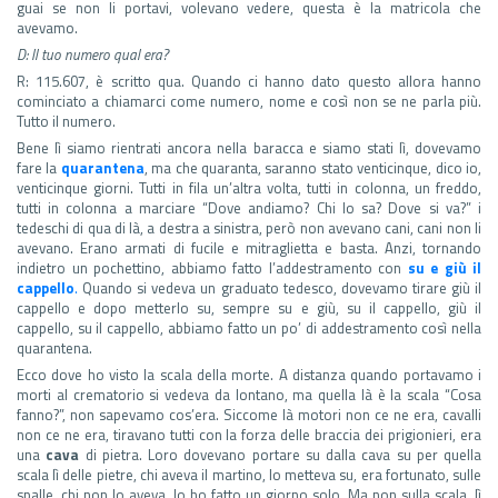
guai se non li portavi, volevano vedere, questa è la matricola che
avevamo.
D: Il tuo numero qual era?
R: 115.607, è scritto qua. Quando ci hanno dato questo allora hanno
cominciato a chiamarci come numero, nome e così non se ne parla più.
Tutto il numero.
Bene lì siamo rientrati ancora nella baracca e siamo stati lì, dovevamo
fare la
quarantena
, ma che quaranta, saranno stato venticinque, dico io,
venticinque giorni. Tutti in fila un’altra volta, tutti in colonna, un freddo,
tutti in colonna a marciare “Dove andiamo? Chi lo sa? Dove si va?” i
tedeschi di qua di là, a destra a sinistra, però non avevano cani, cani non li
avevano. Erano armati di fucile e mitraglietta e basta. Anzi, tornando
indietro un pochettino, abbiamo fatto l’addestramento con
su e giù il
cappello
.
Quando si vedeva un graduato tedesco, dovevamo tirare giù il
cappello e dopo metterlo su, sempre su e giù, su il cappello, giù il
cappello, su il cappello, abbiamo fatto un po’ di addestramento così nella
quarantena.
Ecco dove ho visto la scala della morte. A distanza quando portavamo i
morti al crematorio si vedeva da lontano, ma quella là è la scala “Cosa
fanno?”, non sapevamo cos’era. Siccome là motori non ce ne era, cavalli
non ce ne era, tiravano tutti con la forza delle braccia dei prigionieri, era
una
cava
di pietra. Loro dovevano portare su dalla cava su per quella
scala lì delle pietre, chi aveva il martino, lo metteva su, era fortunato, sulle
spalle, chi non lo aveva. Io ho fatto un giorno solo. Ma non sulla scala, lì