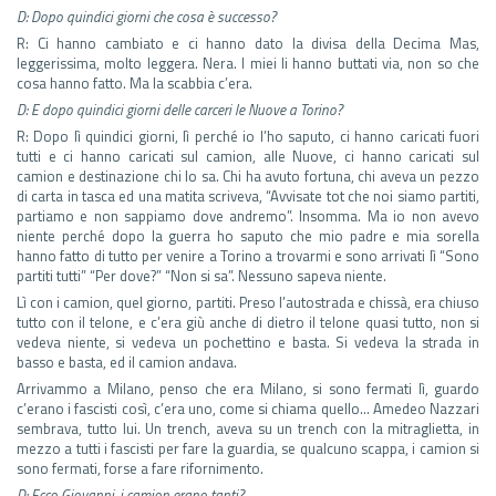
D: Dopo quindici giorni che cosa è successo?
R: Ci hanno cambiato e ci hanno dato la divisa della Decima Mas,
leggerissima, molto leggera. Nera. I miei li hanno buttati via, non so che
cosa hanno fatto. Ma la scabbia c’era.
D: E dopo quindici giorni delle carceri le Nuove a Torino?
R: Dopo lì quindici giorni, lì perché io l’ho saputo, ci hanno caricati fuori
tutti e ci hanno caricati sul camion, alle Nuove, ci hanno caricati sul
camion e destinazione chi lo sa. Chi ha avuto fortuna, chi aveva un pezzo
di carta in tasca ed una matita scriveva, “Avvisate tot che noi siamo partiti,
partiamo e non sappiamo dove andremo”. Insomma. Ma io non avevo
niente perché dopo la guerra ho saputo che mio padre e mia sorella
hanno fatto di tutto per venire a Torino a trovarmi e sono arrivati lì “Sono
partiti tutti” “Per dove?” “Non si sa”. Nessuno sapeva niente.
Lì con i camion, quel giorno, partiti. Preso l’autostrada e chissà, era chiuso
tutto con il telone, e c’era giù anche di dietro il telone quasi tutto, non si
vedeva niente, si vedeva un pochettino e basta. Si vedeva la strada in
basso e basta, ed il camion andava.
Arrivammo a Milano, penso che era Milano, si sono fermati lì, guardo
c’erano i fascisti così, c’era uno, come si chiama quello… Amedeo Nazzari
sembrava, tutto lui. Un trench, aveva su un trench con la mitraglietta, in
mezzo a tutti i fascisti per fare la guardia, se qualcuno scappa, i camion si
sono fermati, forse a fare rifornimento.
D: Ecco Giovanni, i camion erano tanti?