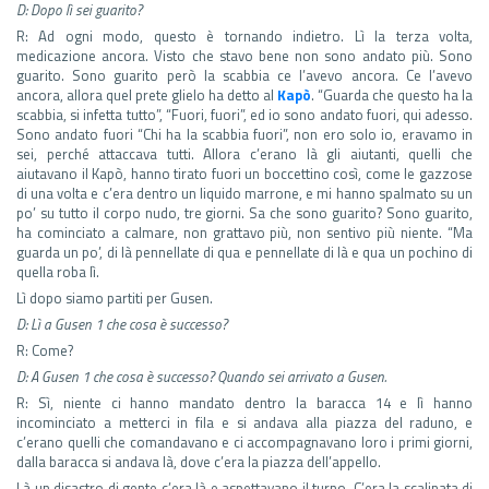
D: Dopo lì sei guarito?
R: Ad ogni modo, questo è tornando indietro. Lì la terza volta,
medicazione ancora. Visto che stavo bene non sono andato più. Sono
guarito. Sono guarito però la scabbia ce l’avevo ancora. Ce l’avevo
ancora, allora quel prete glielo ha detto al
Kapò
. “Guarda che questo ha la
scabbia, si infetta tutto”, “Fuori, fuori”, ed io sono andato fuori, qui adesso.
Sono andato fuori “Chi ha la scabbia fuori”, non ero solo io, eravamo in
sei, perché attaccava tutti. Allora c’erano là gli aiutanti, quelli che
aiutavano il Kapò, hanno tirato fuori un boccettino così, come le gazzose
di una volta e c’era dentro un liquido marrone, e mi hanno spalmato su un
po’ su tutto il corpo nudo, tre giorni. Sa che sono guarito? Sono guarito,
ha cominciato a calmare, non grattavo più, non sentivo più niente. “Ma
guarda un po’, di là pennellate di qua e pennellate di là e qua un pochino di
quella roba lì.
Lì dopo siamo partiti per Gusen.
D: Lì a Gusen 1 che cosa è successo?
R: Come?
D: A Gusen 1 che cosa è successo? Quando sei arrivato a Gusen.
R: Sì, niente ci hanno mandato dentro la baracca 14 e lì hanno
incominciato a metterci in fila e si andava alla piazza del raduno, e
c’erano quelli che comandavano e ci accompagnavano loro i primi giorni,
dalla baracca si andava là, dove c’era la piazza dell’appello.
Là un disastro di gente c’era là e aspettavano il turno. C’era la scalinata di