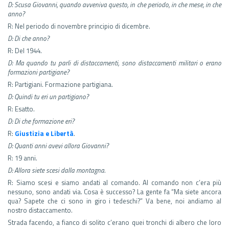
D: Scusa Giovanni, quando avveniva questo, in che periodo, in che mese, in che
anno?
R: Nel periodo di novembre principio di dicembre.
D: Di che anno?
R: Del 1944.
D: Ma quando tu parli di distaccamenti, sono distaccamenti militari o erano
formazioni partigiane?
R: Partigiani. Formazione partigiana.
D: Quindi tu eri un partigiano?
R: Esatto.
D: Di che formazione eri?
R:
Giustizia e Libertà
.
D: Quanti anni avevi allora Giovanni?
R: 19 anni.
D: Allora siete scesi dalla montagna.
R: Siamo scesi e siamo andati al comando. Al comando non c’era più
nessuno, sono andati via. Cosa è successo? La gente fa “Ma siete ancora
qua? Sapete che ci sono in giro i tedeschi?” Va bene, noi andiamo al
nostro distaccamento.
Strada facendo, a fianco di solito c’erano quei tronchi di albero che loro