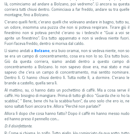
là, cominciamo ad andare a Bolzano, poi vedremo”. Lì ancora su questa
corriera tutti chiusi dentro. Cominciava a far freddo, andare su tra quelle
montagne, fino a Bolzano.
C’erano quelli feriti, c’erano quelli che volevano andare in bagno, tutto su,
un odore, insomma una puzza che non si poteva respirare. Tirare giù il
finestrino non si poteva perché c’erano su i tedeschi e “Guai a voi se
aprite un finestrino”. Era tutto appannato e non si vedeva niente fuori.
Fuori faceva freddo, dentro si moriva dal caldo.
Lì siamo andati a
Bolzano
, era buio oramai, non si vedeva niente, non so
se era un campo di concentramento, cosa era non lo so. Era tutto buio.
Giù da questa corriera, siamo andati dentro a questo campo di
concentramento a Bolzano. Io non sapevo dove era, mai stato e mai
sapevo che c’era un campo di concentramento, mai sentito nominare.
Dentro lì. Ci hanno chiusi dentro lì. Tutta notte lì, a dormire. C’erano le
brande a castello, quella sera lì.
Al mattino, su, ci hanno dato un pochettino di caffè. Ma a cosa serve il
caffè. Ho bisogno di mangiare. Prima di tutto gli dico “Guarda che io ho la
scabbia”, ” Bene, bene chi ha la scabbia fuori”, da uno solo che ero io, ne
sono saltati fuori ancora tre. Allora “Perché non parlate?”
Allora lì dopo che cosa hanno fatto? Dopo il caffè mi hanno messo nudo
ed hanno preso il pennello con…
D: Il disinfettante.
R: Come si chiama, lo zolfo. Tutto giallo. Ha cominciato da qua sotto, tutto