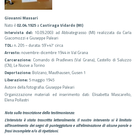
Giovanni Massari
Nato il
02.04.1925
a
Castiraga Vidardo (MI)
Intervista del:
10.09.2003 ad Abbiategrasso (MI) realizzata da Carla
Giacomozzi e Giuseppe Paleari
TDL:
n. 205 – durata: 59’+47′ circa
Arresto:
novembre-dicembre 1944 in Val Grana
Carcerazione:
Comando di Pradleves (Val Grana), Castello di Saluzzo
(CN), Le Nuove a Torino
Deportazione:
Bolzano, Mauthausen, Gusen 1
Liberazione:
5 maggio 1945
Autore della fotografia: Giuseppe Paleari
Organizzazione materiali ed inserimento dati: Elisabetta Mascarello,
Elena Pollastri
Nota sulla trascrizione della testimonianza:
L’intervista è stata trascritta letteralmente. Il nostro intervento si è limitato
all’inserimento dei segni di punteggiatura e all’eliminazione di alcune parole o
frasi incomplete e/o di ripetizioni.