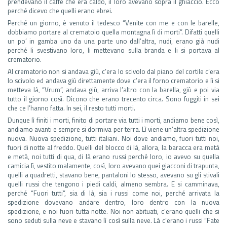
prendevano il caffè che era caldo, il loro avevano sopra il ghiaccio. Ecco
perché dicevo che quelli erano ebrei.
Perché un giorno, è venuto il tedesco “Venite con me e con le barelle,
dobbiamo portare al crematoio quella montagna lì di morti”. Difatti quelli
un po’ in gamba uno da una parte uno dall’altra, nudi, erano già nudi
perché li svestivano loro, li mettevano sulla branda e li si portava al
crematorio.
Al crematorio non si andava giù, c’era lo scivolo dal piano del cortile c’era
lo scivolo ed andava giù direttamente dove c’era il forno crematorio e lì si
metteva là, “Vrum”, andava giù, arriva l’altro con la barella, giù e poi via
tutto il giorno così. Dicono che erano trecento circa. Sono fuggiti in sei
che ce l’hanno fatta. In sei, il resto tutti morti.
Dunque lì finiti i morti, finito di portare via tutti i morti, andiamo bene così,
andiamo avanti e sempre si dormiva per terra. Lì viene un’altra spedizione
nuova. Nuova spedizione, tutti italiani. Noi dove andiamo, fuori tutti noi,
fuori di notte al freddo. Quelli del blocco di là, allora, la baracca era metà
e metà, noi tutti di qua, di là erano russi perché loro, io avevo su quella
camicia lì, vestito malamente, così, loro avevano quei giacconi di trapunta,
quelli a quadretti, stavano bene, pantaloni lo stesso, avevano su gli stivali
quelli russi che tengono i piedi caldi, almeno sembra. E si camminava,
perché “Fuori tutti”, sia di là, sia i russi come noi, perché arrivata la
spedizione dovevano andare dentro, loro dentro con la nuova
spedizione, e noi fuori tutta notte. Noi non abituati, c’erano quelli che si
sono seduti sulla neve e stavano lì così sulla neve. Là c’erano i russi “Fate