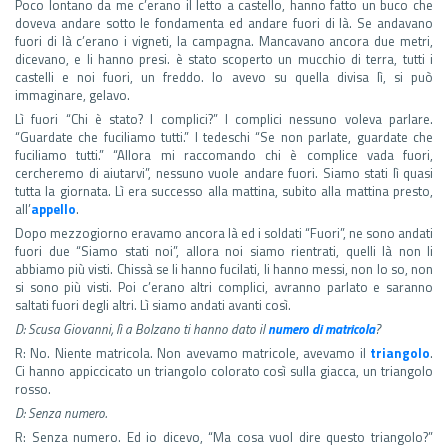
Poco lontano da me c’erano il letto a castello, hanno fatto un buco che
doveva andare sotto le fondamenta ed andare fuori di là. Se andavano
fuori di là c’erano i vigneti, la campagna. Mancavano ancora due metri,
dicevano, e li hanno presi. è stato scoperto un mucchio di terra, tutti i
castelli e noi fuori, un freddo. Io avevo su quella divisa lì, si può
immaginare, gelavo.
Lì fuori “Chi è stato? I complici?” I complici nessuno voleva parlare.
“Guardate che fuciliamo tutti.” I tedeschi “Se non parlate, guardate che
fuciliamo tutti.” “Allora mi raccomando chi è complice vada fuori,
cercheremo di aiutarvi”, nessuno vuole andare fuori. Siamo stati lì quasi
tutta la giornata. Lì era successo alla mattina, subito alla mattina presto,
all’
appello
.
Dopo mezzogiorno eravamo ancora là ed i soldati “Fuori”, ne sono andati
fuori due “Siamo stati noi”, allora noi siamo rientrati, quelli là non li
abbiamo più visti. Chissà se li hanno fucilati, li hanno messi, non lo so, non
si sono più visti. Poi c’erano altri complici, avranno parlato e saranno
saltati fuori degli altri. Lì siamo andati avanti così.
D: Scusa Giovanni, lì a Bolzano ti hanno dato il
numero di matricola
?
R: No. Niente matricola. Non avevamo matricole, avevamo il
triangolo
.
Ci hanno appiccicato un triangolo colorato così sulla giacca, un triangolo
rosso.
D: Senza numero.
R: Senza numero. Ed io dicevo, “Ma cosa vuol dire questo triangolo?”