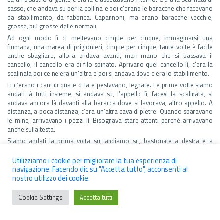
sasso, che andava su per la collina e poi c’erano le baracche che facevano
da stabilimento, da fabbrica. Capannoni, ma erano baracche vecchie,
grosse, più grosse delle normali.
Ad ogni modo lì ci mettevano cinque per cinque, immaginarsi una
fiumana, una marea di prigionieri, cinque per cinque, tante volte è facile
anche sbagliare, allora andava avanti, man mano che si passava il
cancello, il cancello era di filo spinato. Aprivano quel cancello lì, c’era la
scalinata poi ce ne era un’altra e poi si andava dove c’era lo stabilimento.
Lì c’erano i cani di qua e di là e pestavano, legnate. Le prime volte siamo
andati là tutti insieme, si andava su, l’appello lì, facevi la scalinata, si
andava ancora là davanti alla baracca dove si lavorava, altro appello. A
distanza, a poca distanza, c’era un’altra cava di pietre. Quando sparavano
le mine, arrivavano i pezzi lì. Bisognava stare attenti perché arrivavano
anche sulla testa.
Siamo andati la prima volta su, andiamo su, bastonate a destra e a
sinistra fino a che non si andava su, si andava su, ci hanno mandati dentro
nello stabilimento, macchine dappertutto. “Ma cosa facciamo qua?” “Te
Utilizziamo i cookie per migliorare la tua esperienza di
che mestiere fai?” Uno diceva “Io faccio il contadino”, l’altro diceva “Io
navigazione. Facendo clic su "Accetta tutto", acconsenti al
faccio il cuoco” “Io il pasticcere”. Tutta gente che voleva mangiare. Io
nostro utilizzo dei cookie.
dicevo “Io faccio l’operaio”, loro forse cercavano qualcuno che avesse un
po’ di testa, invece eravamo tutta povera gente. Tutta gente che lavorava
Cookie Settings
Accetta tutti
e basta.
D: Lì cosa costruivate? Quella fabbrica lì dove hai lavorato, cosa facevi?