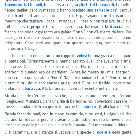
facevano tutti i peli
, tutti la testa così,
tagliati tutti i capelli
. I capelli li
hanno tagliati però in mezzo ci hanno lasciato una
striscia
così, partiva
dalla fronte ed andava fino di dietro. E passavano con il rasoio. La
macchina che tagliava i capelli strappava, il rasoio non tagliava, bruciava
tutta la testa, proprio tutto in mezzo qua. Facevamo la
doccia
, era
fredda, era calda, ogni tanto era gelata. Sotto lì non c’è niente da fare. Per
asciugarsi c’era un pezzettino di tela, chissà quante persone l’hanno
adoperata. Cosa vuoi asciugarti con questa cosa qua, non ti asciughi
niente, anzi ti bagni.
Lì ci hanno dato una camicia, un cappello
zebrato
, una giacca ed un paio
di pantaloni. Fortunatamente ci hanno lasciato quelli che avevamo prima,
le scarpe. Quelle lì le ho trovate ancora. Ho messo su ancora i miei
scarponi di quando ero dei partigiani. Allora ho messo su i miei scarponi,
con in mano quella roba lì “Fuori” “Ma dove andiamo fuori?” “Fuori, fuori”
buttati fuori, dovevano entrare quegli altri. Fuori un freddo, dovevamo
andare alla
baracca
. Alla baracca c’era circa trecento metri, circa.
Strada facendo c’erano le baracche, a destra c’erano i crematori, c’erano
i bagni, ecc. A sinistra c’era una fila di baracche, noi dovevamo passare in
mezzo e andare dietro a quelle baracche lì, al
blocco
18, alla baracca 18.
Strada facendo nudi, con in mano la camicia, tutto così, i prigionieri che
c’erano là ridevano, perché eravamo tutti nudi in mezzo la neve, allora
prendevano delle palle di neve e ce le buttavano. E si mettevano a ridere.
Lì si camminava, a distanza si vedeva una specie di
scala
e della gente