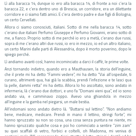
Lì alla baracca 14, dunque io ero alla baracca 14, di fronte a noi c’era la
baracca 22, e c’era dentro uno di Brescia, un corridore, era un dilettante
corridore e ci siamo fatti amici. E c’era dentro padre e due figli di Bologna,
un certo Cervellati.
Allora ci siamo conosciuti, italiani. Sotto di me nella baracca 14, sotto
c’erano due italiani Perfumo Giuseppe e Perfumo Giovanni, erano sotto di
me, a fianco. Proprio sotto di me perché io ero a metà, c’erano due russi,
sopra di me c’erano altri due russi, io ero in mezzo, io ed un altro italiano,
un certo Marini dalle parti di Alessandria, dopo è morto poverino, dopo le
spiego perché.
Lì andiamo avanti così, hanno incominciato a darci il caffè, le prime volte.
Anzi tornando indietro, quando ero a Mauthausen, la storia dell’inguine,
che il prete mi ha detto “Fammi vedere”, mi ha detto “Vai all’ospedale, ti
curano, altrimenti qua, hai già la scabbia, prendi l’infezione e te lasci qua
la pelle, dammi retta” mi ha detto. Allora lo ho ascoltato, sono andato in
infermeria, là c’erano due dottori, e uno fa “Domani vieni qua”, ed io sono
andato via, e camminavo zoppo. Avevo una ghiandola in mezzo
all’inguine e la gamba nel piegarsi, un male bestia.
All’indomani sono andato dietro là. “Buttarsi sul lettino”. “Non andiamo
bene, medicare, medicare. Prendi in mano il lettino, stringi forte”, mi
hanno spruzzato su non so cosa, una cosa senza puntura ne niente, mi
hanno spruzzato qualche cosa e poi ho cominciato a sentire “zim zam”
su quei scaffali di vetro, forbici e coltelli, oh Madonna, mi veniva di