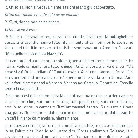
R: Chi lo sa. Non si vedeva niente, i teloni erano giù dappertutto.
D: Sul tuo camion eravate solamente uomini?
R: Sì, sì, donne non ce ne erano.
D: Non ce ne erano?
R: No, no. C’eravamo noi, c’erano su due tedeschi con la mitraglietta e
basta. Lì si capì che hanno fatto rifornimento al camion, non lo so. Ed ho
visto quel tale lì in mezzo ai fascisti e sembrava tutto Amedeo Nazzari.
“Ma quello là è Amedeo Nazzari”.
Lì i camion partono ancora a colonna, penso che erano a colonna, perché
non si vedeva niente, era tutto chiuso. Parte ancora e si va e si va. “Ma
dove si va? Dove andiamo?” Tanti dicevano “Andiamo a Verona, forse, là ci
smistano ed andiamo a lavorare.” Speriamo che sia la volta buona. Vai e
vai, difatti siamo andati a Verona. Verona nel Castello. Dentro nel Castello
tedeschi dappertutto.
Lì siamo scesi dal camion c’era là un pullman ma era una corriera ancora
di quelle vecchie, saremmo stati su, tutti pigiati così, saremmo stati su,
non lo so, circa un centinaio. Tutti ammassati dentro. Su questo pullman
qua, parte. Non siamo andati neanche dentro, non ci hanno dato neanche
un caffè, niente da mangiare, niente niente.
Lì su questa corriera, la corriera comincia a partire, ma dove andiamo, chi
lo sa, l’altro dice “Non lo so”. L’altro dice “Forse andiamo a Bolzano, là ci
distribuiscono ed andiamo a lavorare”, “Speriamo, prima di qua, e poi di