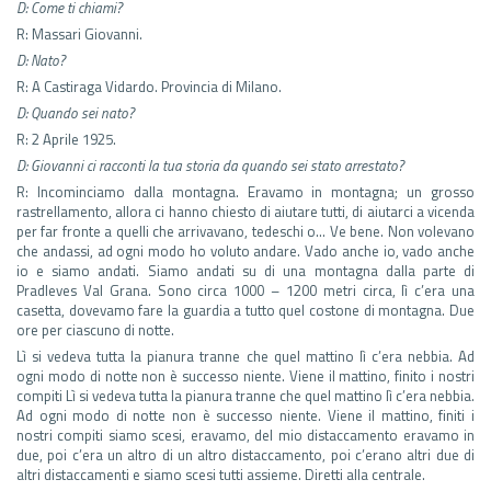
D: Come ti chiami?
R: Massari Giovanni.
D: Nato?
R: A Castiraga Vidardo. Provincia di Milano.
D: Quando sei nato?
R: 2 Aprile 1925.
D: Giovanni ci racconti la tua storia da quando sei stato arrestato?
R: Incominciamo dalla montagna. Eravamo in montagna; un grosso
rastrellamento, allora ci hanno chiesto di aiutare tutti, di aiutarci a vicenda
per far fronte a quelli che arrivavano, tedeschi o… Ve bene. Non volevano
che andassi, ad ogni modo ho voluto andare. Vado anche io, vado anche
io e siamo andati. Siamo andati su di una montagna dalla parte di
Pradleves Val Grana. Sono circa 1000 – 1200 metri circa, lì c’era una
casetta, dovevamo fare la guardia a tutto quel costone di montagna. Due
ore per ciascuno di notte.
Lì si vedeva tutta la pianura tranne che quel mattino lì c’era nebbia. Ad
ogni modo di notte non è successo niente. Viene il mattino, finito i nostri
compiti Lì si vedeva tutta la pianura tranne che quel mattino lì c’era nebbia.
Ad ogni modo di notte non è successo niente. Viene il mattino, finiti i
nostri compiti siamo scesi, eravamo, del mio distaccamento eravamo in
due, poi c’era un altro di un altro distaccamento, poi c’erano altri due di
altri distaccamenti e siamo scesi tutti assieme. Diretti alla centrale.