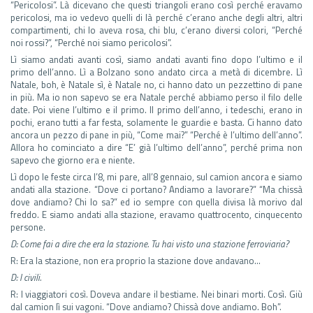
“Pericolosi”. Là dicevano che questi triangoli erano così perché eravamo
pericolosi, ma io vedevo quelli di là perché c’erano anche degli altri, altri
compartimenti, chi lo aveva rosa, chi blu, c’erano diversi colori, “Perché
noi rossi?”, “Perché noi siamo pericolosi”.
Lì siamo andati avanti così, siamo andati avanti fino dopo l’ultimo e il
primo dell’anno. Lì a Bolzano sono andato circa a metà di dicembre. Lì
Natale, boh, è Natale sì, è Natale no, ci hanno dato un pezzettino di pane
in più. Ma io non sapevo se era Natale perché abbiamo perso il filo delle
date. Poi viene l’ultimo e il primo. Il primo dell’anno, i tedeschi, erano in
pochi, erano tutti a far festa, solamente le guardie e basta. Ci hanno dato
ancora un pezzo di pane in più, “Come mai?” “Perché è l’ultimo dell’anno”.
Allora ho cominciato a dire “E’ già l’ultimo dell’anno”, perché prima non
sapevo che giorno era e niente.
Lì dopo le feste circa l’8, mi pare, all’8 gennaio, sul camion ancora e siamo
andati alla stazione. “Dove ci portano? Andiamo a lavorare?” “Ma chissà
dove andiamo? Chi lo sa?” ed io sempre con quella divisa là morivo dal
freddo. E siamo andati alla stazione, eravamo quattrocento, cinquecento
persone.
D: Come fai a dire che era la stazione. Tu hai visto una stazione ferroviaria?
R: Era la stazione, non era proprio la stazione dove andavano…
D: I civili.
R: I viaggiatori così. Doveva andare il bestiame. Nei binari morti. Così. Giù
dal camion lì sui vagoni. “Dove andiamo? Chissà dove andiamo. Boh”.