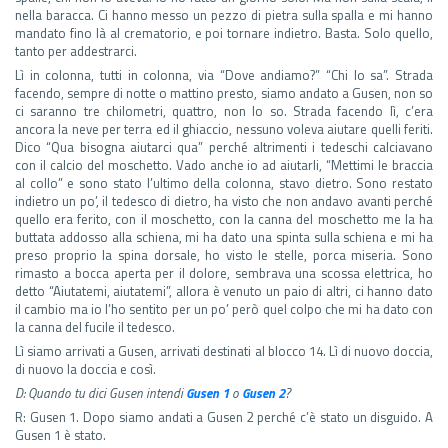
nella baracca. Ci hanno messo un pezzo di pietra sulla spalla e mi hanno
mandato fino là al crematorio, e poi tornare indietro. Basta. Solo quello,
tanto per addestrarci.
Lì in colonna, tutti in colonna, via “Dove andiamo?” “Chi lo sa”. Strada
facendo, sempre di notte o mattino presto, siamo andato a Gusen, non so
ci saranno tre chilometri, quattro, non lo so. Strada facendo lì, c’era
ancora la neve per terra ed il ghiaccio, nessuno voleva aiutare quelli feriti.
Dico “Qua bisogna aiutarci qua” perché altrimenti i tedeschi calciavano
con il calcio del moschetto. Vado anche io ad aiutarli, “Mettimi le braccia
al collo” e sono stato l’ultimo della colonna, stavo dietro. Sono restato
indietro un po’, il tedesco di dietro, ha visto che non andavo avanti perché
quello era ferito, con il moschetto, con la canna del moschetto me la ha
buttata addosso alla schiena, mi ha dato una spinta sulla schiena e mi ha
preso proprio la spina dorsale, ho visto le stelle, porca miseria. Sono
rimasto a bocca aperta per il dolore, sembrava una scossa elettrica, ho
detto “Aiutatemi, aiutatemi”, allora è venuto un paio di altri, ci hanno dato
il cambio ma io l’ho sentito per un po’ però quel colpo che mi ha dato con
la canna del fucile il tedesco.
Lì siamo arrivati a Gusen, arrivati destinati al blocco 14. Lì di nuovo doccia,
di nuovo la doccia e così.
D: Quando tu dici Gusen intendi
Gusen 1
o
Gusen 2
?
R: Gusen 1. Dopo siamo andati a Gusen 2 perché c’è stato un disguido. A
Gusen 1 è stato.