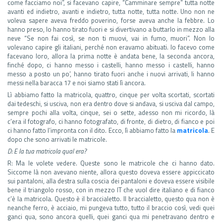
come facciamo noi”, si facevano capire, “Camminare sempre” tutta notte
avanti ed indietro, avanti e indietro, tutta notte, tutta notte. Uno non ne
voleva sapere aveva freddo poverino, forse aveva anche la febbre. Lo
hanno preso, lo hanno tirato fuori e si divertivano a buttarlo in mezzo alla
neve “Se non fai così, se non ti muovi, vai in fumo, muori”. Non lo
volevano capire gli italiani, perché non eravamo abituati. Io facevo come
facevano loro, allora la prima notte è andata bene, la seconda ancora,
finché dopo, ci hanno messo i castelli, hanno messo i castelli, hanno
messo a posto un po’, hanno tirato fuori anche i nuovi arrivati, li hanno
messi nella baracca 17 e noi siamo stati lì ancora.
Lì abbiamo fatto la matricola, quattro, cinque per volta scortati, scortati
dai tedeschi, si usciva, non era dentro dove si andava, si usciva dal campo,
sempre pochi alla volta, cinque, sei o sette, adesso non mi ricordo, là
c’era il fotografo, ci hanno fotografato, di fronte, di dietro, di fianco e poi
ci hanno fatto l’impronta con il dito. Ecco, lì abbiamo fatto la
matricola
. E
dopo che sono arrivati le matricole.
D: E la tua matricola qual era?
R: Ma le volete vedere. Queste sono le matricole che ci hanno dato.
Siccome là non avevano niente, allora questo doveva essere appiccicato
sui pantaloni, alla destra sulla coscia dei pantaloni e doveva essere visibile
bene il triangolo rosso, con in mezzo IT che vuol dire italiano e di fianco
c’è la matricola. Questo è il braccialetto. Il braccialetto, questo qua non è
neanche ferro, è acciaio, mi pungeva tutto, tutto il braccio così, vedi quei
ganci qua, sono ancora quelli, quei ganci qua mi penetravano dentro e