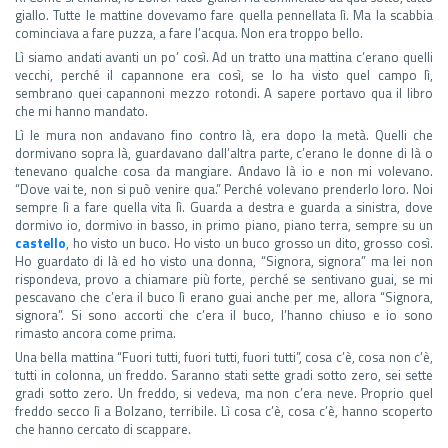
giallo. Tutte le mattine dovevamo fare quella pennellata lì. Ma la scabbia
cominciava a fare puzza, a fare l’acqua. Non era troppo bello.
Lì siamo andati avanti un po’ così. Ad un tratto una mattina c’erano quelli
vecchi, perché il capannone era così, se lo ha visto quel campo lì,
sembrano quei capannoni mezzo rotondi. A sapere portavo qua il libro
che mi hanno mandato.
Lì le mura non andavano fino contro là, era dopo la metà. Quelli che
dormivano sopra là, guardavano dall’altra parte, c’erano le donne di là o
tenevano qualche cosa da mangiare. Andavo là io e non mi volevano.
“Dove vai te, non si può venire qua.” Perché volevano prenderlo loro. Noi
sempre lì a fare quella vita lì. Guarda a destra e guarda a sinistra, dove
dormivo io, dormivo in basso, in primo piano, piano terra, sempre su un
castello
, ho visto un buco. Ho visto un buco grosso un dito, grosso così.
Ho guardato di là ed ho visto una donna, “Signora, signora” ma lei non
rispondeva, provo a chiamare più forte, perché se sentivano guai, se mi
pescavano che c’era il buco lì erano guai anche per me, allora “Signora,
signora”. Si sono accorti che c’era il buco, l’hanno chiuso e io sono
rimasto ancora come prima.
Una bella mattina “Fuori tutti, fuori tutti, fuori tutti”, cosa c’è, cosa non c’è,
tutti in colonna, un freddo. Saranno stati sette gradi sotto zero, sei sette
gradi sotto zero. Un freddo, si vedeva, ma non c’era neve. Proprio quel
freddo secco lì a Bolzano, terribile. Lì cosa c’è, cosa c’è, hanno scoperto
che hanno cercato di scappare.