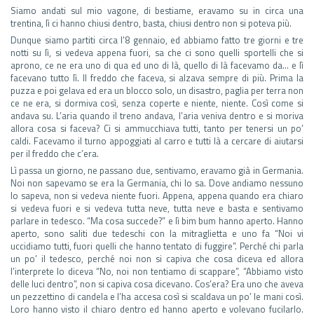
Siamo andati sul mio vagone, di bestiame, eravamo su in circa una
trentina, lì ci hanno chiusi dentro, basta, chiusi dentro non si poteva più.
Dunque siamo partiti circa l’8 gennaio, ed abbiamo fatto tre giorni e tre
notti su lì, si vedeva appena fuori, sa che ci sono quelli sportelli che si
aprono, ce ne era uno di qua ed uno di là, quello di là facevamo da… e lì
facevano tutto lì. Il freddo che faceva, si alzava sempre di più. Prima la
puzza e poi gelava ed era un blocco solo, un disastro, paglia per terra non
ce ne era, si dormiva così, senza coperte e niente, niente. Così come si
andava su. L’aria quando il treno andava, l’aria veniva dentro e si moriva
allora cosa si faceva? Ci si ammucchiava tutti, tanto per tenersi un po’
caldi. Facevamo il turno appoggiati al carro e tutti là a cercare di aiutarsi
per il freddo che c’era.
Lì passa un giorno, ne passano due, sentivamo, eravamo già in Germania.
Noi non sapevamo se era la Germania, chi lo sa. Dove andiamo nessuno
lo sapeva, non si vedeva niente fuori. Appena, appena quando era chiaro
si vedeva fuori e si vedeva tutta neve, tutta neve e basta e sentivamo
parlare in tedesco. “Ma cosa succede?” e lì bim bum hanno aperto. Hanno
aperto, sono saliti due tedeschi con la mitraglietta e uno fa “Noi vi
uccidiamo tutti, fuori quelli che hanno tentato di fuggire”. Perché chi parla
un po’ il tedesco, perché noi non si capiva che cosa diceva ed allora
l’interprete lo diceva “No, noi non tentiamo di scappare”, “Abbiamo visto
delle luci dentro”, non si capiva cosa dicevano. Cos’era? Era uno che aveva
un pezzettino di candela e l’ha accesa così si scaldava un po’ le mani così.
Loro hanno visto il chiaro dentro ed hanno aperto e volevano fucilarlo.