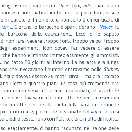
bisognava rispondere con “
hier
” [qui,
ndr
], man mano
rispondeva automaticamente, ma in poco tempo si è
 è imparato è il numero, e non se lo è dimenticato di
ntena
. C’erano le baracche dispari, c’erano i
Revier
, la
e baracche della quarantena. Ecco, si è saputo
i non farsi vedere troppo forti, troppo veloci, troppo
 degli esperimenti. Non dovevi far vedere di essere
erché hanno eliminato immediatamente gli ammalati.
ho fatto 20 giorni all’interno. La baracca era lunga
no che invocavano i numeri entravamo nelle
Stuben
.
dunque doveva essere 25 metri circa – ma era ricavato
erano i letti a quattro piani. La cosa più tremenda era
i non erano separati, erano incolonnati, attaccate le
rato, e dove dovevano dormire 20 persone, ad esempio
to la notte, perché alla metà della baracca c’erano le
 più a ritornare; poi con le bastonate del
kap
ò
certo si
 piedi e testa, l’uno con l’altro, c’era molta difficoltà.
so esattamente, ci hanno radunato nel salone delle