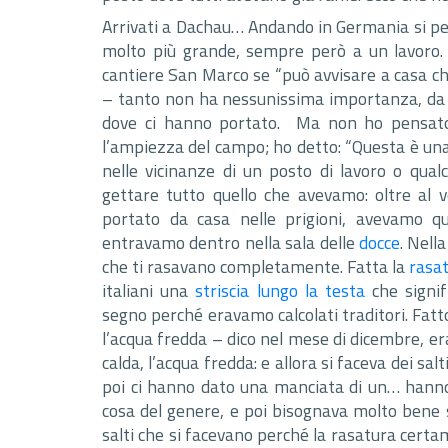
Arrivati a Dachau… Andando in Germania si pen
molto più grande, sempre però a un lavoro. 
cantiere San Marco se “può avvisare a casa ch
– tanto non ha nessunissima importanza, da 
dove ci hanno portato. Ma non ho pensato 
l’ampiezza del campo; ho detto: “Questa è un
nelle vicinanze di un posto di lavoro o qual
gettare tutto quello che avevamo: oltre al v
portato da casa nelle prigioni, avevamo q
entravamo dentro nella sala delle
docce
. Nella
che ti rasavano completamente. Fatta la
rasa
italiani una
striscia lungo la testa
che signif
segno perché eravamo calcolati traditori. Fat
l’acqua fredda – dico nel mese di dicembre, er
calda, l’acqua fredda: e allora si faceva dei sal
poi ci hanno dato una manciata di un… hanno
cosa del genere, e poi bisognava molto bene s
salti che si facevano perché la rasatura certam