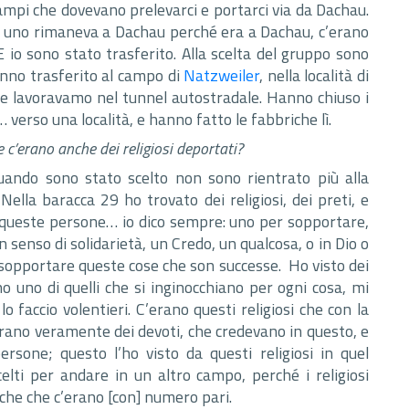
campi che dovevano prelevarci e portarci via da Dachau.
e uno rimaneva a Dachau perché era a Dachau, c’erano
E io sono stato trasferito. Alla scelta del gruppo sono
hanno trasferito al campo di
Natzweiler
, nella località di
o e lavoravamo nel tunnel autostradale. Hanno chiuso i
verso una località, e hanno fatto le fabbriche lì.
 c’erano anche dei religiosi deportati?
uando sono stato scelto non sono rientrato più alla
ella baracca 29 ho trovato dei religiosi, dei preti, e
 queste persone… io dico sempre: uno per sopportare,
n senso di solidarietà, un Credo, un qualcosa, o in Dio o
 sopportare queste cose che son successe. Ho visto dei
uno di quelli che si inginocchiano per ogni cosa, mi
lo faccio volentieri. C’erano questi religiosi che con la
rano veramente dei devoti, che credevano in questo, e
rsone; questo l’ho visto da questi religiosi in quel
lti per andare in un altro campo, perché i religiosi
che che c’erano [con] numero pari.