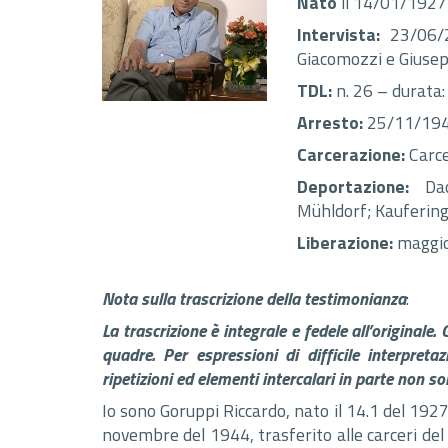
Nato
il 14/01/1927 
Intervista:
23/06/2
Giacomozzi e Giusep
TDL:
n. 26 – durata:
Arresto:
25/11/1944
Carcerazione:
Carce
Deportazione:
Da
Mühldorf; Kauferin
Liberazione:
maggio
Nota sulla trascrizione della testimonianza
:
La trascrizione è integrale e fedele all’originale
quadre. Per espressioni di difficile interpreta
ripetizioni ed elementi intercalari in parte non son
Io sono Goruppi Riccardo, nato il 14.1 del 1927
novembre del 1944, trasferito alle carceri del