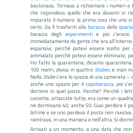
bastonava. Tornava a richiamare i numeri e 
che rispondeva quello che era davanti si 
imparato il numero: la prima cosa che uno si
certo. Da lì trasferiti alla
baracca
della
quara
baracca degli
esperimenti
e poi c’erano l
immediatamente da gente che era all’interno d
espansivi, perché potevi essere scelto per
ammalato perché potevi essere eliminato, p
Ho fatto la quarantena, diciamo quarantena… 
100 metri, divisa in quattro
Stuben
,
e man ma
Nella
Stube
c’era lo spazio di una camerata – 
anche uno spazio per il
capobaracca
; poi c’
dormire in quel posto. Perché? Perché i lett
cuccette, attaccate tutte, era come un quad
ne dormivano 40, anche 50. Guai perdere il pos
latrine e se uno perdeva il posto non riusciva
rientrava, in una maniera o nell’altra. Si dormiva
Arrivati a un momento, a una data che non 