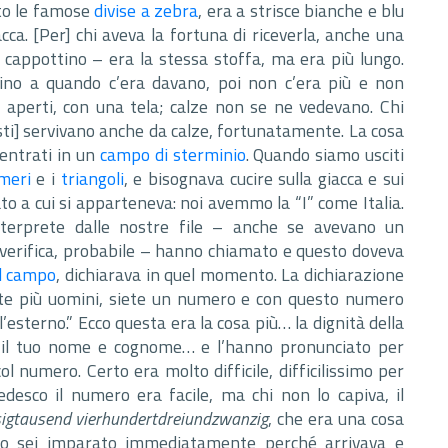
to le famose
divise a zebra
, era a strisce bianche e blu
acca. [Per] chi aveva la fortuna di riceverla, anche una
 cappottino – era la stessa stoffa, ma era più lungo.
ino a quando c’era davano, poi non c’era più e non
i
aperti, con una tela; calze non se ne vedevano. Chi
esti] servivano anche da calze, fortunatamente. La cosa
 entrati in un
campo di sterminio
. Quando siamo usciti
meri
e i
triangoli
, e bisognava cucire sulla giacca e sui
Stato a cui si apparteneva: noi avemmo la “I” come Italia.
terprete dalle nostre file – anche se avevano un
 verifica, probabile – hanno chiamato e questo doveva
l campo
, dichiarava in quel momento. La dichiarazione
te più uomini, siete un numero e con questo numero
esterno.” Ecco questa era la cosa più… la dignità della
 il tuo nome e cognome… e l’hanno pronunciato per
l numero. Certo era molto difficile, difficilissimo per
tedesco il numero era facile, ma chi non lo capiva, il
igtausend vierhundertdreiundzwanzig
, che era una cosa
o sei imparato immediatamente perché arrivava e