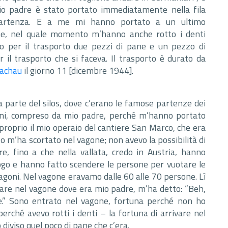
 padre è stato portato immediatamente nella fila
 partenza. E a me mi hanno portato a un ultimo
ne, nel quale momento m’hanno anche rotto i denti
to per il trasporto due pezzi di pane e un pezzo di
 il trasporto che si faceva. Il trasporto è durato da
achau
il giorno 11 [dicembre 1944].
la parte del silos, dove c’erano le famose partenze dei
sani, compreso da mio padre, perché m’hanno portato
 proprio il mio operaio del cantiere San Marco, che era
 m’ha scortato nel vagone; non avevo la possibilità di
e, fino a che nella vallata, credo in Austria, hanno
ogo e hanno fatto scendere le persone per vuotare le
 vagoni. Nel vagone eravamo dalle 60 alle 70 persone. Lì
rare nel vagone dove era mio padre, m’ha detto: “Beh,
re.” Sono entrato nel vagone, fortuna perché non ho
rché avevo rotti i denti – la fortuna di arrivare nel
diviso quel poco di pane che c’era.