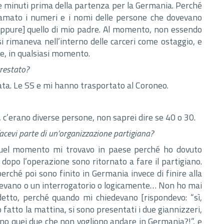
ue minuti prima della partenza per la Germania. Perché
iamato i numeri e i nomi delle persone che dovevano
eppure] quello di mio padre. Al momento, non essendo
si rimaneva nell’interno delle carceri come ostaggio, e
e, in qualsiasi momento.
rrestato?
ata. Le SS e mi hanno trasportato al Coroneo.
è, c’erano diverse persone, non saprei dire se 40 o 30.
facevi parte di un’organizzazione partigiana?
n quel momento mi trovavo in paese perché ho dovuto
dopo l’operazione sono ritornato a fare il partigiano.
ché poi sono finito in Germania invece di finire alla
ttevano o un interrogatorio o logicamente… Non ho mai
detto, perché quando mi chiedevano [rispondevo: “sì,
fatto la mattina, si sono presentati i due giannizzeri,
sono quei due che non vogliono andare in Germania?!”, e