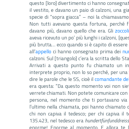
questo [loro] divertimento ci hanno consegna
il vestito, e davano un paio di calzoni, una gi
specie di “sopra giacca” – noi la chiamavamo
Non tutti avevano questa fortuna, perché f
davano più, davano quello che era. Gli
zoccol
aveva ricevuto un po’ più lunghi i calzoni, [qu
più brutta… ecco quando si è capito di essere
all’
appello
ci hanno consegnato prima dei
nu
calzoni. Sul [triangolo] c’era la scritta dello 
Arrivati a questo punto fu chiamato un in
interprete proprio, non lo so perché, per una
dire le parole che le SS, cioè il
comandante de
era questa: “Da questo momento voi non sie
verrete chiamati. Non potete comunicare con l’
persona, nel momento che ti portavano via
l’ultimo nella chiamata, poi hanno chiamato co
chi non capiva il tedesco; per chi capiva il 
135.423, nel tedesco era
hundertfünfunddreiss
enorme! Enorme al momento. E allora te l