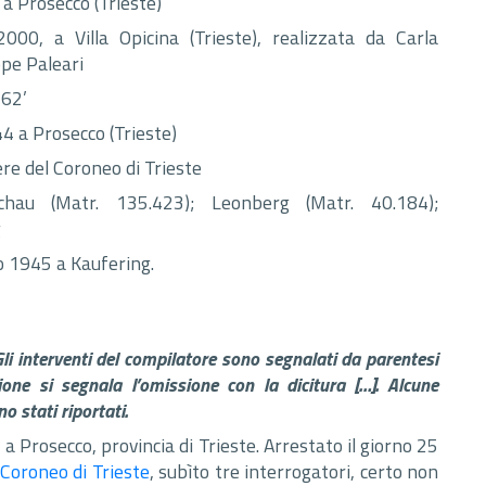
a Prosecco (Trieste)
000, a Villa Opicina (Trieste), realizzata da Carla
pe Paleari
 62’
 a Prosecco (Trieste)
re del Coroneo di Trieste
chau (Matr. 135.423); Leonberg (Matr. 40.184);
g
 1945 a Kaufering.
. Gli interventi del compilatore sono segnalati da parentesi
zione si segnala l’omissione con la dicitura […].
Alcune
o stati riportati.
 a Prosecco, provincia di Trieste. Arrestato il giorno 25
Coroneo di Trieste
, subìto tre interrogatori, certo non