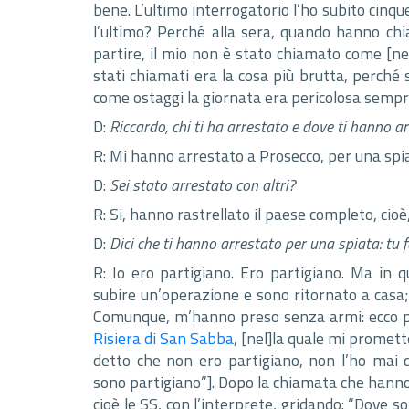
bene. L’ultimo interrogatorio l’ho subito cinq
l’ultimo? Perché alla sera, quando hanno ch
partire, il mio non è stato chiamato come [n
stati chiamati era la cosa più brutta, perché 
come ostaggi la giornata era pericolosa sempr
D:
Riccardo, chi ti ha arrestato e dove ti hanno a
R: Mi hanno arrestato a Prosecco, per una spi
D:
Sei stato arrestato con altri?
R: Si, hanno rastrellato il paese completo, cio
D:
Dici che ti hanno arrestato per una spiata: tu 
R: Io ero partigiano. Ero partigiano. Ma i
subire un’operazione e sono ritornato a casa; 
Comunque, m’hanno preso senza armi: ecco per
Risiera di San Sabba
, [nel]la quale mi prome
detto che non ero partigiano, non l’ho mai 
sono partigiano”]. Dopo la chiamata che hanno 
cioè le SS, con l’interprete, gridando: “Dove 