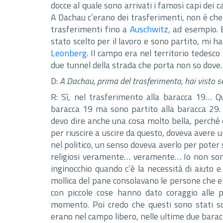
docce al quale sono arrivati i famosi capi dei 
A Dachau c’erano dei trasferimenti, non è ch
trasferimenti fino a
Auschwitz
, ad esempio. 
stato scelto per il lavoro e sono partito, mi 
Leonberg
. Il campo era nel territorio tedesc
due tunnel della strada che porta non so dove… 
D:
A Dachau, prima del trasferimento, hai visto se
R: Sì, nel trasferimento alla baracca 19… Q
baracca 19 ma sono partito alla baracca 29. N
devo dire anche una cosa molto bella, perché
per riuscire a uscire da questo, doveva avere u
nel politico, un senso doveva averlo per poter
religiosi veramente… veramente… Io non sono 
inginocchio quando c’è la necessità di aiuto e 
mollica del pane consolavano le persone che e
con piccole cose hanno dato coraggio alle pe
momento. Poi credo che questi sono stati sce
erano nel campo libero, nelle ultime due barac