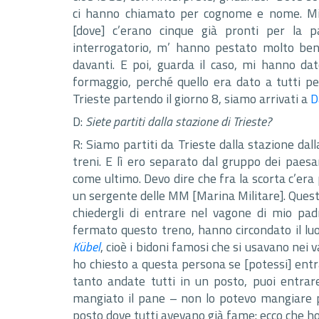
ci hanno chiamato per cognome e nome. Mio
[dove] c’erano cinque già pronti per la
interrogatorio, m’ hanno pestato molto be
davanti. E poi, guarda il caso, mi hanno da
formaggio, perché quello era dato a tutti per
Trieste partendo il giorno 8, siamo arrivati a
D
D:
Siete partiti dalla stazione di Trieste?
R: Siamo partiti da Trieste dalla stazione dal
treni. E lì ero separato dal gruppo dei pae
come ultimo. Devo dire che fra la scorta c’era
un sergente delle MM [Marina Militare]. Questo
chiedergli di entrare nel vagone di mio padr
fermato questo treno, hanno circondato il lu
Kübel
, cioè i bidoni famosi che si usavano nei
ho chiesto a questa persona se [potessi] ent
tanto andate tutti in un posto, puoi entra
mangiato il pane – non lo potevo mangiare pe
posto dove tutti avevano già fame: ecco che ho 