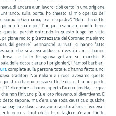
sava di andare a un lavoro, cioè certo in una prigione
Entrando, sulla porta, ho chiesto al mio operaio del
e siamo in Germania, io e mio padre”. “Beh – ha detto
qui non tornate più”. Dunque lo sapevano molto bene
questo, perché entrando in questo luogo ho visto
a prigione molto più attrezzata del Coroneo ma siamo
cosa del genere.” Sennonché, arrivati, ci hanno fatto
estiario che si aveva addosso, i vestiti che ci hanno
ualcosa… e tutto bisognava gettare sul mucchio. E
 sala delle docce c’erano i prigionieri, i famosi barbieri,
tura
completa sulla persona totale, c’hanno fatto a noi
icava traditori. Noi italiani e i russi avevamo questo
to questo, ci hanno messo sotto le docce, hanno aperto
a l’11 dicembre – hanno aperto l’acqua fredda, l’acqua
ti che non finivano più, e loro ridevano, si divertivano. E
 detto sapone, ma c’era una soda caustica o qualche
parpagliare dove ci avevano rasato: allora si vedeva i
ente non era tanto delicata, di tagli ce n’erano. Finito